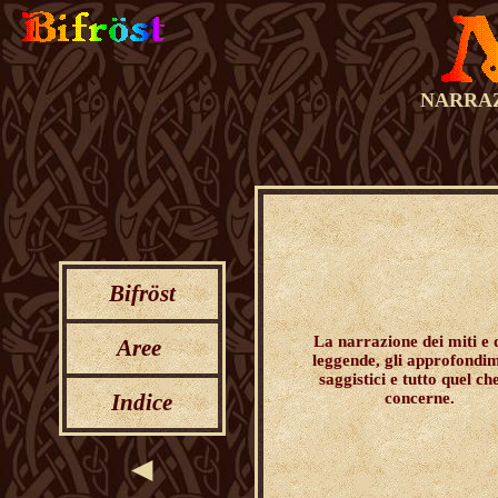
NARRAZ
Bifröst
La narrazione dei miti e 
Aree
leggende
, gli approfondi
saggistici e tutto quel ch
Indice
concerne.
◄