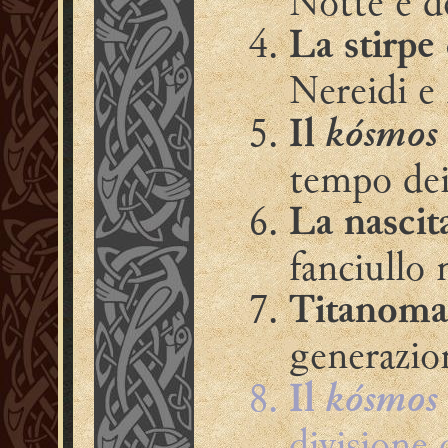
Notte e d
La stirpe
Nereidi e
kósmos
Il
tempo de
La nascit
fanciullo 
Titanoma
generazio
kósmos
Il
divisione 