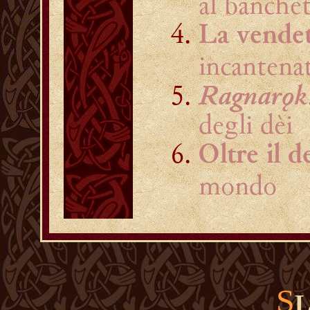
al banche
La vendet
incantena
Ragnarǫk
degli dèi
Oltre il d
mondo
S
L