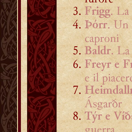
. La
Frigg
. Un 
Þórr
caproni
. La
Baldr
Freyr e F
e il piacer
Heimdall
Ásgarðr
Týr e Víð
guerra