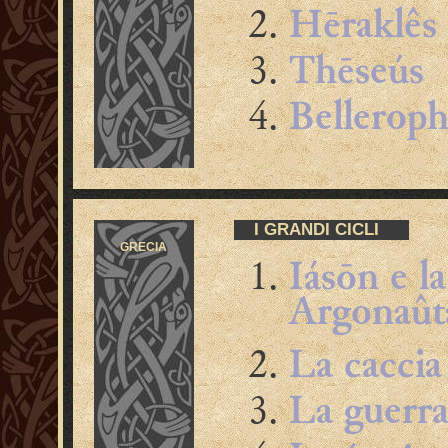
Hēraklês
Thēseús
Bellerop
I GRANDI CICLI
GRECIA
Iásōn e la
Argonaût
L
a caccia
La guerra