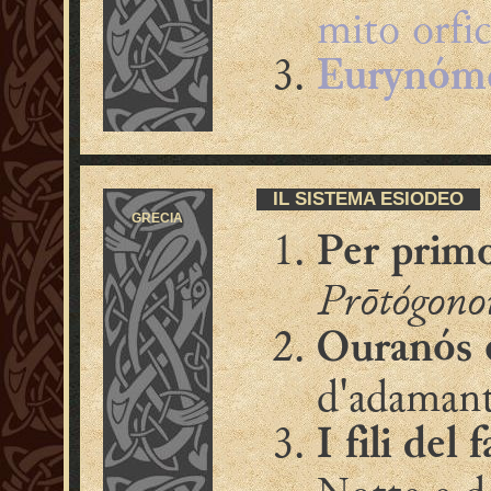
mito orfi
Eurynóm
IL SISTEMA ESIODEO
GRECIA
Per prim
Prōtógono
Ouranós 
d'adaman
I fili del 