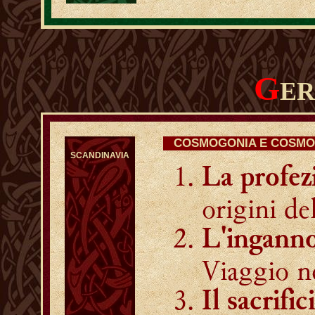
G
E
COSMOGONIA E COSMO
SCANDINAVIA
La profez
origini de
L'inganno
Viaggio n
Il sacrifi