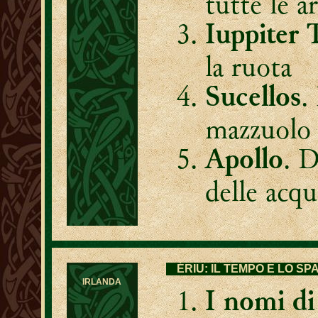
tutte le ar
Iuppiter 
la ruota
.
Sucellos
mazzuolo
. D
Apollo
delle acq
ÉRIU: IL TEMPO E LO SP
IRLANDA
I nomi di