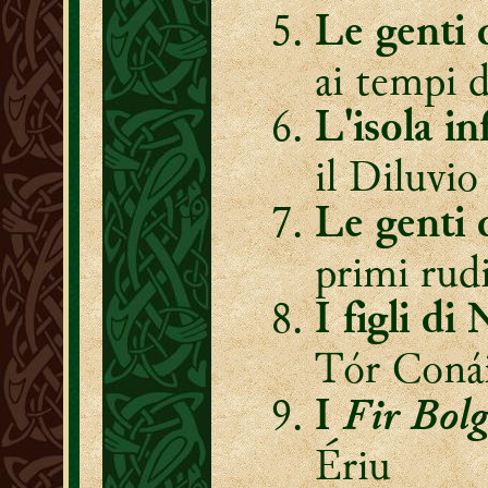
Le genti 
ai tempi d
L'isola i
il Diluvio
Le genti 
primi rudi
I figli d
Tór Coná
Fir Bolg
I
Ériu