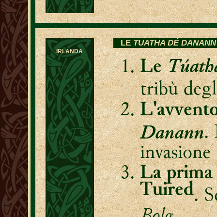
LE
TUATHA DÉ DANANN
IRLANDA
Túath
Le
tribù deg
L'avvento
Danann
.
invasione
La prima 
Tuired
. S
Bolg