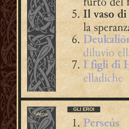
furto del
Il vaso d
la speranz
Deukalíō
diluvio el
I figli di
elladiche
GLI EROI
GRECIA
Perseús