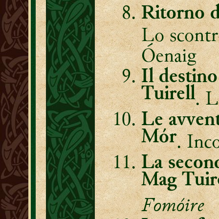
Ritorno d
Lo scont
Óenaig
Il destino 
Tuirell
. 
Le avven
Mór
. Inc
La second
Mag Tuir
Fomóire