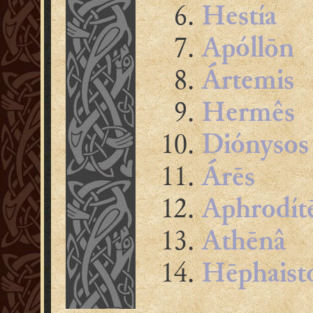
Hestía
Apóllōn
Ártemis
Hermês
Diónysos
Árēs
Aphrodít
Athēnâ
Hēphaist