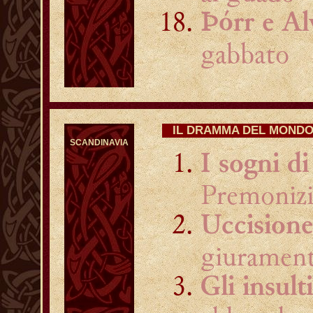
Þórr e Al
gabbato
IL DRAMMA DEL MOND
SCANDINAVIA
I sogni di
Premonizi
Uccisione
giurament
Gli insult