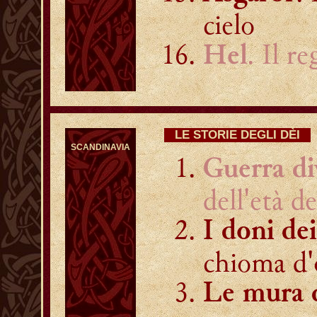
cielo
. Il r
Hel
LE STORIE DEGLI DÈI
SCANDINAVIA
Guerra di
dell'età de
I doni de
chioma d'
Le mura d