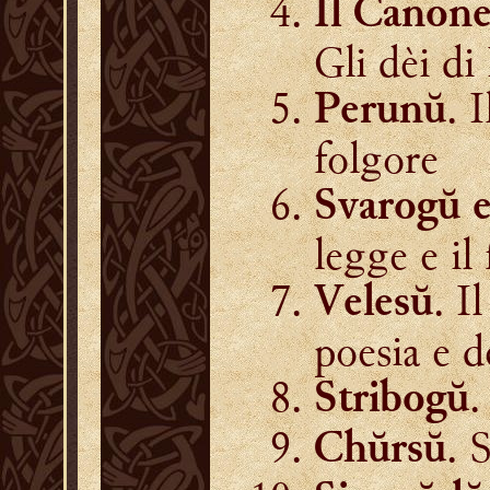
Il Canone
Gli dèi di
. 
Perunŭ
folgore
Svarogŭ 
legge e il
. I
Velesŭ
poesia e d
.
Stribogŭ
. 
Chŭrsŭ