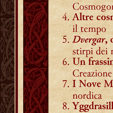
Cosmogon
Altre co
il tempo
Dvergar
, 
stirpi dei 
Un frassi
Creazione
I Nove M
nordica
Yggdrasil