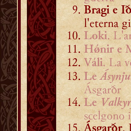
Bragi e I
l'eterna g
. L'
Loki
Hǿnir e 
. La 
Váli
Ásynju
Le
Ásgarðr
Valkyr
Le
scelgono i
.
Ásgarðr