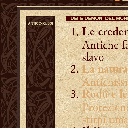
DÈI E DÈMONI DEL MO
ANTICO-RUSSI
Le creden
Antiche f
slavo
La natura
Antichissi
Rodŭ e le
Protezione
stirpi um