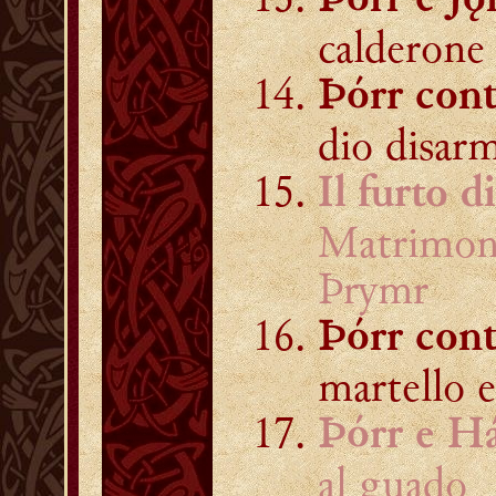
Þórr e J
calderone 
Þórr cont
dio disar
Il furto d
Matrimoni
Þrymr
Þórr con
martello e
Þórr e H
al guado