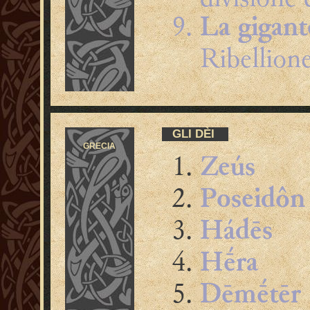
La gigan
Ribellione
GLI DÈI
GRECIA
Zeús
Poseidôn
Hádēs
Hḗra
Dēmḗtēr