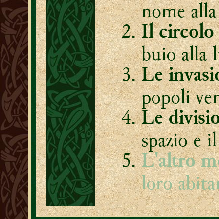
nome alla
Il circol
buio alla 
Le invasi
popoli ve
Le divisio
spazio e il
L'altro 
loro abita