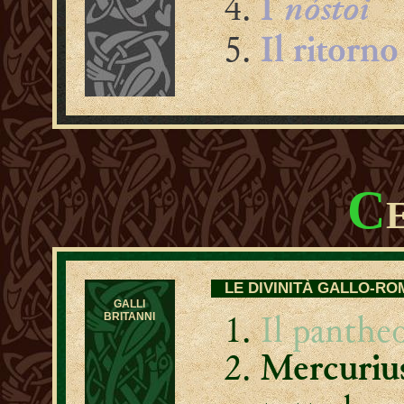
nóstoi
I
Il ritorn
C
LE DIVINITÀ GALLO-R
GALLI
Il panthe
BRITANNI
Mercuriu