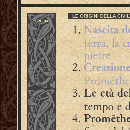
LE ORIGINI DELLA CIVI
GRECIA
Nascita d
terra, la c
pietre
Creazione
Promētheú
Le età de
tempo e de
Promēthe