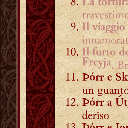
La tortur
travestim
Il viaggio
innamora
Il furto d
Freyja
. B
Þórr e S
un guant
Þórr a Út
deriso