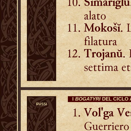
Simarĭglŭ
alato
. 
Mokošĭ
filatura
. 
Trojanŭ
settima et
I
BOGATYRI
DEL CICLO
RUSSI
Vol'ga Ve
Guerriero