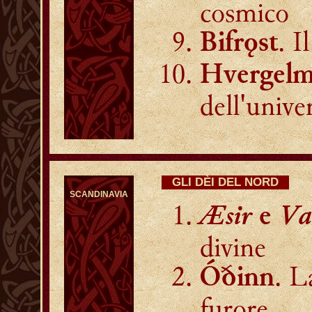
cosmico
. I
Bifrǫst
Hvergelm
dell'unive
GLI DÈI DEL NORD
SCANDINAVIA
Æsir
Va
e
divine
. L
Óðinn
furore