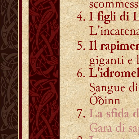
scommessa
I figli di 
L'incaten
Il rapime
giganti e 
L'idromel
Sangue di
Óðinn
La sfida 
Gara di sa