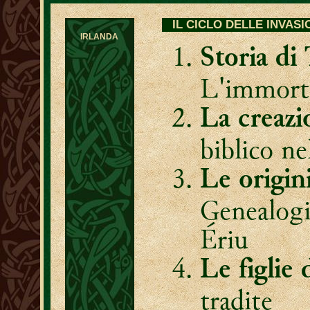
IL CICLO DELLE INVASIO
IRLANDA
Storia di
L'immorta
La creazi
biblico ne
Le origin
Genealogi
Ériu
Le figlie 
tradite