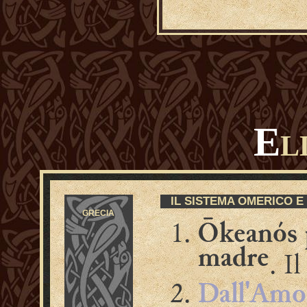
E
L
IL SISTEMA OMERICO E
GRECIA
Ōkeanós 
madre
. I
Dall'Amo