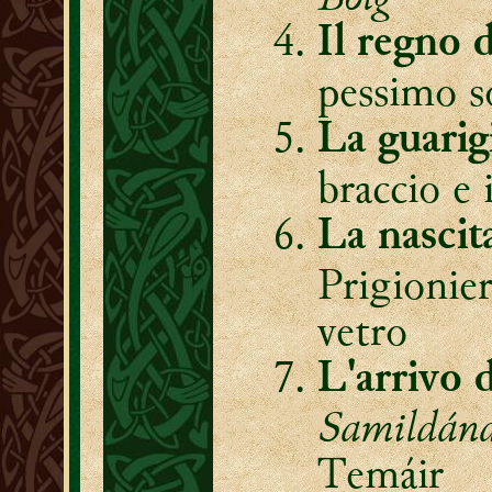
Il regno 
pessimo s
La guarig
braccio e 
La nascit
Prigionier
vetro
L'arrivo 
Samildán
Temáir