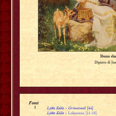
Iðunn elar
Dipinto di Ja
Fonti
Ljóða Edda
>
Grímnismál
[44]
1
Ljóða Edda
> Lokasenna [11-18]