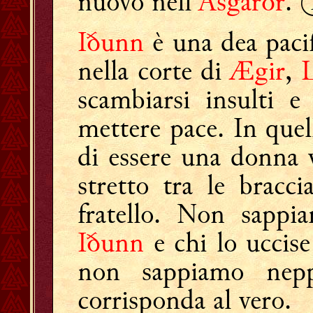
nuovo nell'
Ásgarðr
.
Iðunn
è una dea pacif
nella corte di
Ægir
,
scambiarsi insulti e
mettere pace. In que
di essere una donna 
stretto tra le bracci
fratello. Non sappia
Iðunn
e chi lo uccise
non sappiamo nep
corrisponda al vero.