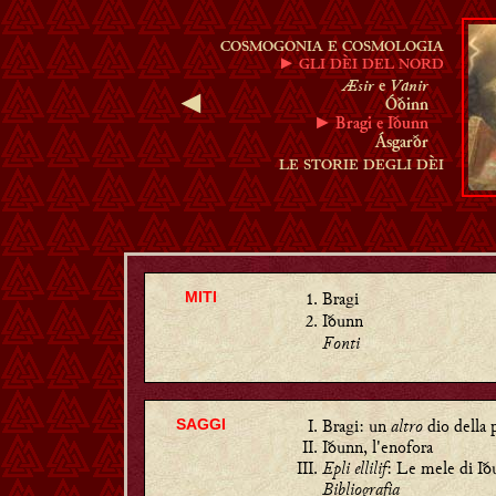
COSMOGONIA E COSMOLOGIA
► GLI DÈI DEL NORD
Æsir
Vanir
e
◄
Óðinn
► Bragi e Iðunn
Ásgarðr
LE STORIE DEGLI DÈI
Bragi
MITI
Iðunn
Fonti
Bragi: un
altro
dio della 
SAGGI
Iðunn, l'enofora
Epli ellilif
: Le mele di I
Bibliografia