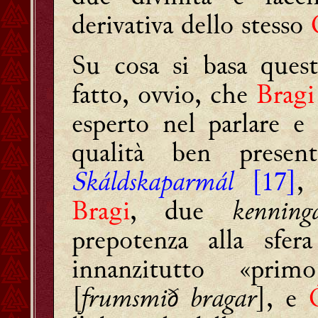
derivativa dello stesso
Su cosa si basa quest
fatto, ovvio, che
Bragi
esperto nel parlare e 
qualità ben prese
Skáldskaparmál
[17]
,
Bragi
, due
kenning
prepotenza alla sfe
innanzitutto «prim
[
frumsmið bragar
]
, e