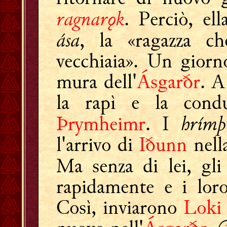
ragnarǫk
. Perciò, el
ása
, la «ragazza c
vecchiaia». Un gior
mura dell'
Ásgarðr
. A
la rapì e la cond
hrímþ
Þrymheimr
. I
l'arrivo di
Iðunn
nella
Ma senza di lei, gl
rapidamente e i loro
Così, inviarono
Loki