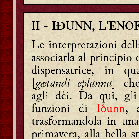
II
-
IÐUNN, L'ENO
Le interpretazioni del
associarla al principio 
dispensatrice, in q
[
gætandi eplanna
] che
agli dèi. Da qui, gli
funzioni di
Iðunn
, 
trasformandola in una 
primavera, alla bella st