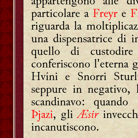
appartengono alle di
particolare a
Freyr
e
F
riguarda la moltiplica
una dispensatrice di 
quello di custodire
conferiscono l'eterna g
Hvíni e Snorri Sturl
seppure in negativo,
scandinavo: quando
Þjazi
, gli
Æsir
invecch
incanutiscono.