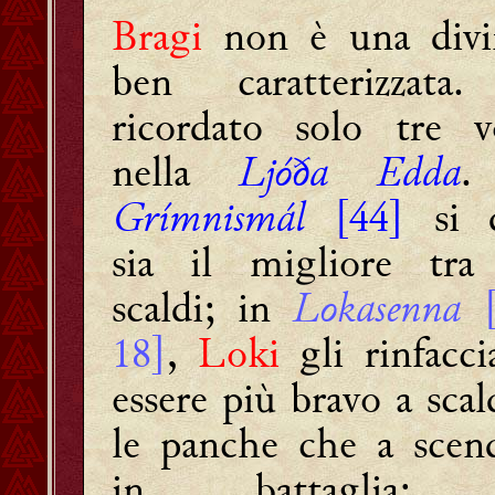
Bragi
non è una divi
ben caratterizzata
ricordato solo tre v
nella
Ljóða Edda
.
Grímnismál
[44]
si 
sia il migliore tra
scaldi; in
Lokasenna
[
18]
,
Loki
gli rinfacci
essere più bravo a scal
le panche che a scen
in battaglia;