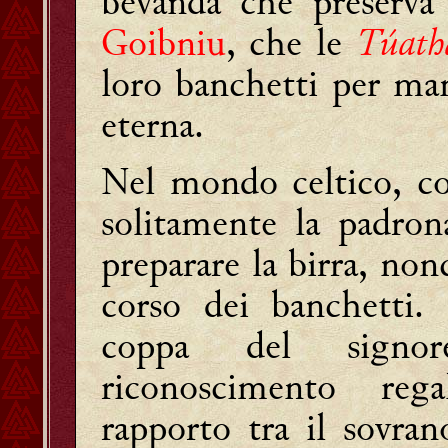
bevanda che preserva 
Goibniu
, che le
Túath
loro banchetti per man
eterna.
Nel mondo celtico, c
solitamente la padron
preparare la birra, non
corso dei banchetti. 
coppa del signo
riconoscimento rega
rapporto tra il sovran