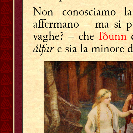
Non conosciamo l
affermano – ma si pu
vaghe? – che
Iðunn
d
álfar
e sia la minore d