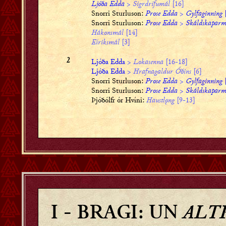
Ljóða Edda
>
Sigrdrífumál
[16]
Snorri Sturluson:
Prose Edda
>
Gylfaginning
[
Snorri Sturluson:
Prose Edda
>
Skáldskaparm
Hákonsmál
[14]
Eíriksmál
[3]
Ljóða Edda
>
Lokasenna
[16-18]
2
Ljóða Edda
>
Hrafnagaldur Óðins
[6]
Snorri Sturluson:
Prose Edda
>
Gylfaginning
[
Snorri Sturluson:
Prose Edda
>
Skáldskaparm
Þjóðólfr ór Hvíni:
Haustlǫng
[9-13]
ALT
I
- BRAGI: UN