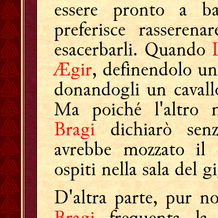
essere pronto a b
preferisce rasserena
esacerbarli. Quando
Ægir
, definendolo un 
donandogli un cavall
Ma poiché l'altro n
Bragi
dichiarò senz
avrebbe mozzato il 
ospiti nella sala del 
D'altra parte, pur n
Bragi
frequenta l