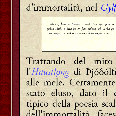
d'immortalità, nel
Gyl
...
Iðunn, hon varðveitir í eski sínu epli þau er
goðin skulu á bíta þá er þau eldask, ok verða þá
allir ungir, ok svá mun vera allt til ragnarøkrs.
Trattando del mit
l'
Haustlǫng
di Þjóðólf
alle mele. Certamente,
stato eluso, dato il 
tipico della poesia scal
dell'immortalità face