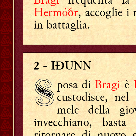
Hermóðr
, accoglie i
in battaglia.
2
- IÐUNN
posa di
Bragi
è
custodisce, nel 
mele della gi
invecchiano, basta
ritornare di nuovo g