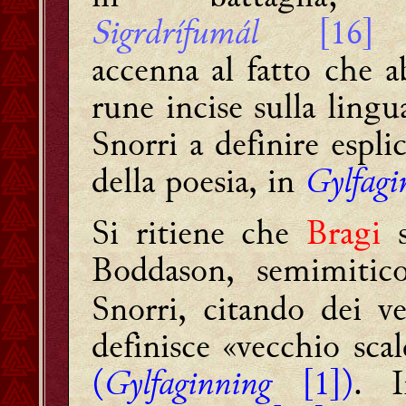
Sigrdrífumál
[16]
accenna al fatto che a
rune incise sulla lingu
Snorri a definire espli
della poesia, in
Gylfagi
Si ritiene che
Bragi
s
Boddason, semimitic
Snorri, citando dei ve
definisce «vecchio sca
(
Gylfaginning
[1])
. I