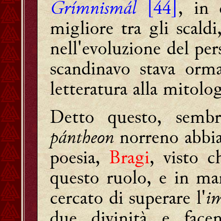
Grímnismál
[44]
, in
migliore tra gli scaldi
nell'evoluzione del per
scandinavo stava orma
letteratura alla mitolog
Detto questo, sembr
pántheon
norreno abbi
poesia,
Bragi
, visto 
questo ruolo, e in ma
cercato di superare l'
im
due divinità e fac