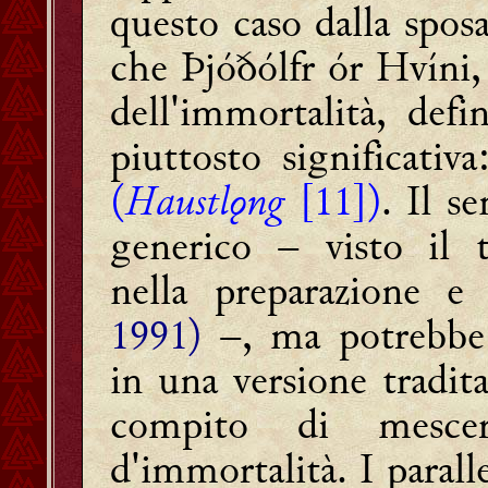
questo caso dalla sposa
che Þjóðólfr ór Hvíni,
dell'immortalità, defi
piuttosto significativ
(
Haustlǫng
[11])
. Il s
generico – visto il 
nella preparazione e 
1991)
–, ma potrebbe
in una versione tradita
compito di mesce
d'immortalità. I parall