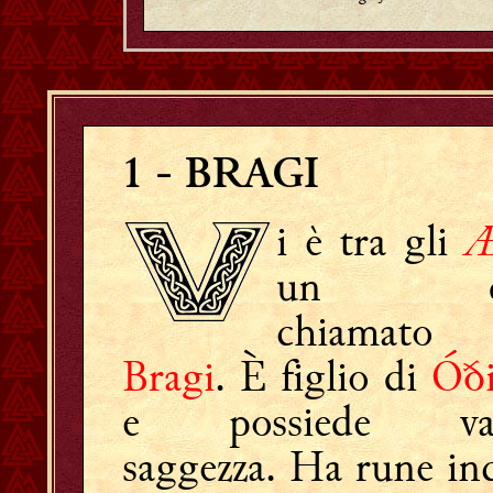
1
- BRAGI
Æ
i è tra gli
un d
chiamato
Bragi
. È figlio di
Óð
e possiede vas
saggezza. Ha rune inc