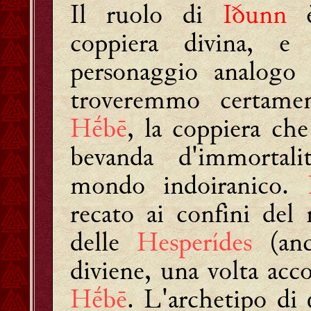
Il ruolo di
Iðunn
è 
coppiera divina, e
personaggio analogo
troveremmo certam
Hḗbē
, la coppiera che
bevanda d'immortali
mondo indoiranico.
recato ai confini del
delle
Hesperídes
(anch
diviene, una volta acc
Hḗbē
. L'archetipo di 