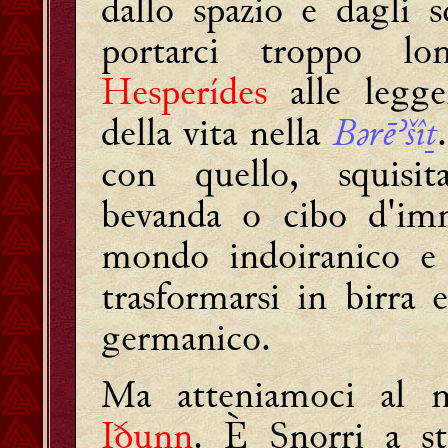
dallo spazio e dagli s
portarci troppo lo
Hesperídes
alle legge
della vita nella
Bǝrēʾšîṯ
con quello, squisit
bevanda o cibo d'imm
mondo indoiranico e 
trasformarsi in birra
germanico.
Ma atteniamoci al m
Iðunn
. È Snorri a st