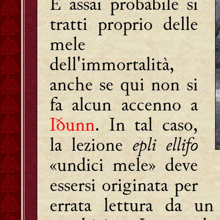
È assai probabile si
tratti proprio delle
mele
dell'immortalità,
anche se qui non si
fa alcun accenno a
Iðunn
. In tal caso,
la lezione
epli ellifo
«undici mele» deve
essersi originata per
errata lettura da u