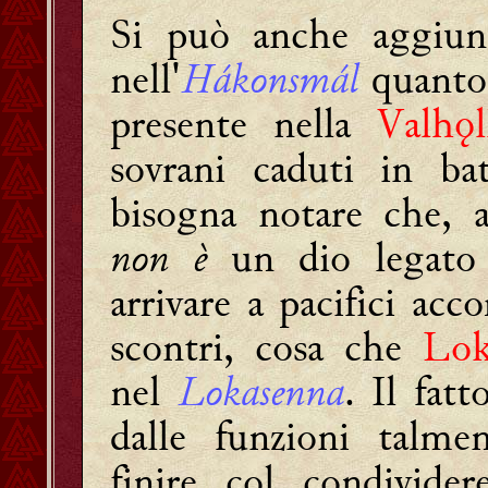
Si può anche aggiung
nell'
Hákonsmál
quanto 
presente
nella
Valhǫl
sovrani caduti in bat
bisogna notare che, 
non è
un dio legato a
arrivare a pacifici acc
scontri, cosa che
Lok
nel
Lokasenna
. Il fat
dalle funzioni talmen
finire col condivider