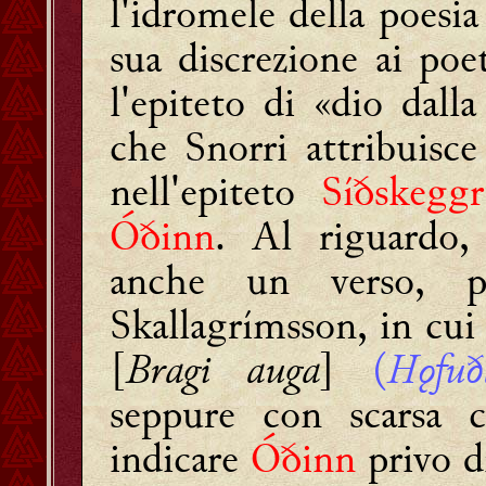
l'idromele della poesia 
sua discrezione ai po
l'epiteto di
«dio dalla
che Snorri attribuisc
nell'epiteto
Síðskeggr
Óðinn
. Al riguardo,
anche un verso, pi
Skallagrímsson, in cui 
[
Bragi auga
]
(
Hǫfuð
seppure con scarsa 
indicare
Óðinn
privo d