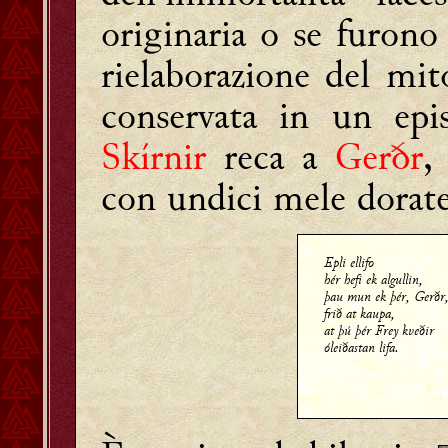
originaria o se furono
rielaborazione del mit
conservata in un epi
Skírnir
reca a
Gerðr
,
con undici mele dorate
Epli ellifo
hér hefi ek algullin,
þau mun ek þér, Gerðr,
frið at kaupa,
at þú þér Frey kveðir
óleiðastan lifa.