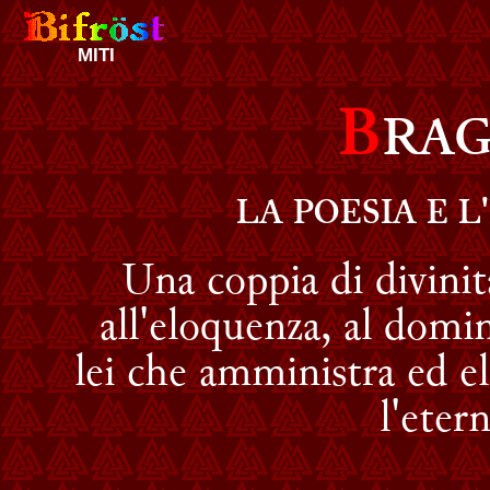
MITI
B
RAG
LA POESIA E 
Una coppia di divinità
all'eloquenza, al domin
lei che amministra ed el
l'eter