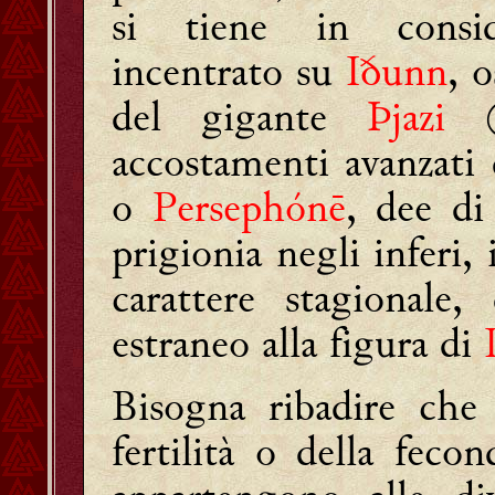
si tiene in consid
incentrato su
Iðunn
, 
del gigante
Þjazi
①,
accostamenti avanzati
o
Persephónē
, dee di
prigionia negli inferi,
carattere stagionale,
estraneo alla figura di
Bisogna ribadire ch
fertilità o della fec