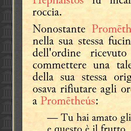
roccia.
Nonostante
Promēt
nella sua stessa fuci
dell'ordine ricevu
commettere una tale
della sua stessa ori
osava rifiutare agli 
a
Promētheús
:
— Tu hai amato gli
e questo è il frutto