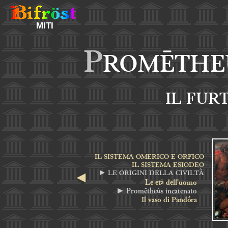
MITI
P
ROMĒTHE
IL FUR
IL SISTEMA OMERICO E ORFICO
IL SISTEMA ESIODEO
► LE ORIGINI DELLA CIVILTÀ
◄
Le età dell'uomo
► Promētheús incatenato
Il vaso di Pandṓra