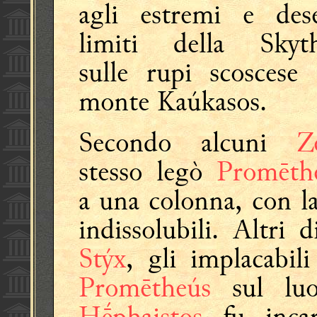
agli estremi e dese
limiti della Skyth
sulle rupi scoscese 
monte Kaúkasos.
Secondo alcuni
Z
stesso legò
Promēth
a una colonna, con la
indissolubili. Altri 
Stýx
, gli implacabil
Promētheús
sul lu
Hḗphaistos
fu incari