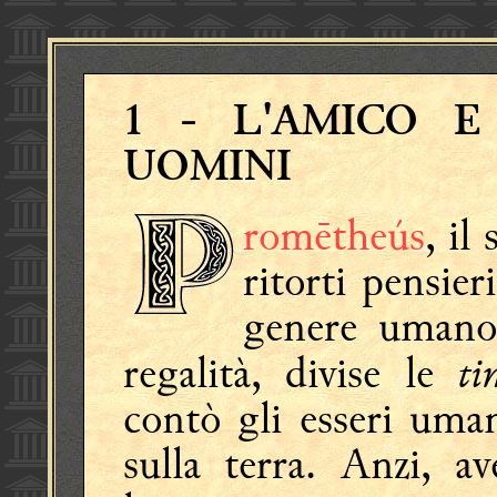
1
- L'AMICO E
UOMINI
romētheús
, il
ritorti pensie
genere uman
ti
regalità, divise le
contò gli esseri uman
sulla terra. Anzi, a