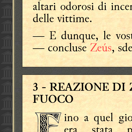
altari odorosi di in
delle vittime.
— E dunque, le vostr
— concluse
Zeús
, sd
3
- REAZIONE DI
FUOCO
ino a quel gio
era stata pi