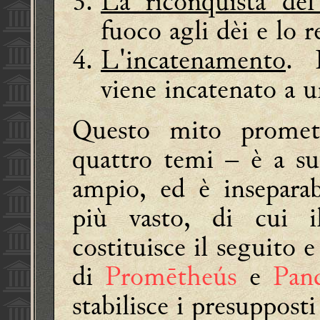
La riconquista del
fuoco agli dèi e lo r
L'incatenamento
. 
viene incatenato a u
Questo mito promet
quattro temi – è a su
ampio, ed è insepara
più vasto, di cui i
costituisce il seguito 
di
Promētheús
e
Pan
stabilisce i presupposti