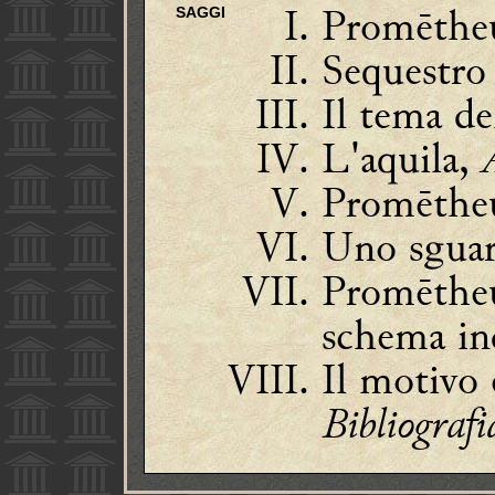
Promētheú
SAGGI
Sequestro 
Il tema d
L'aquila,
Promētheú
Uno sguar
Promētheú
schema in
Il motivo 
Bibliografi