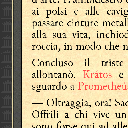
ai polsi e alle cavi
passare cinture metal
alla sua vita, inchi
roccia, in modo che no
Concluso il tris
allontanò.
Krátos
sguardo a
Promētheú
— Oltraggia, ora! Sacc
Offrili a chi vive u
sono forse qui ad alle