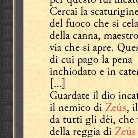
Cercai la scaturigin
del fuoco che si cel
della canna, maestro
via che si apre. Que
di cui pago la pena
inchiodato e in caten
[...]
Guardate il dio inca
il nemico di
Zeús
, i
da tutti gli dèi, che
della reggia di
Zeús