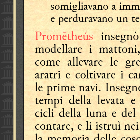
somigliavano a imm
e perduravano un te
Promētheús
insegnò 
modellare i mattoni,
come allevare le gre
aratri e coltivare i c
le prime navi. Insegn
tempi della levata e
cicli della luna e de
contare, e li istruì ne
la memoria delle cose