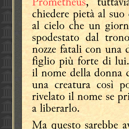
Promētheús
, tuttav
chiedere pietà al suo 
al cielo che un gio
spodestato dal trono
nozze fatali con una
figlio più forte di lu
il nome della donna 
una creatura così p
rivelato il nome se p
a liberarlo.
Ma questo sarebbe a