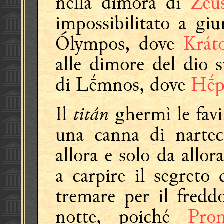
nella dimora di
Zeú
impossibilitato a gi
Ólympos, dove
Krát
alle dimore del dio s
di Lḗmnos, dove
Hḗp
titán
Il
ghermì le favil
una canna di nartec
allora e solo da allor
a carpire il segreto
tremare per il fredd
notte, poiché
Pro