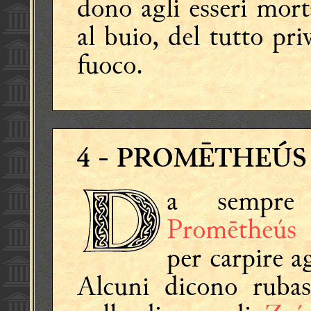
dono agli esseri mort
al buio, del tutto priv
fuoco.
4
- PROMĒTHEÚS 
a sempre 
Promētheú
per carpire ag
Alcuni dicono rubas