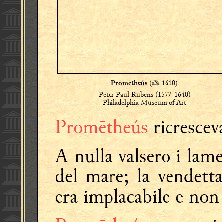
(
✍
1610)
Promētheús
Peter Paul Rubens (1577-1640)
Philadelphia Museum of Art
Promētheús
ricrescev
A nulla valsero i lam
del mare; la vendetta
era implacabile e non