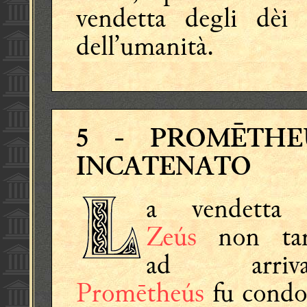
vendetta degli dèi 
dell’umanità.
5
- PROMĒTHE
INCATENATO
a vendetta
Zeús
non tar
ad arrivar
Promētheús
fu condo