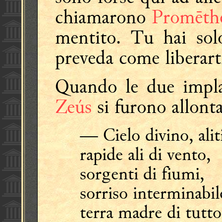
chiamarono
Promēth
mentito. Tu hai sol
preveda come liberart
Quando le due implac
Zeús
si furono allont
— Cielo divino, alit
rapide ali di vento,
sorgenti di fiumi,
sorriso interminabil
terra madre di tutto