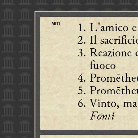
L'amico e
MITI
Il sacrifi
Reazione 
fuoco
Promētheú
Promētheú
Vinto, m
Fonti