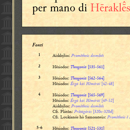
per mano di
Hērakl
Fonti
Aiskhýlos:
Promētheús desmṓtēs
1
Hēsíodos:
Theogonía
[535-561]
2
Hēsíodos:
Theogonía
[562-564]
3
Hēsíodos:
Érga kaì Hēmérai
[
42
-
48
]
Hēsíodos:
Theogonía
[565-569]
4
Hēsíodos:
Érga kaì Hēmérai
[49-52]
Aiskhýlos:
Promētheús desmṓtēs
Cfr. Plátōn:
Prōtagóras
[320c-320d]
Cfr. Loukianós hò Samosateús:
P
romētheús ē
Hēsíodos:
Theogonía
[521-531]
5-6