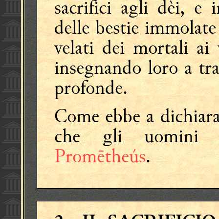
sacrifici agli dèi, e
delle bestie immolate 
velati dei mortali ai
insegnando loro a tr
profonde.
Come ebbe a dichiara
che gli uomini c
Promētheús
.