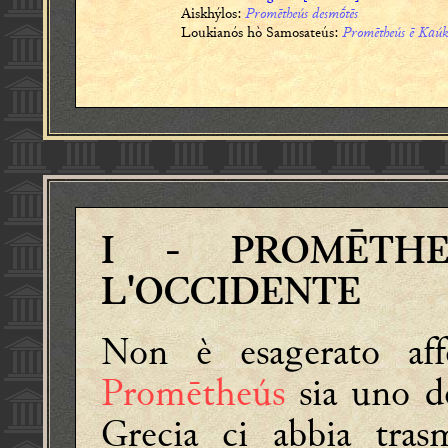
Aiskhýlos:
Promētheús desmṓtēs
Loukianós hò Samosateús:
Promētheús ē Kaúk
I
- PROMĒTHE
L'OCCIDENTE
Non è esagerato aff
Promētheús
sia uno d
Grecia ci abbia tras