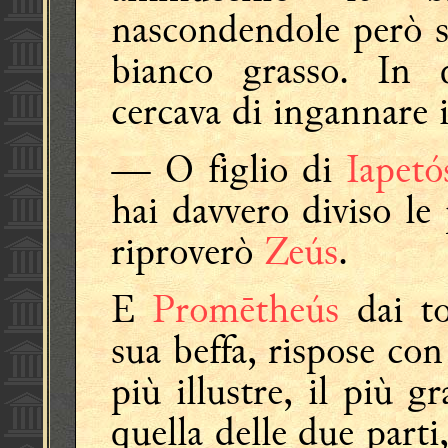
nascondendole però s
bianco grasso. In
cercava di ingannare 
— O figlio di
Iapetó
hai davvero diviso l
riproverò
Zeús
.
E
Promētheús
dai to
sua beffa, rispose con
più illustre, il più g
quella delle due parti