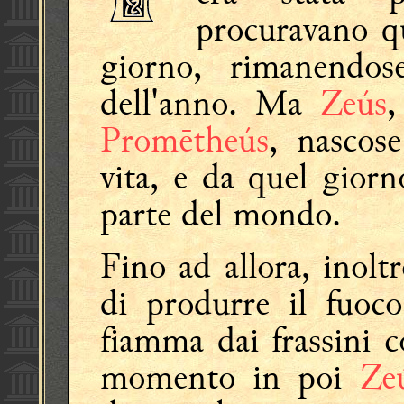
procuravano qu
giorno, rimanendos
dell'anno. Ma
Zeús
,
Promētheús
, nascos
vita, e da quel giorno
parte del mondo.
Fino ad allora, inoltr
di produrre il fuoco
fiamma dai frassini c
momento in poi
Ze