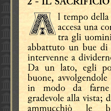
2
- IL SACRIFICI
l tempo della
accesa una co
tra gli uomini
abbattuto un bue di
intervenne a dividerne
Da un lato, egli po
buone, avvolgendole 
in modo da farne
gradevole alla vista; d
ammucchiò le b