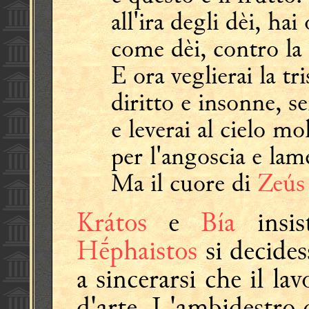
all'ira degli dèi, ha
come dèi, contro la 
E ora veglierai la tri
diritto e insonne, s
e leverai al cielo mo
per l'angoscia e lam
Ma il cuore di
Zeú
Krátos
e
Bía
insi
Hḗphaistos
si decides
a sincerarsi che il la
d'arte. L'ambidestro c