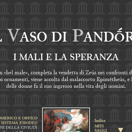
V
P
L
ASO DI
ANDṒ
I MALI E LA SPERANZA
 «bel male», completa la vendetta di Zeús nei confronti d
i ornamenti, viene accolta dal malaccorto Epimētheús, e la
delle donne fa il suo ingresso nella vita degli uomini.
OMERICO E ORFICO
Indice
L SISTEMA ESIODEO
MITI
NI DELLA CIVILTÀ
▼
SAGGI