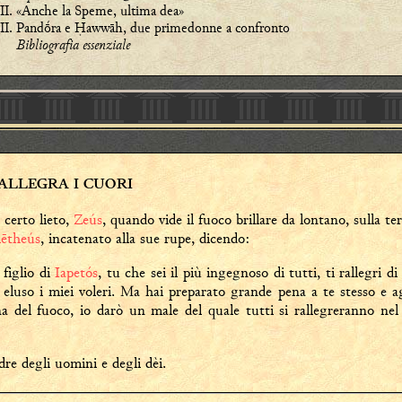
«Anche la Speme, ultima dea»
Pandṓra e Ḥawwāh, due primedonne a confronto
Bibliografia essenziale
ALLEGRA I CUORI
 certo lieto,
Zeús
, quando vide il fuoco brillare da lontano, sulla ter
ētheús
, incatenato alla sue rupe, dicendo:
figlio di
Iapetós
, tu che sei il più ingegnoso di tutti, ti rallegri di
 eluso i miei voleri. Ma hai preparato grande pena a te stesso e 
na del fuoco, io darò un male del quale tutti si rallegreranno nel
adre degli uomini e degli dèi.