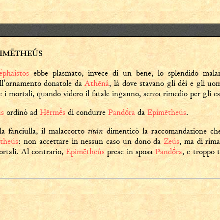
PIMĒTHEÚS
phaistos
ebbe plasmato, invece di un bene, lo splendido mal
ll'ornamento donatole da
Athēnâ
, là dove stavano gli dèi e gli uo
 i mortali, quando videro il fatale inganno, senza rimedio per gli e
s
ordinò ad
Hērms
di condurre
Pandṓra
da
Epimētheús
.
titán
la fanciulla, il malaccorto
dimenticò la raccomandazione che
theús
: non accettare in nessun caso un dono da
Zeús
, ma di rima
rtali. Al contrario,
Epimētheús
prese in sposa
Pandṓra
, e troppo t