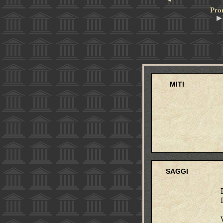
Pro
► 
MITI
SAGGI