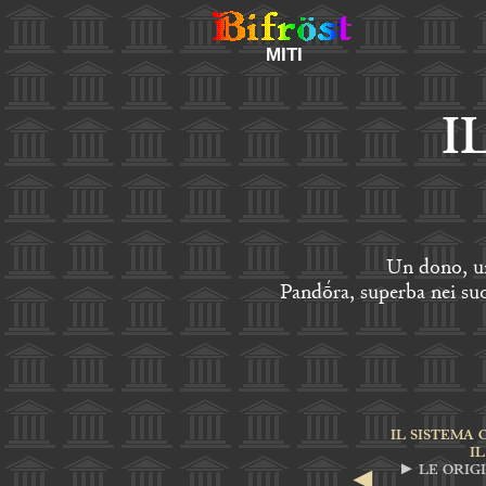
MITI
I
Un dono, un
Pandṓra, superba nei suo
IL SISTEMA 
I
► LE ORIGI
◄