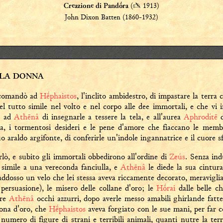
(
✍
1913)
Creazione di Pandṓra
John Dixon Batten (1860-1932)
LLA DONNA
comandò ad
Hḗphaistos
, l'inclito ambidestro, di impastare la terra
el tutto simile nel volto e nel corpo alle dee immortali, e che vi
e ad
Athēnâ
di insegnarle a tessere la tela, e all'aurea
Aphrodítē
d
ia, i tormentosi desideri e le pene d'amore che fiaccano le mem
suo araldo argifonte, di conferirle un'indole ingannatrice e il cuore 
lò, e subito gli immortali obbedirono all'ordine di
Zeús
. Senza in
 simile a una vereconda fanciulla, e
Athēnâ
le diede la sua cintur
 addosso un velo che lei stessa aveva riccamente decorato, meravigli
persuasione), le misero delle collane d'oro; le
Hṓrai
dalle belle c
pre
Athēnâ
occhi azzurri, dopo averle messo amabili ghirlande fatte 
rona d'oro, che
Hḗphaistos
aveva forgiato con le sue mani, per far 
numero di figure di strani e terribili animali, quanti nutre la terr