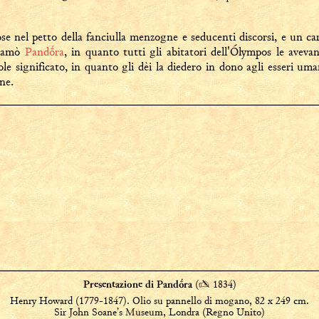
.
ose nel petto della fanciulla menzogne e seducenti discorsi, e un car
chiamò
Pandṓra
, in quanto tutti gli abitatori dell'Ólympos le avevan
e significato, in quanto gli dèi la diedero in dono agli esseri uma
ne.
(
✍
1834)
Presentazione di Pandṓra
Henry Howard (1779-1847). Olio su pannello di mogano, 82 x 249 cm.
Sir John Soane’s Museum, Londra (Regno Unito)