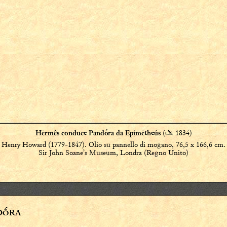
(
✍
1834)
Hērmês conduce Pandṓra da Epimētheús
Henry Howard (1779-1847). Olio su pannello di mogano, 76,5 x 166,6 cm.
Sir John Soane’s Museum, Londra (Regno Unito)
NDṒRA