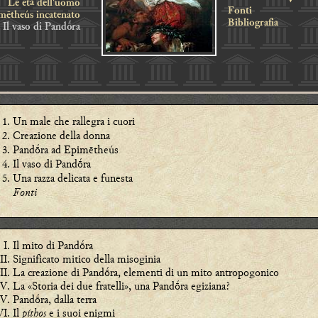
Le età dell'uomo
Fonti
mētheús incatenato
Bibliografia
Il vaso di Pandṓra
Un male che rallegra i cuori
Creazione della donna
Pandṓra ad Epimētheús
Il vaso di Pandṓra
Una razza delicata e funesta
Fonti
Il mito di Pandṓra
Significato mitico della misoginia
La creazione di Pandṓra, elementi di un mito antropogonico
La «Storia dei due fratelli», una Pandṓra egiziana?
Pandṓra, dalla terra
Il
píthos
e i suoi enigmi