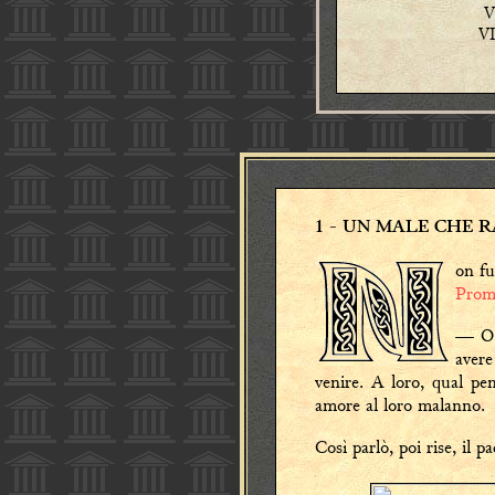
1
- UN MALE CHE R
on fu
Prom
— O 
avere
venire. A loro, qual pe
amore al loro malanno.
Così parlò, poi rise, il p