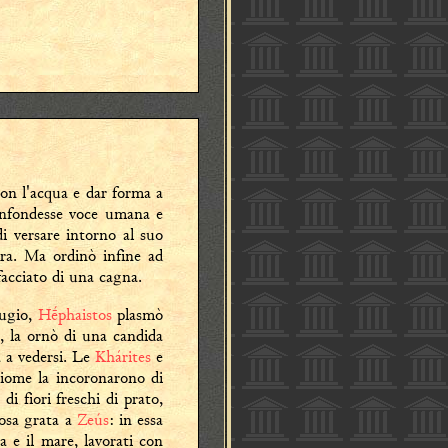
 con l'acqua e dar forma a
 infondesse voce umana e
i versare intorno al suo
bra. Ma ordinò infine ad
sfacciato di una cagna.
dugio,
Hḗphaistos
plasmò
a, la ornò di una candida
a a vedersi. Le
Khárites
e
hiome la incoronarono di
di fiori freschi di prato,
cosa grata a
Zeús
: in essa
a e il mare, lavorati con