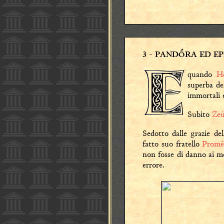
3
- PANDṒRA ED E
quando
Hḗ
superba de
immortali e
Subito
Zeú
Sedotto dalle grazie del
fatto suo fratello
Promē
non fosse di danno ai mo
errore.