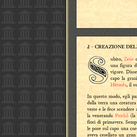
2
- CREAZIONE DE
ubito,
Zeús
una figura d
vigore. Diss
capo la graz
Hērms
, il 
In questo modo, egli par
dalla terra una creatura
veste e le fece scendere
la veneranda
Peithṓ
(la 
fiori di primavera. Sem
le pose sul capo una co
aveva cesellato un gran 