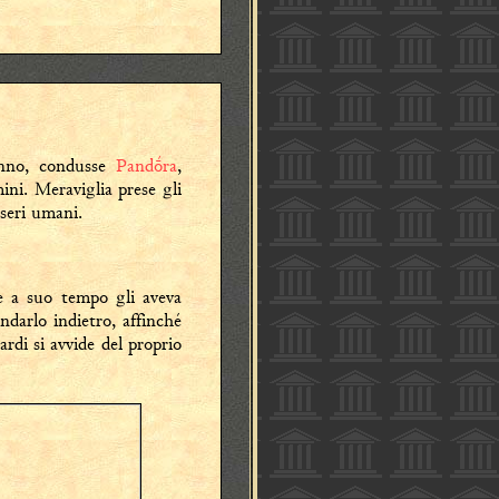
anno, condusse
Pandṓra
,
mini. Meraviglia prese gli
sseri umani.
 a suo tempo gli aveva
ndarlo indietro, affinché
ardi si avvide del proprio