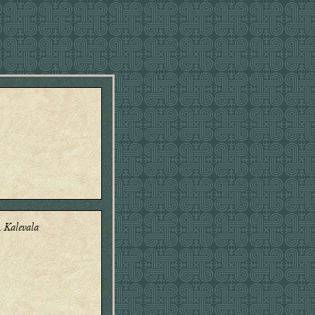
l
Kalevala