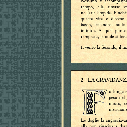
Nessuno si accompagna
tempo, ella rimase ve
nell'aria limpida. Finch
questa vita e discese 
basso, calandosi sul
infinito. A quel punto
tempesta, le onde si lev
Il vento la fecondò, il m
2
- LA GRAVIDANZ
u lunga e
peso nel 
nuotò, c
meridione
Le doglie la angosciava
ella non riusciva a dare