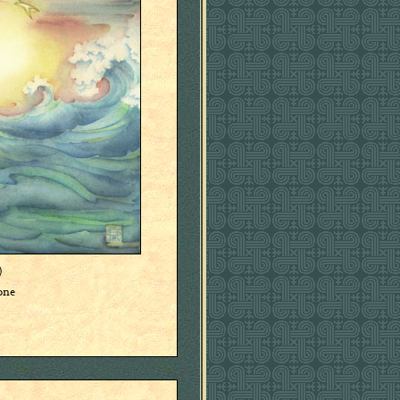
)
ione