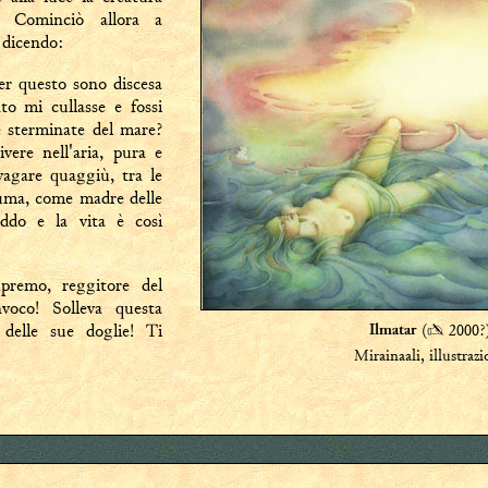
. Cominciò allora a
 dicendo:
r questo sono discesa
to mi cullasse e fossi
e sterminate del mare?
vere nell'aria, pura e
vagare quaggiù, tra le
puma, come madre delle
eddo e la vita è così
premo, reggitore del
nvoco! Solleva questa
 delle sue doglie! Ti
(
✍
2000?
Ilmatar
Mirainaali, illustraz