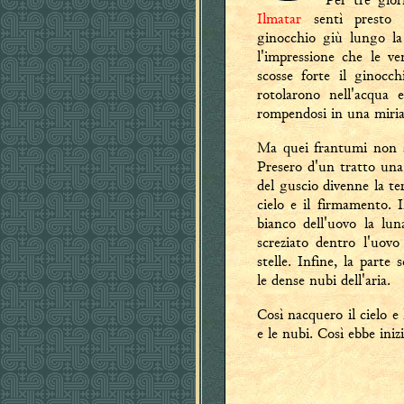
Ilmatar
sentì presto u
ginocchio giù lungo la
l'impressione che le ve
scosse forte il ginocch
rotolarono nell'acqua 
rompendosi in una miriad
Ma quei frantumi non si
Presero d'un tratto una
del guscio divenne la ter
cielo e il firmamento. Il
bianco dell'uovo la lun
screziato dentro l'uovo
stelle. Infine, la parte
le dense nubi dell'aria.
Così nacquero il cielo e l
e le nubi. Così ebbe inizi