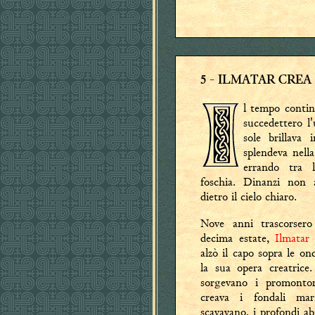
5
- ILMATAR CREA
l tempo contin
succedettero l
sole brillava 
splendeva nell
errando tra l
foschia. Dinanzi non 
dietro il cielo chiaro.
Nove anni trascorsero
decima estate,
Ilmatar
s
alzò il capo sopra le o
la sua opera creatric
sorgevano i promontor
creava i fondali mar
scavavano, i profondi ab