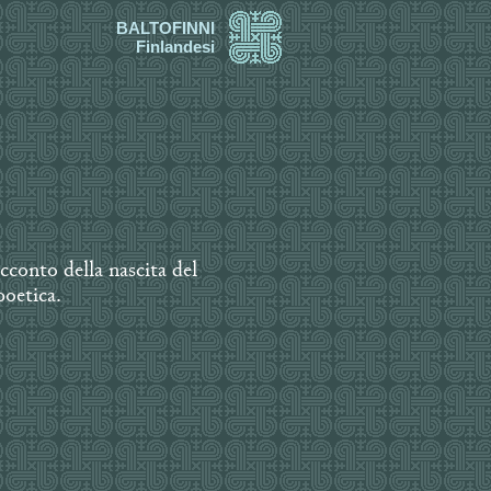
BALTOFINNI
Finlandesi
acconto della nascita del
oetica.