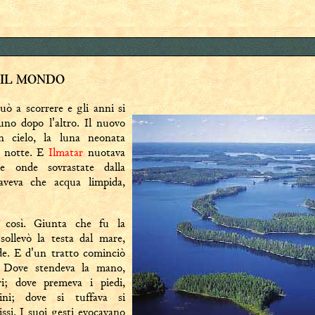
 IL MONDO
uò a scorrere e gli anni si
'uno dopo l'altro. Il nuovo
in cielo, la luna neonata
a notte. E
Ilmatar
nuotava
e onde sovrastate dalla
aveva che acqua limpida,
 così. Giunta che fu la
ollevò la testa dal mare,
nde. E d'un tratto cominciò
e. Dove stendeva la mano,
i; dove premeva i piedi,
ini; dove si tuffava si
issi. I suoi gesti evocavano