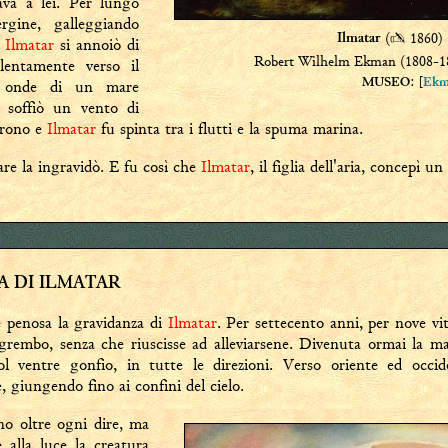
va a lei. Per lungo
rgine, galleggiando
(
✍
1860)
Ilmatar
é
Ilmatar
si annoiò di
Robert Wilhelm Ekman (1808-18
lentamente verso il
: [
le onde di un mare
MUSEO
Ekm
 soffiò un vento di
arono e
Ilmatar
fu spinta tra i flutti e la spuma marina.
are la ingravidò. E fu così che
Ilmatar
, il figlia dell'aria, concepì un 
A DI ILMATAR
 penosa la gravidanza di
Ilmatar
. Per settecento anni, per nove vit
grembo, senza che riuscisse ad alleviarsene. Divenuta ormai la m
ol ventre gonfio, in tutte le direzioni. Verso oriente ed occid
, giungendo fino ai confini del cielo.
no oltre ogni dire, ma
 alla luce la creatura