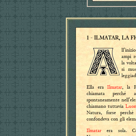
1
- ILMATAR, LA F
ll'ini
ampi re
la volt
si mu
leggiad
Ella era
Ilmatar
, la F
chiamata perché a
spontaneamente nell'ele
chiamano tuttavia
Luon
Natura, forse perché
confondeva con gli eleme
Ilmatar
era sola. Com