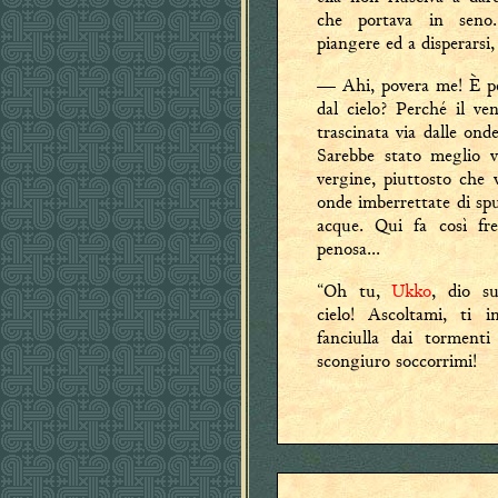
che portava in seno
piangere ed a disperarsi,
— Ahi, povera me! È pe
dal cielo? Perché il ven
trascinata via dalle ond
Sarebbe stato meglio vi
vergine, piuttosto che 
onde imberrettate di s
acque. Qui fa così fr
penosa...
“Oh tu,
Ukko
, dio su
cielo! Ascoltami, ti i
fanciulla dai tormenti
scongiuro soccorrimi!