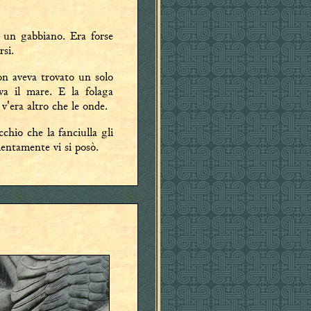
i un gabbiano. Era forse
rsi.
on aveva trovato un solo
va il mare. E la folaga
v'era altro che le onde.
cchio che la fanciulla gli
lentamente vi si posò.