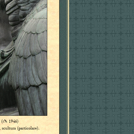
(
✍
1946)
a
scultura (particolare).