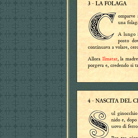
3
- LA FOLAGA
omparve a
una folag
A lungo i
posto do
continuava a volare, cer
Allora
Ilmatar
, la madre
porgeva e, credendo si tr
4
- NASCITA DEL C
ul ginocchi
nido e, dopo
uovo di ferro
Per tre gior