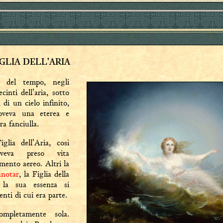
IGLIA DELL'ARIA
zio del tempo, negli
cinti dell'aria, sotto
a di un cielo infinito,
oveva una eterea e
ra fanciulla.
iglia dell'Aria, così
veva preso vita
mento aereo. Altri la
notar
, la Figlia della
 la sua essenza si
nti di cui era parte.
pletamente sola.