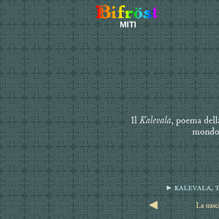
MITI
Kalevala
Il
, poema della
mondo.
► KALEVALA, 
◄
La nasc