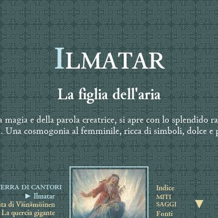
I
LMATAR
La figlia dell'aria
 magia e della parola creatrice, si apre con lo splendido r
 Una cosmogonia al femminile, ricca di simboli, dolce e p
TERRA DI CANTORI
Indice
► Ilmatar
MITI
▼
SAGGI
ita di Väinämöinen
La quercia gigante
Fonti