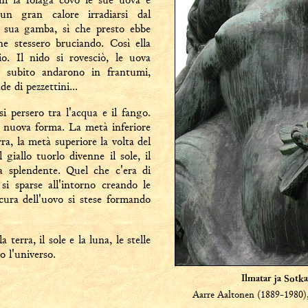
n gran calore irradiarsi dal
 sua gamba, sì che presto ebbe
ne stessero bruciando. Così ella
io. Il nido si rovesciò, le uova
e subito andarono in frantumi,
e di pezzettini...
 persero tra l'acqua e il fango.
 nuova forma. La metà inferiore
ra, la metà superiore la volta del
 giallo tuorlo divenne il sole, il
a splendente. Quel che c'era di
 si sparse all'intorno creando le
 scura dell'uovo si stese formando
a terra, il sole e la luna, le stelle
o l'universo.
Ilmatar ja Sotk
Aarre Aaltonen (1889-1980), 