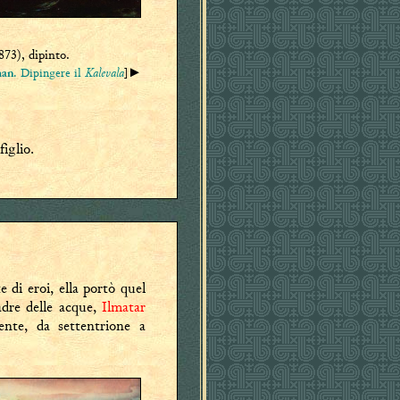
73), dipinto.
. Dipingere il
Kalevala
]►
an
figlio.
e di eroi, ella portò quel
adre delle acque,
Ilmatar
ente, da settentrione a