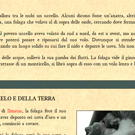
llora tra le nubi un uccello. Alcuni dicono fosse un'anatra, altr
a, una folaga che volava al di sopra delle onde, cercando dove ferma
l povero uccello aveva volato da sud a nord, da est a ovest, ma n
ve potersi posare e riposarsi dal suo volo. Dovunque si stende
cando un luogo solido su cui fare il nido e deporre le uova. Ma non 
 delle acque, sollevò la sua gamba dai flutti. La folaga vide il gino
attasse di un monticello, si librò sopra di esso con un volo lento e 
IELO E DELLA TERRA
o di
Ilmatar
, la folaga fece il suo
 aver deposto sei uova d'oro e un
, cominciò a covare.
ni la folaga covò le sue uova e