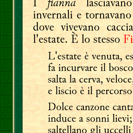
fíanna
I
lasciavano
invernali e tornavano 
dove vivevano cacci
l'estate. È lo stesso
F
L'estate è venuta, e
fa incurvare il bos
salta la cerva, veloce,
e liscio è il percors
Dolce canzone canta
induce a sonni lievi;
saltellano gli uccelli