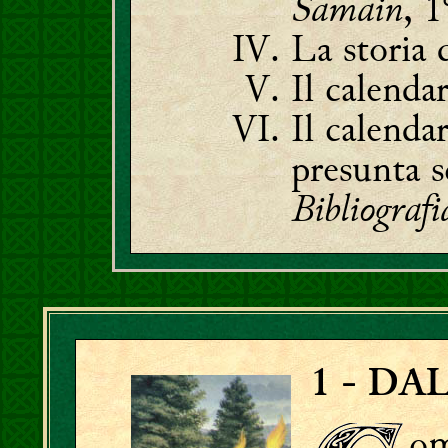
Samain
,
1
La storia 
Il calenda
Il calenda
presunta s
Bibliografi
1
-
DAL
o
m