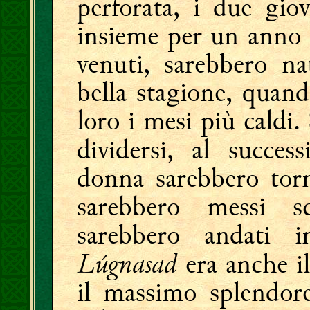
perforata, i due gio
insieme per un anno e
venuti, sarebbero nat
bella stagione, quan
loro i mesi più caldi.
dividersi, al succes
donna sarebbero torna
sarebbero messi s
sarebbero andati 
Lúgnasad
era anche i
il massimo splendore,