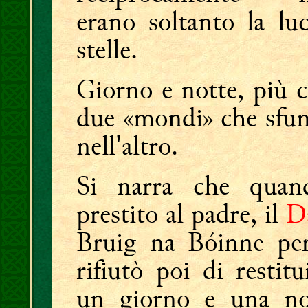
erano soltanto la luc
stelle.
Giorno e notte, più 
due «mondi» che sfu
nell'altro.
Si narra che qua
prestito al padre, il
D
Bruig na Bóinne per
rifiutò poi di restitu
un giorno e una not