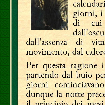
calenda
giorni, i
di cui
dall'osc
dall'assenza di vit
movimento, dal calore 
Per questa ragione i
partendo dal buio per 
giorni cominciavan
dunque la notte preced
il principio dei mes