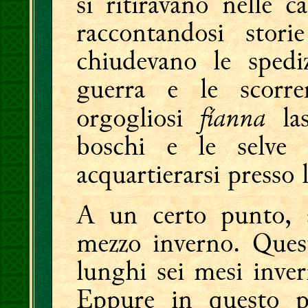
si ritiravano nelle c
raccontandosi stori
chiudevano le spediz
guerra e le scorre
fíanna
orgogliosi
las
boschi e le selve
acquartierarsi presso 
A un certo punto, 
mezzo inverno. Ques
lunghi sei mesi inve
Eppure in questo p