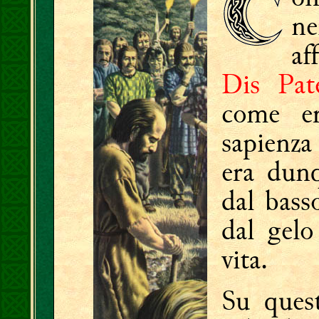
ne
af
Dis Pat
come er
sapienza
era dun
dal basso
dal gelo
vita.
Su quest