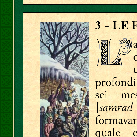
3
- LE 
profondi
sei mes
samrad
[
formavan
quale 