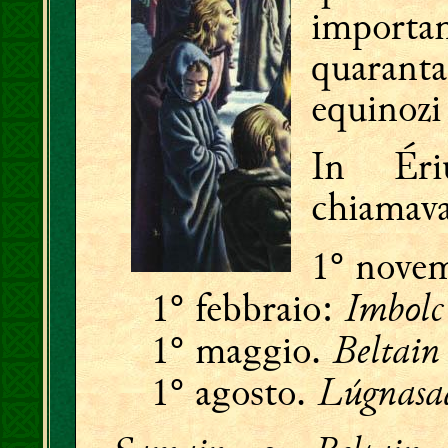
importan
quarant
equinozi 
In Éri
chiamav
1° nove
Imbolc
1° febbraio:
Beltain
1° maggio.
Lúgnasa
1° agosto.