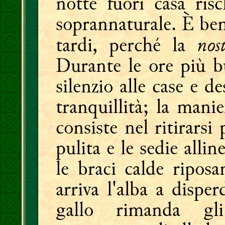
notte fuori casa ris
soprannaturale. È ben
nos
tardi, perché la
Durante le ore più bu
silenzio alle case e d
tranquillità; la mani
consiste nel ritirarsi
pulita e le sedie allin
le braci calde ripos
arriva l'alba a disper
gallo rimanda gl