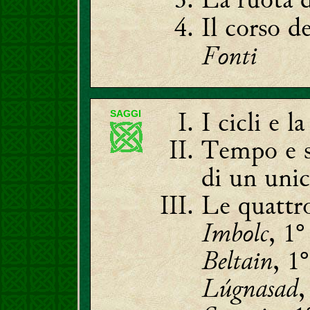
Il corso d
Fonti
I cicli e 
SAGGI
Tempo e sp
di un unic
Le quattro
Imbolc
, 1°
Beltain
, 1
Lúgnasad
,