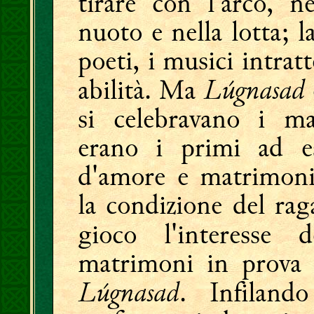
tirare con l'arco, ne
nuoto e nella lotta; la
poeti, i musici intrat
Lúgnasad
abilità. Ma
si celebravano i ma
erano i primi ad es
d'amore e matrimoni
la condizione del raga
gioco l'interesse
matrimoni in prova q
Lúgnasad
. Infiland