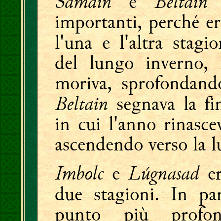
Samain
Beltain
e
e
importanti, perché er
l'una e l'altra stagi
del lungo inverno,
moriva, sprofondando
Beltain
segnava la fi
in cui l'anno rinasce
ascendendo verso la luc
Imbolc
Lúgnasad
e
er
due stagioni. In pa
punto più profon