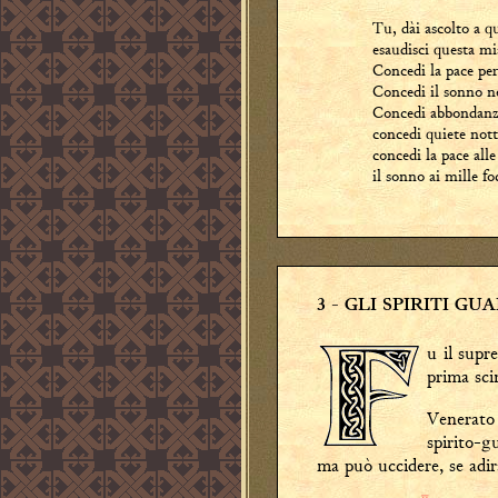
Tu, dài ascolto a q
esaudisci questa mi
Concedi la pace per
Concedi il sonno ne
Concedi abbondanza
concedi quiete nott
concedi la pace all
il sonno ai mille f
3
- GLI SPIRITI GU
u il sup
prima scin
Venerato 
spirito-g
ma può uccidere, se adir