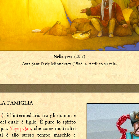
yurt
(
✍
?)
Nella
Azat Şamil'eviç Minnekaev (1958-). Acrilico su tela.
LLA FAMIGLIA
n
), è l'intermediario tra gli uomini e
 del quale è figlio. È pure lo spirito
cqua.
Yayq Qan
, che come molti altri
ai è allo stesso tempo maschio e