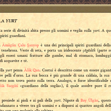
YURT
LLA
yurt
ta serie di divinità abita presso gli uomini e veglia sulla
. A qu
piriti guardiani.
a
Ämägän Çalu Şanyop
è una dei principali spiriti guardiani dell
çägädäk
 tenebrosa. Veste di seta, e porta un iridescente
(parte su
agli esseri umani fratture alle gambe, mal di stomaco, lombagg
i acquavite e tè.
yurt
ella
pensa
Äžik Qan
. Costui è descritto come un essere gigante
ve pelli d'orso. La sua bocca è più grande di una caldaia, la su
petto non trova posto sulla terra. Analogo, o forse identificabile
žik Saqçïzï
«guardiano della soglia»), il quale assolve pure il r
yurt
) presiede ai pioli e ai pali della
. Nipote di
Bay Ülgän
, quest
ondannato a vivere tra gli uomini e a disporsi ai quattro angoli del
ita con una malattia alla schiena.