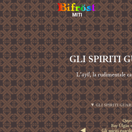
MITI
GLI SPIRITI
ayïl
L'
, la rudimentale c
▼ GLI SPIRITI GUA
Qayr
Bay Ülgän e 
◄
Gli spiriti guardi