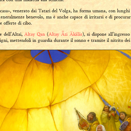
casa», venerato dai Tatari del Volga, ha forma umana, con lunghi c
 generalmente benevolo, ma è anche capace di irritarsi e di procurare
e offerte di cibo.
e dell'Altai,
Altay Qan
(
Altay Ǟzi Äkälär
), si dispone all'ingress
ligni, mettendoli in guardia durante il sonno e tramite il nitrito dei 