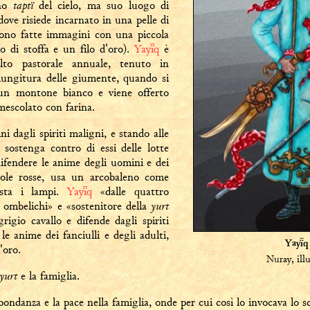
taptï
ono
del cielo, ma suo luogo di
 dove risiede incarnato in una pelle di
ngono fatte immagini con una piccola
o di stoffa e un filo d'oro).
Yayq
è
lto pastorale annuale, tenuto in
mungitura delle giumente, quando si
 un montone bianco e viene offerto
mescolato con farina.
 dagli spiriti maligni, e stando alle
 sostenga contro di essi delle lotte
ifendere le anime degli uomini e dei
ole rosse, usa un arcobaleno come
usta i lampi.
Yayq
«dalle quattro
yurt
i ombelichi» e «sostenitore della
rigio cavallo e difende dagli spiriti
le anime dei fanciulli e degli adulti,
Yayq
'oro.
Nuray, ill
yurt
e la famiglia.
bbondanza e la pace nella famiglia, onde per cui così lo invocava lo 