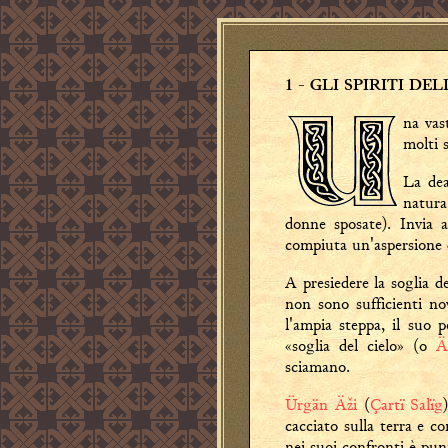
1
- GLI SPIRITI DE
na vas
molti s
La de
natura
donne sposate). Invia 
compiuta un'aspersione d
A presiedere la soglia d
non sono sufficienti no
l'ampia steppa, il suo 
«soglia del cielo» (o
Ä
sciamano.
Ürgän Äži
(
Çartï Salïg
cacciato sulla terra e c
nei suoi confronti è pun