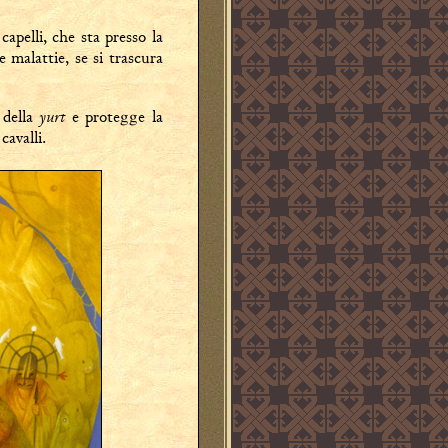
apelli, che sta presso la
 malattie, se si trascura
yurt
o della
e protegge la
cavalli.