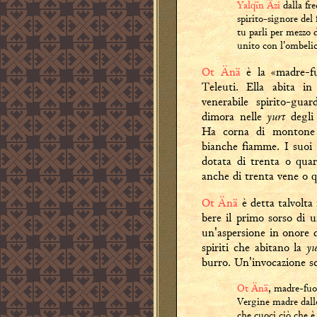
Yalqïn Ǟzi
dalla fre
spirito-signore del 
tu parli per mezzo 
unito con l'ombelic
Ot Änä
è la «madre-fu
Teleuti. Ella abita in
venerabile spirito-gu
yurt
dimora nelle
degli 
Ha corna di montone 
bianche fiamme. I suoi a
dotata di trenta o quar
anche di trenta vene o q
Ot Änä
è detta talvolta
bere il primo sorso di 
un'aspersione in onore 
yu
spiriti che abitano la
burro. Un'invocazione s
Ot Änä
, madre-fuoc
Vergine madre dalle
che cuoci ciò che è