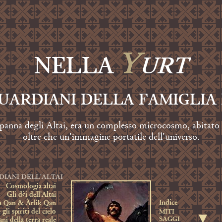
Y
URT
NELLA
 GUARDIANI DELLA FAMIGLIA
apanna degli Altai, era un complesso microcosmo, abitato da
oltre che un'immagine portatile dell'universo.
RDIANI DELL'ALTAI
Cosmologia altai
Gli dèi dell'Altai
Indice
a Qan & Ärlik Qan
gli spiriti del cielo
MITI
▼
SAGGI
ani della terra reale