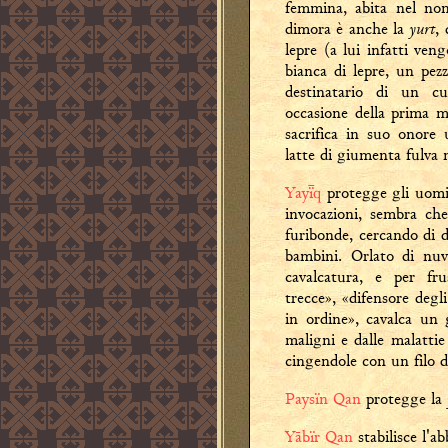
femmina, abita nel n
yurt
dimora è anche la
,
lepre (a lui infatti ve
bianca di lepre, un pezz
destinatario di un cu
occasione della prima 
sacrifica in suo onore
latte di giumenta fulva 
Yayq
protegge gli uomini
invocazioni, sembra che
furibonde, cercando di d
bambini. Orlato di nuv
cavalcatura, e per fr
trecce», «difensore degl
in ordine», cavalca un g
maligni e dalle malattie 
cingendole con un filo d
Paysïn Qan
protegge la
Yābïr Qan
stabilisce l'a