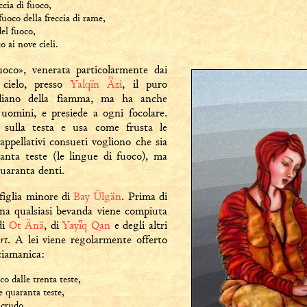
ccia di fuoco,
fuoco della freccia di rame,
del fuoco,
o ai nove cieli.
oco», venerata particolarmente dai
 cielo, presso
Yalqïn Ǟzi
, il puro
ardiano della fiamma, ma ha anche
uomini, e presiede a ogni focolare.
sulla testa e usa come frusta le
ppellativi consueti vogliono che sia
anta teste (le lingue di fuoco), ma
uaranta denti.
 figlia minore di
Bay Ülgän
. Prima di
una qualsiasi bevanda viene compiuta
di
Ot Änä
, di
Yayq Qan
e degli altri
rt
. A lei viene regolarmente offerto
ciamanica:
o dalle trenta teste,
 quaranta teste,
 crudo,