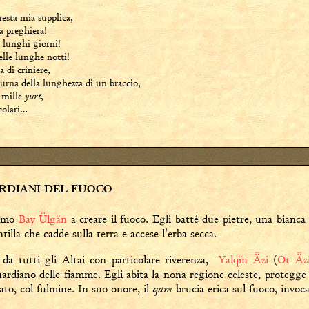
uesta mia supplica,
a preghiera!
 lunghi giorni!
lle lunghe notti!
 di criniere,
urna della lunghezza di un braccio,
e mille
yurt
,
ocolari…
ARDIANI DEL FUOCO
remo
Bay Ülgän
a creare il fuoco. Egli batté due pietre, una bianca
tilla che cadde sulla terra e accese l'erba secca.
da tutti gli Altai con particolare riverenza,
Yalqïn Ǟzi
(
Ot Ǟz
uardiano delle fiamme. Egli abita la nona regione celeste, protegge l
qam
ato, col fulmine. In suo onore, il
brucia erica sul fuoco, invoc