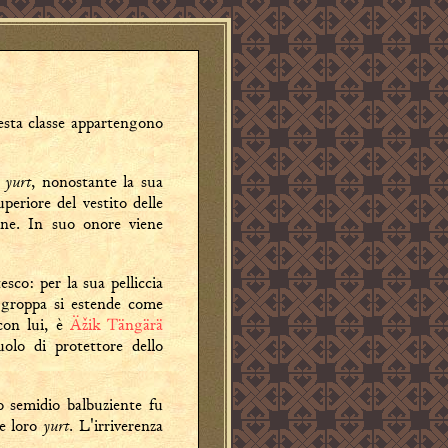
esta classe appartengono
yurt
a
, nonostante la sua
periore del vestito delle
ine. In suo onore viene
sco: per la sua pelliccia
a groppa si estende come
 con lui, è
Äžik Tängärä
uolo di protettore dello
o semidio balbuziente fu
yurt
le loro
. L'irriverenza