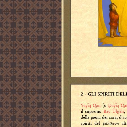
2
- GLI SPIRITI DE
Yayq Qan
(o
Ḑayq Qa
il supremo
Bay Ülgän
,
della piena dei corsi d'a
pántheon
spiriti del
alt