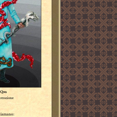
 Qan
ustrazione
sciamano: