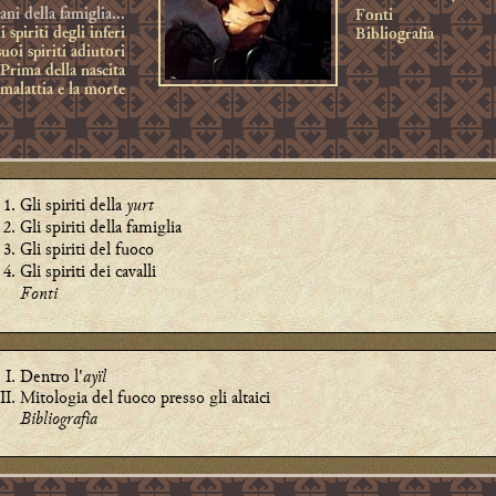
ani della famiglia...
Fonti
 spiriti degli inferi
Bibliografia
uoi spiriti adiutori
Prima della nascita
malattia e la morte
Gli spiriti della
yurt
Gli spiriti della famiglia
Gli spiriti del fuoco
Gli spiriti dei cavalli
Fonti
Dentro l'
ayïl
Mitologia del fuoco presso gli altaici
Bibliografia