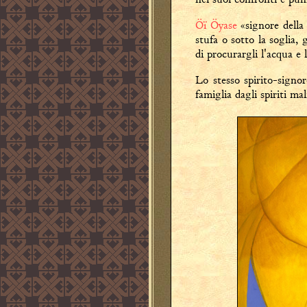
Öï Öyase
«signore della 
stufa o sotto la soglia,
di procurargli l'acqua e l
Lo stesso spirito-signor
famiglia dagli spiriti ma