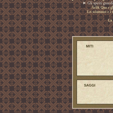
►
Gli spiriti guardi
Ärlik Qan e gli
Lo sciamano e i s
La 
MITI
SAGGI