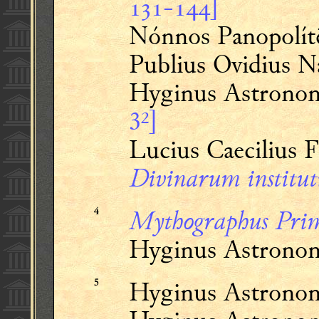
-]
Nónnos Panopolít
Publius Ovidius N
Hyginus Astrono
3²]
Lucius Caecilius 
Divinarum instit
Mythographus Prim
4
Hyginus Astrono
Hyginus Astrono
5