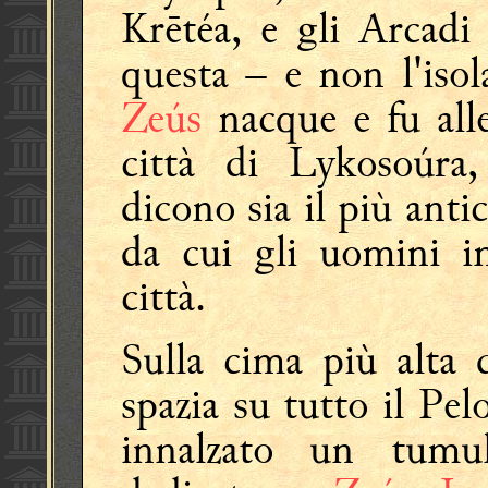
Krētéa, e gli Arcadi
questa – e non l'isol
Zeús
nacque e fu all
città di Lykosoúr
dicono sia il più anti
da cui gli uomini im
città.
Sulla cima più alta 
spazia su tutto il Pe
innalzato un tumul