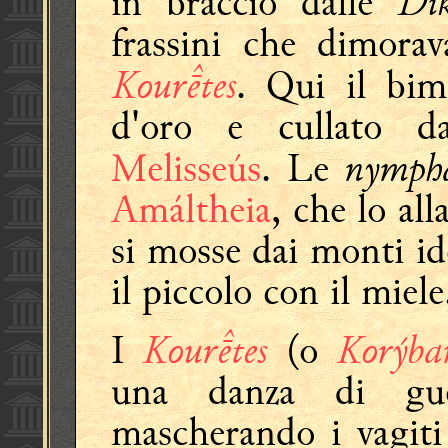
Dí
in braccio dalle
frassini che dimorav
Kourtes
. Qui il bim
d'oro e cullato 
nymph
Melisseús
. Le
Amáltheia
, che lo al
si mosse dai monti id
il piccolo con il miele
Kourtes
Korýba
I
(o
una danza di guer
mascherando i vagiti