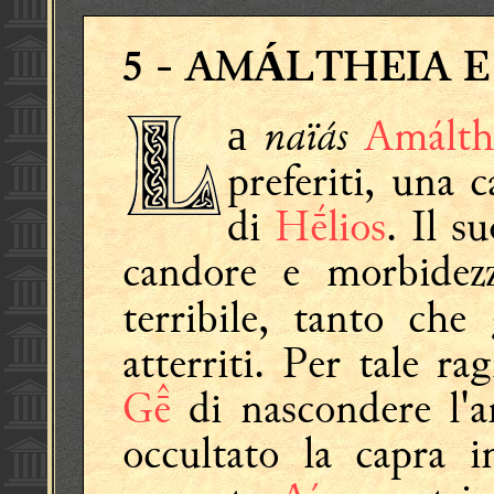
Á
5
- AM
LTHEIA E
naïás
Amálth
a
preferiti, una 
di
Hḗlios
. Il s
candore e morbidez
terribile, tanto che
atterriti. Per tale ra
G
di nascondere l'an
occultato la capra 