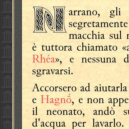
arrano, gl
segretamente
macchia sul 
è tuttora chiamato «a
Rhéa
», e nessuna d
sgravarsi.
Accorsero ad aiutarla
e
Hagnṓ
, e non app
il neonato, andò s
d'acqua per lavarlo