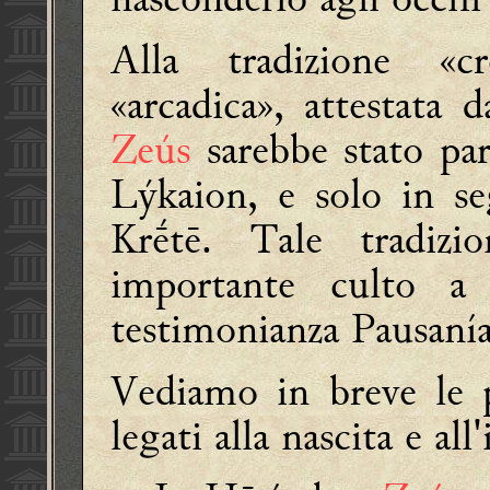
Alla tradizione «cr
«arcadica», attestata 
Zeús
sarebbe stato par
Lýkaion, e solo in s
Krḗtē. Tale tradiz
importante culto 
testimonianza
Pausaní
Vediamo in breve le p
legati alla nascita e all