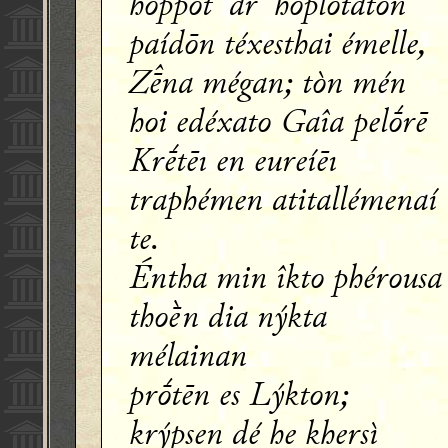
hoppót’ ár’ hoplótaton
paídōn téxesthai émelle,
Zna mégan; tòn mén
hoi edéxato Gaîa pelṓrē
Krḗtēı en eureíēı
traphémen atitallémenaí
te.
Éntha min îkto phérousa
thoḕn dia nýkta
mélainan
prṓtēn es Lýkton;
krýpsen dé he khersì