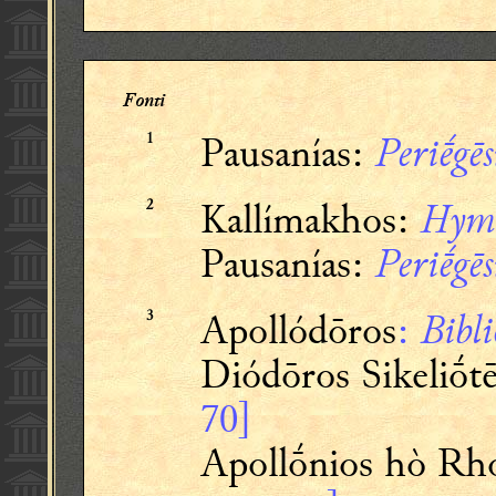
Fonti
Pausanías:
Periḗgēs
1
Kallímakhos:
Hym
2
Pausanías:
Periḗgēs
Apollódōros
:
Bibli
3
Diódōros Sikeliṓtē
70]
Apollṓnios hò Rh