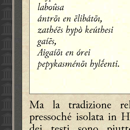
laboûsa
ántrōı en ēlibátōı,
zathéēs hypò keúthesi
gaíēs,
Aigaíōı en órei
pepykasménōı hylḗenti.
Ma la tradizione re
pressoché isolata in
H
dei testi sono piut