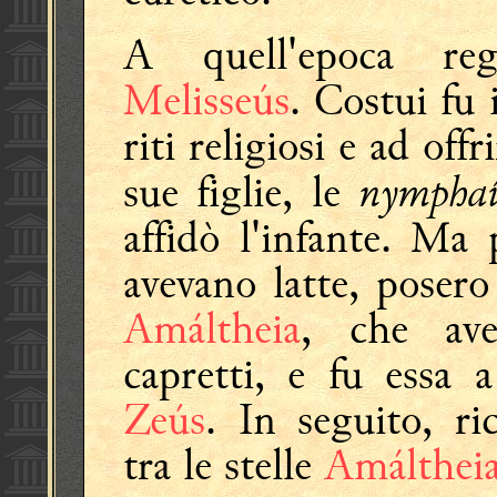
A quell'epoca re
Melisseús
. Costui fu
riti religiosi e ad offr
nympha
sue figlie, le
affidò l'infante. Ma
avevano latte, posero
Amáltheia
, che ave
capretti, e fu essa 
Zeús
. In seguito, ri
tra le stelle
Amálthei