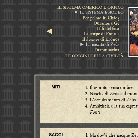
IL SISTEMA OMERICO E ORFICO
► IL SISTEMA ESIODEO
Per primo fu Cháos
Ouranós e G
I fili del fato
◄
La stirpe di Póntos
kósmos
Il
di Krónos
► La nascita di Zeús
Titanomachia
LE ORIGINI DELLA CIVILTÀ
Il tempio senza ombre
MITI
Nascita di Zeús sul mon
L'occultamento di Zeús
Amáltheia e la sua capret
Fonti
Ma dov'è che nacque Ze
SAGGI