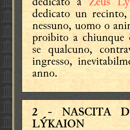
dedicato a
Zeús Ly
dedicato un recinto,
nessuno, uomo o anim
proibito a chiunque 
se qualcuno, contra
ingresso, inevitabil
anno.
2
- NASCITA D
LÝKAION