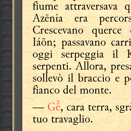
fiume attraversava q
Azēnía era percors
Crescevano querce 
Iáōn; passavano carr
oggi serpeggia il 
serpenti. Allora, pre
sollevò il braccio e p
fianco del monte.
—
G
, cara terra, sg
tuo travaglio.