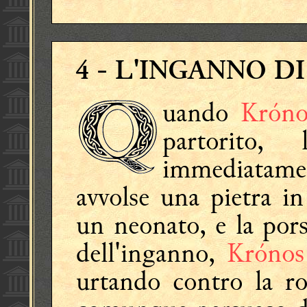
4
- L'INGANNO D
uando
Króno
partorito,
immediata
avvolse una pietra i
un neonato, e la pors
dell'inganno,
Krónos
urtando contro la ro