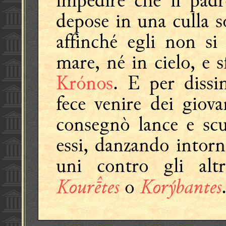
impedire che il padr
depose in una culla s
affinché egli non si
mare, né in cielo, e s
Krónos
. E per dissi
fece venire dei giov
consegnò lance e scu
essi, danzando intorno
uni contro gli alt
Kourtes
Korýbantes
o