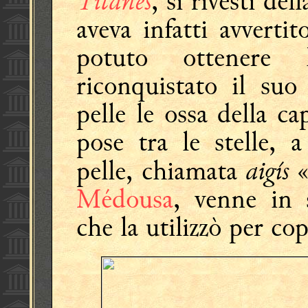
Titânes
, si rivestì del
aveva infatti avverti
potuto ottenere 
riconquistato il su
pelle le ossa della cap
pose tra le stelle, 
aigís
pelle, chiamata
«
Médousa
, venne in
che la utilizzò per co