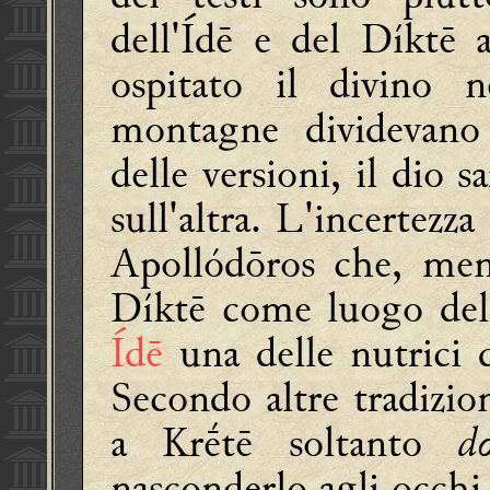
dell'Ídē e del Díktē 
ospitato il divino 
montagne dividevano
delle versioni, il dio s
sull'altra.
L'incertezza
Apollódōros
che, ment
Díktē come luogo del
Ídē
una delle nutrici 
Secondo altre tradizio
a Krḗtē soltanto
d
nasconderlo agli occhi