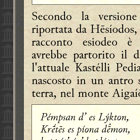
Secondo la versione
riportata da
Hēsíodos,
racconto esiodeo è
avrebbe partorito il 
l'attuale Kastélli Pe
nascosto in un antro s
terra, nel monte Aigaí
Pémpsan d’ es Lýkton,
Krḗtēs es píona dmon,