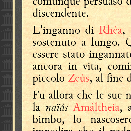
comunque persuaso di
discendente.
L'inganno di
Rhéa
,
sostenuto a lungo.
essere stato ingannat
ancora in vita, comi
piccolo
Zeús
, al fine 
Fu allora che le sue n
naïás
la
Amáltheia
, 
bimbo, lo nascosero