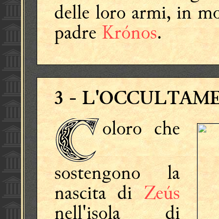
delle loro armi, in m
padre
Krónos
.
3
- L'OCCULTAME
oloro che
sostengono la
nascita di
Zeús
nell'isola di