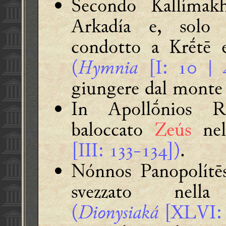
Secondo
Kallímak
Arkadía e, solo 
condotto a Krḗtē 
(
Hymnia
[I
:  | 
giungere dal monte
In
Apollṓnios R
baloccato
Zeús
nell
[III: -])
.
Nónnos Panopolítē
svezzato nel
(
Dionysiaká
[XLVI: 