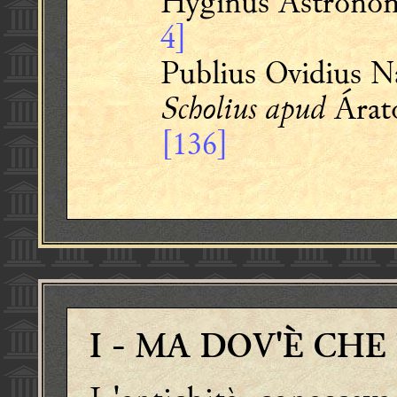
Hyginus Astrono
4]
Publius Ovidius N
Scholius apud
Árato
[136]
I
- MA DOV'È CHE