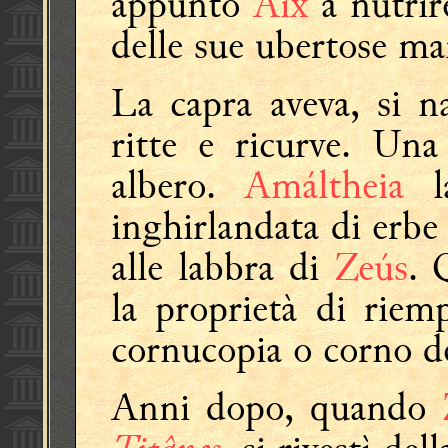
appunto
Aíx
a nutrir
delle sue ubertose m
La capra aveva, si n
ritte e ricurve. Una
albero.
Amáltheia
inghirlandata di erbe 
alle labbra di
Zeús
. 
la proprietà di riemp
cornucopia o corno d
Anni dopo, quando