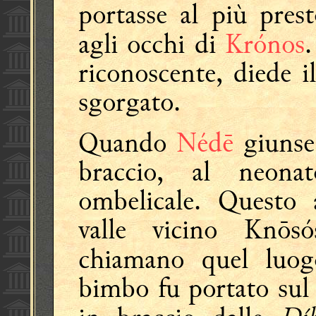
portasse al più pres
agli occhi di
Krónos
riconoscente, diede 
sgorgato.
Quando
Nédē
giunse
braccio, al neona
ombelicale. Questo
valle vicino Knōs
chiamano quel lu
bimbo fu portato sul