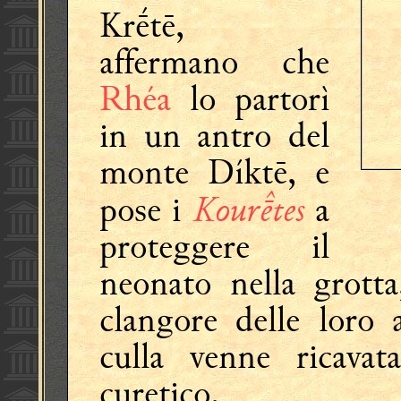
Krḗtē,
affermano che
Rhéa
lo partorì
in un antro del
monte Díktē, e
Kourtes
pose i
a
proteggere il
neonato nella grotta
clangore delle loro
culla venne ricava
curetico.