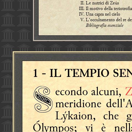
Le nutrici di Zeús
Il motivo della teriotrofi
Una capra nel cielo
L'occultamento del re de
Bibliografia essenziale
1
- IL TEMPIO S
econdo alcuni,
Z
meridione dell'
Lýkaion, che g
Ólympos; vi è nell