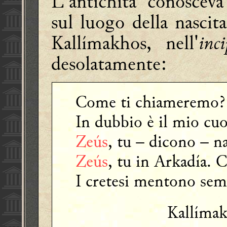
L'antichità conosceva
sul luogo della nascit
Kallímakhos, nell'
inci
desolatamente
:
Come ti chiameremo? 
In dubbio è il mio cuor
Zeús
, tu – dicono – na
Zeús
, tu in Arkadía. 
I cretesi mentono sem
Kallíma