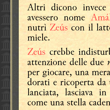
Altri dicono invece
avessero nome
Amál
nutrì
Zeús
con il latt
miele.
Zeús
crebbe indisturb
attenzione delle due
per giocare, una merav
dorati e ricoperta da
lanciata, lasciava i
come una stella caden