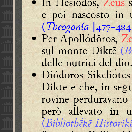
In
Hēsíodos,
Zeús
s
e poi nascosto in
(
Theogonía
[-
Per
Apollódōros
,
Ze
sul monte Díktē
(
B
delle nutrici del dio
Diódōros Sikeliṓtēs
Díktē e che, in segu
rovine perduravano 
però allevato in 
(
Bibliothḗkē Historik