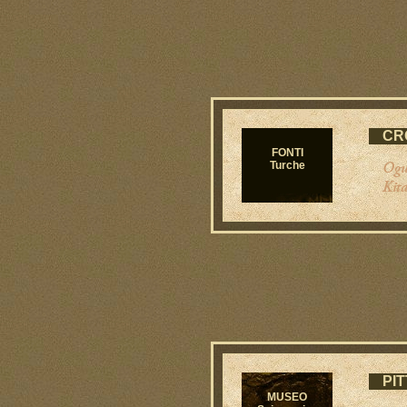
CR
FONTI
Ogu
Turche
Kit
PI
MUSEO