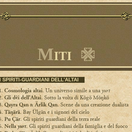
M
ITI
I SPIRITI-GUARDIANI DELL'ALTAI
yurt
. Un universo simile a una
Cosmologia altai
. Sotto la volta di Kögö Möŋkö
Gli dèi dell'Altai
. Scene da una creazione dualista
Qayra Qan
Ärlik Qan
&
.
Bay Ülgän e i signori del cielo
Täŋärä
. Gli spiriti guardiani della terra reale
Pu Çär
yurt
. Gli spiriti guardiani della famiglia e del fuoco
Nella