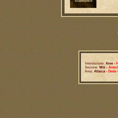
Sciamanico
Intersezione:
Aree -
H
Sezione:
Miti -
Aster
Area:
Altaica -
Dede 