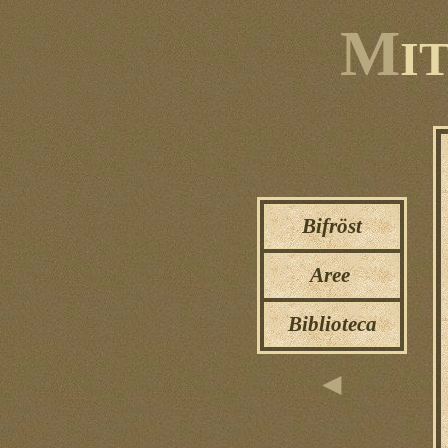
M
I
Bifröst
Aree
Biblioteca
◄