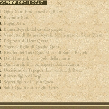
GGENDE DEGLI OĞUZ
Etnogenesi degli Oğuz
Oğuz Xan.
Bayındır Xān.
Bu
ğaç
Xān.
Bamsı Beyrek dal cavallo grigio.
Saccheggio di Salur Qazan
Vendetta di Bamsı Beyrek.
Prigionia di Uruz Qazan.
Yigenek figlio di Qazılıq Qoca.
Morte di Bamsı Beyrek
Rivolta dei Taş
Oğuz.
E l'angelo della morte
Deli Dumrul.
E la principessa Salcan Xatun
Qan Turali.
L'avventura di Basat
Uccisione di Tepegöz.
Emren figlio di Begil.
Segret figlio di Uşun Qoca.
Salur Qazan e suo figlio Uruz.