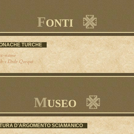
F
ONTI
ONACHE TURCHE
z-name
ab-ı Dede Qorqut
M
USEO
TTURA D'ARGOMENTO SCIAMANICO