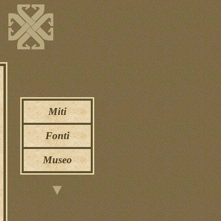
Miti
Fonti
Museo
▼