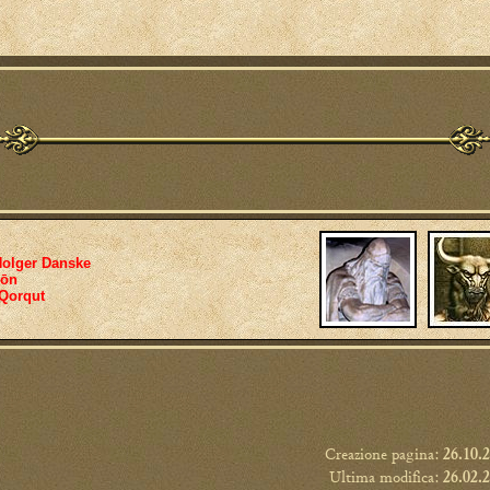
olger Danske
íōn
Qorqut
Creazione pagina:
26.10.
Ultima modifica:
26.02.