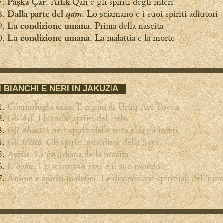
. Ärlik Qan e gli spiriti degli inferi
Paşka Çär
qam
. Lo sciamano e i suoi spiriti adiutori
Dalla parte del
. Prima della nascita
La condizione umana
. La malattia e la morte
La condizione umana
I BIANCHI E NERI IN JAKUZIA
. Il regno di Ürüŋ Ay Toyon
Cosmologia saxa
Ay
. I bianchi spiriti del cielo
Gli
Abāsï
. I neri spiriti della terra e degli inferi
Gli
Iččitä
. Gli spiriti-guardiani della Saxa
Gli
. La guardiana della nascita
Aysït
oyün
. Lo sciamano saxa e il suo mondo
L'
. Le dimensioni spirituali dell'uo
Anime e spiriti malefici