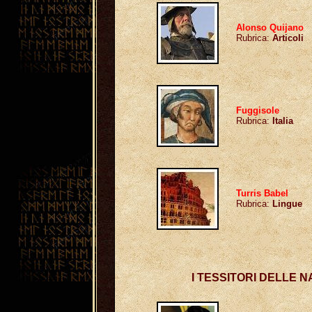
Alonso Quijano
Rubrica:
Articoli
Fuggisole
Rubrica:
Italia
Turris Babel
Rubrica:
Lingue
I TESSITORI DELLE 