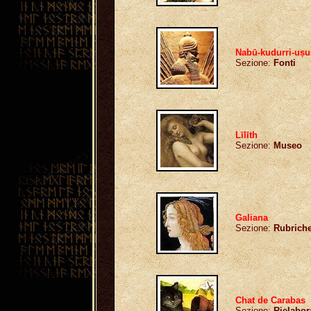
Nabū-kudurri-uṣu
Sezione:
Fonti
Līlīth
Sezione:
Museo
Galiana
Sezione:
Rubrich
Chat de Carabas
Sezione:
Rielabor