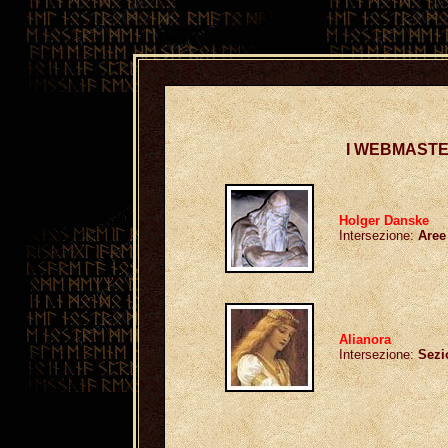
I WEBMAST
Holger Danske
Intersezione
:
Aree
Alianora
Intersezione
:
Sezi