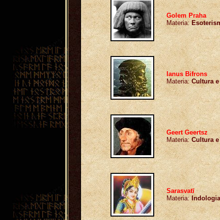
Golem Praha
Materia:
Esoteris
Ianus Bifrons
Materia:
Cultura e
Geert Geertsz
Materia:
Cultura e
Sarasvatī
Materia:
Indologi