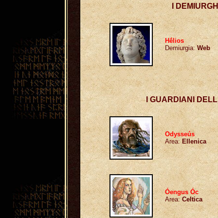
I DEMIURGH
H
ḗ
lios
Demiurgia
:
Web
I GUARDIANI DEL
Odysseús
Area:
Ellenica
Óengus Óc
Area:
Celtica