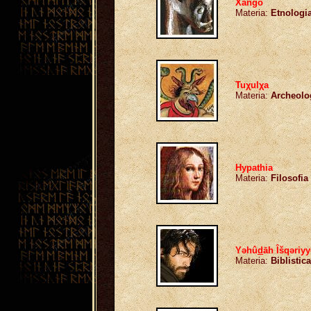
Xangô
Materia:
Etnologi
Tuχulχa
Materia:
Archeolo
Hypathia
Materia:
Filosofia
Yəhû
d
āh Îšqəriy
Materia:
Biblistic