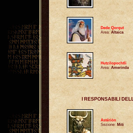
Dede Qorqut
Area:
Altaica
Hutzilopochtli
Area:
Amerinda
I RESPONSABILI DEL
Astériōn
Sezione:
Miti