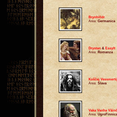
Brynhilldr
Area:
Germanica
Drystan
&
Essylt
Area:
Romanza
Koščej Vessmerti
Area:
Slava
Vaka Vanha Väin
Area:
UgroFinnic