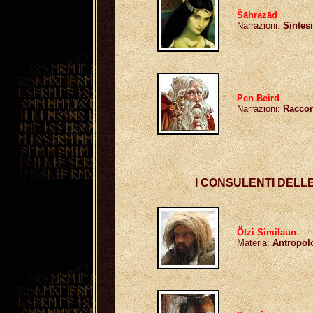
Šāhrazād
Narrazioni:
Sintesi
Pen Beird
Narrazioni:
Raccon
I CONSULENTI DELL
Ötzi Similaun
Materia:
Antropol