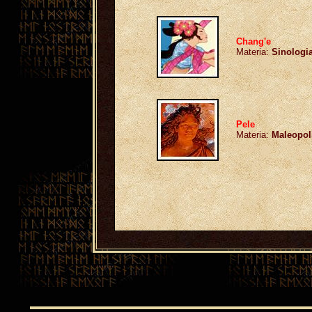
Chang'e
Materia:
Sinologi
Pele
Materia:
Maleopol