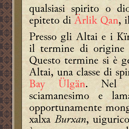
qualsiasi spirito o d
epiteto di
Ärlik Qan
, 
Presso gli Altai e i K
il termine di origine
Questo termine si è ge
Altai, una classe di spir
Bay Ülgän
. Nel s
sciamanesimo e lam
opportunamente mong
xalxa
Burxan
, uiguric