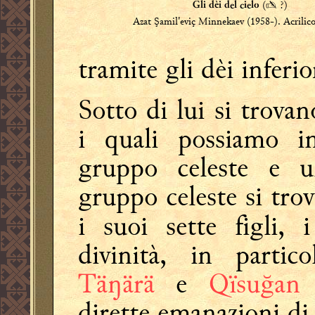
(
✍
?)
Gli dèi del cielo
Azat Şamil'eviç Minnekaev (1958-). Acrilico 
tramite gli dèi inferio
Sotto di lui si trovan
i quali possiamo in
gruppo celeste e u
gruppo celeste si tr
i suoi sette figli,
divinità, in partic
Täŋärä
e
Qïsuğan
dirette emanazioni d