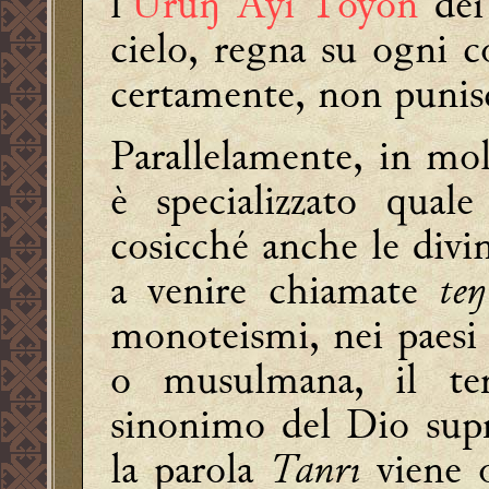
l'
Ürüŋ Ay Toyon
dei
cielo, regna su ogni c
certamente, non punis
Parallelamente, in molt
è specializzato qual
cosicché anche le div
a venire chiamate
teŋ
monoteismi, nei paesi 
o musulmana, il te
sinonimo del Dio sup
la parola
Tanrı
viene 