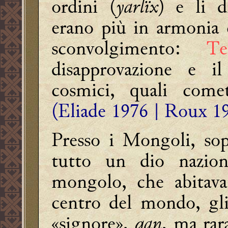
ordini (
yarlïx
) e li 
erano più in armonia
sconvolgimento:
Te
disapprovazione e i
cosmici, quali comet
(Eliade 1976 | Roux 1
Presso i Mongoli, so
tutto un dio nazion
mongolo, che abitava 
centro del mondo, gli 
«signore»,
qan
, ma rar