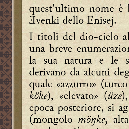
quest'ultimo nome è 
Ǝvenki dello Enisej.
I titoli del dio-cielo
una breve enumerazione
la sua natura e le 
derivano da alcuni degl
quale «azzurro» (turco
köke
), «elevato» (
üze
)
epoca posteriore, si a
(mongolo
möŋke
, alt