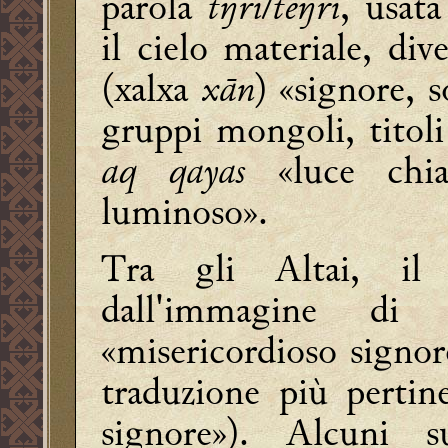
parola
tŋri/teŋri
, usat
il cielo materiale, di
(xalxa
xān
) «signore, 
gruppi mongoli, titoli
aq qayas
«luce chi
luminoso».
Tra gli Altai, il
dall'immagine d
«misericordioso signor
traduzione più pertine
signore»). Alcuni 