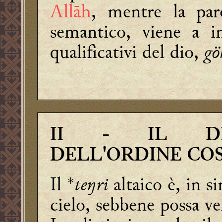
Allāh
, mentre la par
semantico, viene a i
qualificativi del dio,
gö
II
- IL DIO-
DELL'ORDINE CO
Il *
teŋri
altaico è, in s
cielo, sebbene possa ve