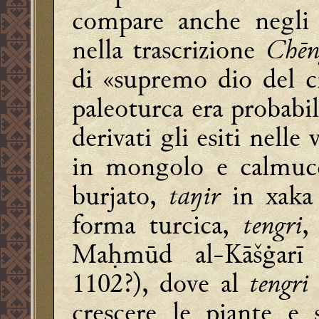
compare anche negli 
nella trascrizione
Chēn
di «supremo dio del 
paleoturca era probabi
derivati gli esiti nelle
in mongolo e calmuc
burjato,
taŋir
in xaka 
forma turcica,
tengri
,
Maḥmūd al-Kāšġarī
1102?), dove al
tengr
crescere le piante e 