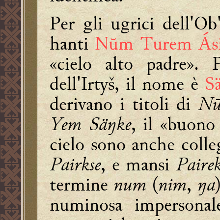
Per gli ugrici dell'Ob
hanti
Nŭm Turem Ás
«cielo alto padre».
dell'Irtyš, il nome è
S
derivano i titoli di
Nū
Yem Säŋke
, il «buono
cielo sono anche colle
Pairkse
, e mansi
Pairek
termine
num
(
nim
,
ŋa
numinosa impersonale