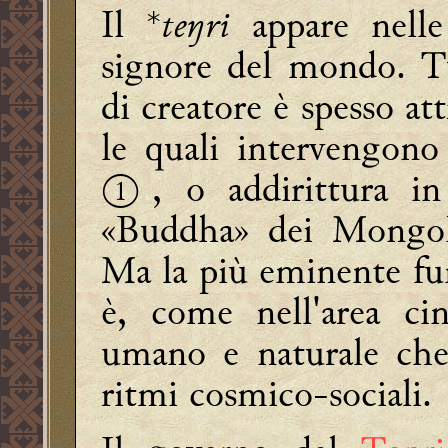
Il *
teŋri
appare nelle
signore del mondo. Tu
di creatore è spesso att
le quali intervengono
①, o addirittura i
«Buddha» dei Mongoli
Ma la più eminente fu
è, come nell'area ci
umano e naturale che 
ritmi cosmico-sociali.