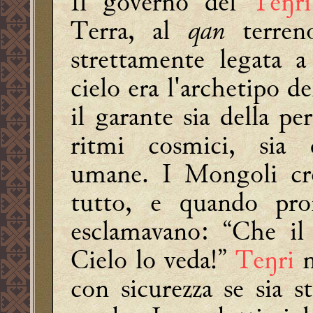
Il governo del
Teŋr
Terra, al
qan
terreno
strettamente legata a
cielo era l'archetipo d
il garante sia della per
ritmi cosmici, sia d
umane. I Mongoli cre
tutto, e quando pro
esclamavano: “Che il
Cielo lo veda!”
Teŋri
n
con sicurezza se sia s