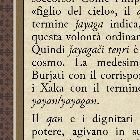
«figlio del cielo», il
termine
ǰayaga
indic
questa volontà ordinan
Quindi
ǰayagači teŋri
è 
cosmo. La medesima
Burjati con il corris
i Xaka con il termi
yayan/yayagan
.
Il
qan
e i dignitari
potere, agivano in s