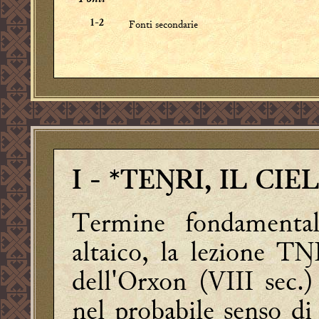
Fonti secondarie
1-2
I
- *TEŊRI, IL CIE
Termine fondamentale
altaico, la lezione TŊR
dell'Orxon (VIII sec.) 
nel probabile senso di 