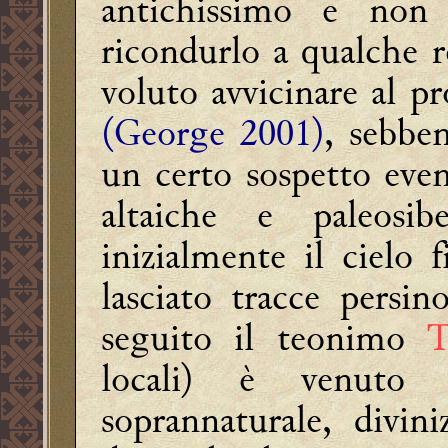
antichissimo e non 
ricondurlo a qualche r
voluto avvicinare al p
(George 2001)
, sebben
un certo sospetto even
altaiche e paleosib
inizialmente il cielo 
lasciato tracce persi
seguito il teonimo
T
locali) è venuto 
soprannaturale, divi