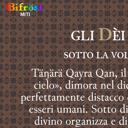
MITI
D
GLI
ÈI
SOTTO LA VO
Täŋärä Qayra Qan, il
cielo», dimora nel di
perfettamente distacco d
esseri umani. Sotto d
divino organizza e dir