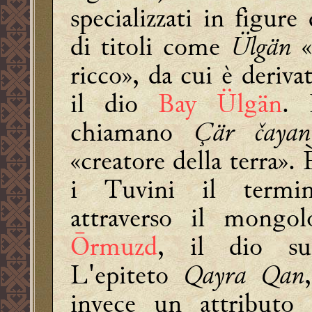
specializzati in figure
di titoli come
Ülgän
«
ricco», da cui è deriva
il dio
Bay Ülgän
. 
chiamano
Çär čayan
«creatore della terra». 
i Tuvini il term
attraverso il mong
Ōrmuzd
, il dio su
L'epiteto
Qayra Qan
invece un attributo 