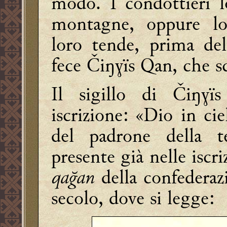
modo. I condottieri l
montagne, oppure lo 
loro tende, prima de
fece Čiŋɣïs Qan, che s
Il sigillo di Čiŋɣï
iscrizione: «Dio in ci
del padrone della t
presente già nelle iscri
qağan
della confederaz
secolo, dove si legge: