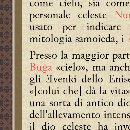
come cielo, sia come
personale celeste
Nu
usato per indicare g
mitologia samoieda, i
Presso la maggior part
Buḡa
«cielo», ma anch
gli Ǝvenki dello Enis
«[colui che] dà la vita
una sorta di antico dio
dell'allevamento intens
il dio celeste ha i