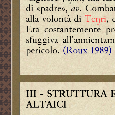
di «padre»,
āv
. Combat
alla volontà di
Teŋri
, 
Era costantemente pro
sfuggiva all'annient
pericolo.
(Roux 1989)
III
- STRUTTURA E
ALTAICI