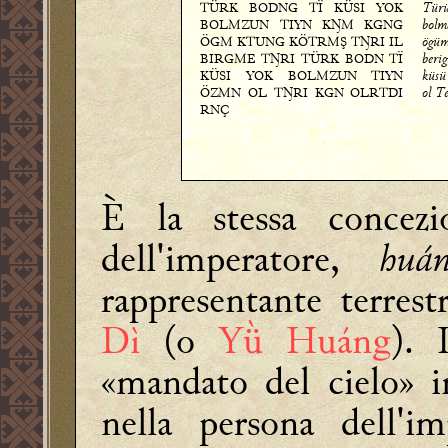
TÜRK BODNG TÏ KÜSI YOK
Tür
BOLMZUN TIYN KŊM KGNG
bolm
ÖGM KTUNG KÖTRMŞ TŊRI IL
ögüm
BIRGME TŊRI TÜRK BODN TÏ
bеri
KÜSI YOK BOLMZUN TIYN
küsü
ÖZMN OL TŊRI KGN OLRTDI
ol T
RNÇ
È la stessa concez
dell'imperatore,
huán
rappresentante terres
Dì
(o
Yǜ Huáng
). 
«mandato del cielo» ind
nella persona dell'i