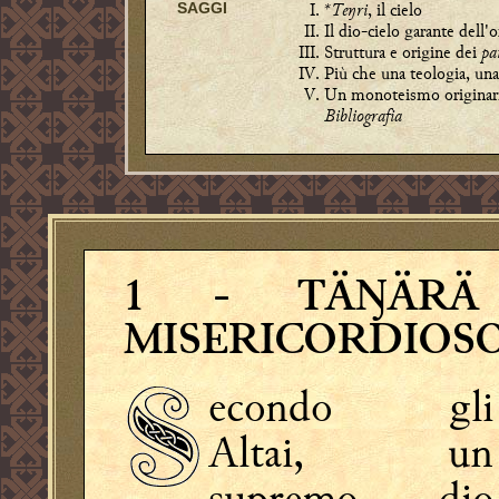
*Teŋri
, il cielo
SAGGI
Il dio-cielo garante dell
Struttura e origine dei
pa
Più che una teologia, un
Un monoteismo originar
Bibliografia
1
- TÄŊÄRÄ 
MISERICORDIOSO
econdo gli
Altai, un
supremo dio