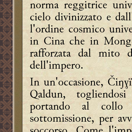
norma reggitrice univ
cielo divinizzato e dal
l'ordine cosmico univer
in Cina che in Mongoli
rafforzata dal mito d
dell'impero.
In un'occasione, Čiŋɣ
Qaldun, togliendos
portando al collo
sottomissione, per avv
soccorso. Come l'imp