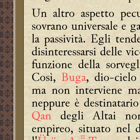
Un altro aspetto pecu
sovrano universale e g
la passività. Egli ten
disinteressarsi delle v
funzione della sorvegl
Così,
Buga
, dio-cielo
ma non interviene ma
neppure è destinatario
Qan
degli Altai non
empireo, situato nel di