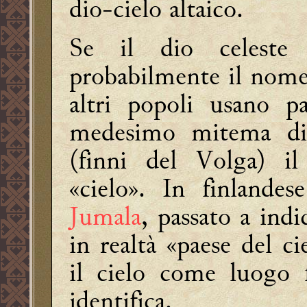
dio-cielo altaico.
Se il dio celeste 
probabilmente il nome
altri popoli usano pa
medesimo mitema di 
(finni del Volga) i
«cielo». In finlandes
Jumala
, passato a indi
in realtà «paese del c
il cielo come luogo f
identifica.