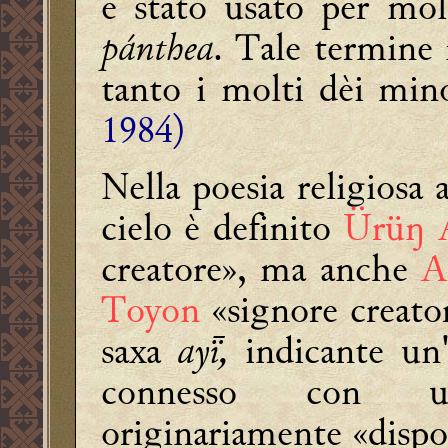
è stato usato per molt
pánthea
. Tale termine 
tanto i molti dèi min
1984)
Nella poesia religiosa a
cielo è definito
Ürüŋ 
creatore», ma anche
A
Toyon
«signore creato
saxa
ay,
indicante un'i
connesso con un 
originariamente «dispor