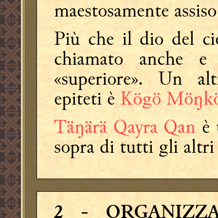
maestosamente assiso
Più che il dio del cie
chiamato anche e
«superiore». Un al
epiteti è
Kögö Möŋk
Täŋärä Qayra Qan
è 
sopra di tutti gli altri 
2
- ORGANIZZ