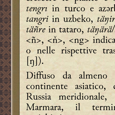
tengrı
in turco e azǝ
tangri
in uzbeko,
täŋir
täñre
in tataro,
täŋärä/
<ñ>, <ň>, <ng>
indica
o nelle rispettive tras
[ŋ]).
Diffuso da almeno 
continente asiatico,
Russia meridionale,
Marmara, il term