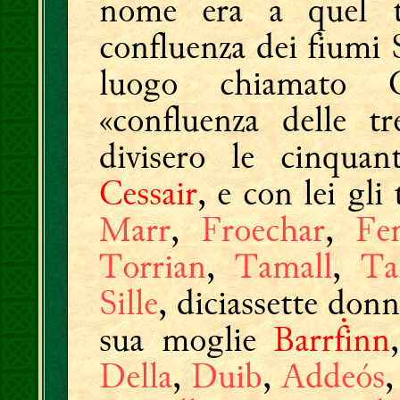
nome era a quel 
confluenza dei fiumi 
luogo chiamato 
«confluenza delle t
divisero le cinquan
Cessair
, e con lei gl
Marr
,
Froechar
,
Fe
Torrian
,
Tamall
,
T
Sille
, diciassette don
sua moglie
Barrḟinn
Della
,
Duib
,
Addeós