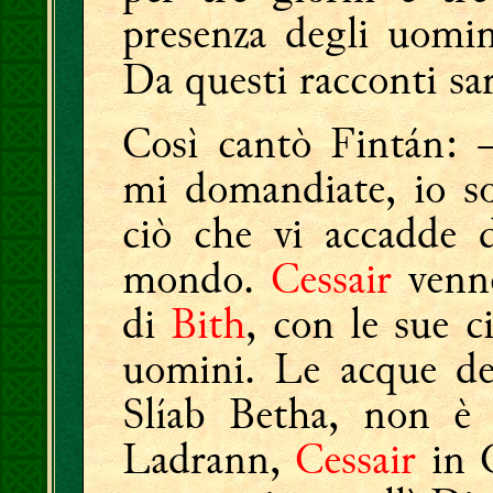
presenza degli uomin
Da questi racconti sa
Così cantò Fintán: 
mi domandiate, io so
ciò che vi accadde d
mondo.
Cessair
venne
di
Bith
, con le sue c
uomini. Le acque de
Slíab Betha, non è
Ladrann,
Cessair
in 