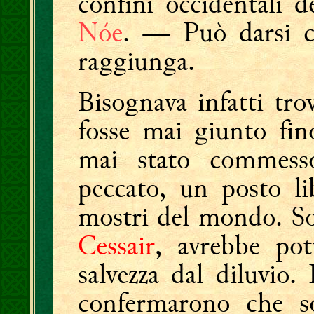
confini occidentali 
Nóe
. — Può darsi ch
raggiunga.
Bisognava infatti tr
fosse mai giunto fin
mai stato commesso
peccato, un posto lib
mostri del mondo. So
Cessair
, avrebbe pot
salvezza dal diluvio. 
confermarono che so