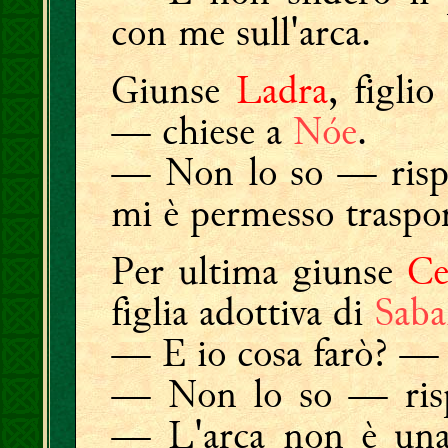
con me sull'arca.
Giunse
Ladra
, figli
— chiese a
Nóe
.
— Non lo so — rispo
mi è permesso trasport
Per ultima giunse
Ce
figlia adottiva di
Saba
— E io cosa farò? — 
— Non lo so — risp
— L'arca non è una 