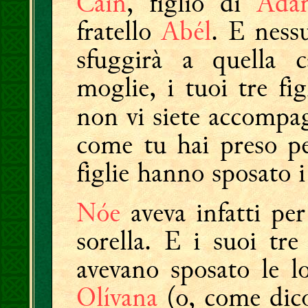
Cáin
, figlio di
Áda
fratello
Abél
. E nes
sfuggirà a quella c
moglie, i tuoi tre fig
non vi siete accompa
come tu hai preso pe
figlie hanno sposato i 
Nóe
aveva infatti p
sorella. E i suoi tre
avevano sposato le l
Olívana
(o, come dico