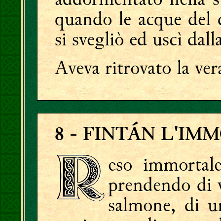
quando le acque del d
si svegliò ed uscì dall
Aveva ritrovato la ver
8
- FINTÁN L'IM
eso immortal
prendendo di v
salmone, di un