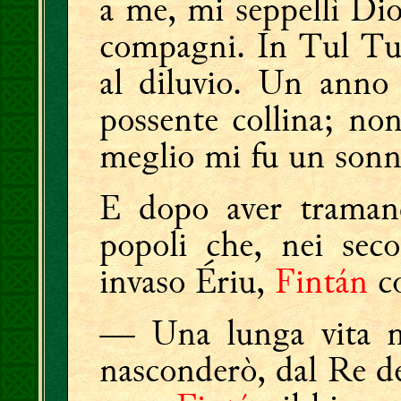
a me, mi seppellì Dio 
compagni. In Tul Tui
al diluvio. Un anno 
possente collina; no
meglio mi fu un sonno
E dopo aver tramand
popoli che, nei seco
invaso Ériu,
Fintán
co
— Una lunga vita mi
nasconderò, dal Re de