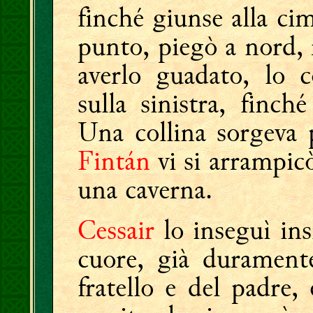
finché giunse alla c
punto, piegò a nord,
averlo guadato, lo c
sulla sinistra, finc
Una collina sorgeva 
Fintán
vi si arrampicò
una caverna.
Cessair
lo inseguì ins
cuore, già durament
fratello e del padre,