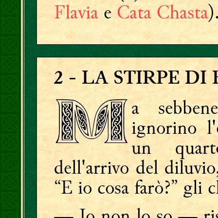
Flavia
e
Cata Chasta
)
2
- LA STIRPE DI
a sebben
ignorino l'
un quar
dell'arrivo del diluvio
“E io cosa farò?” gli c
— Io non lo so — r