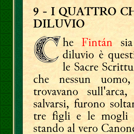
9
- I QUATTRO C
DILUVIO
he
Fintán
sia
diluvio è ques
le Sacre Scritt
che nessun uomo,
trovavano sull'arca
salvarsi, furono solt
tre figli e le mogli 
stando al vero Canone