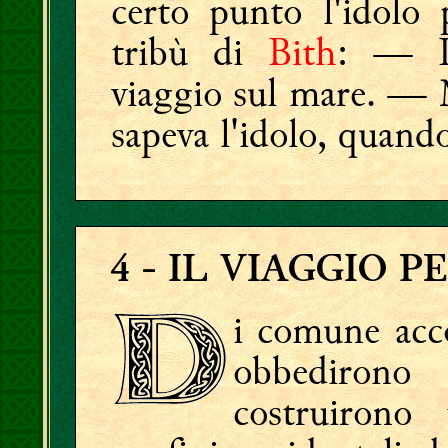
certo punto l'idolo 
tribù di
Bith
: — Im
viaggio sul mare. — 
sapeva l'idolo, quando
4
- IL VIAGGIO P
i comune acc
obbedirono 
costruirono