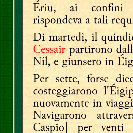
Ériu, ai confini
rispondeva a tali requi
Di martedì, il quindi
Cessair
partirono dal
Níl, e giunsero in Éig
Per sette, forse di
costeggiarono l'Éigip
nuovamente in viagg
Navigarono attrav
Caspio] per venti 