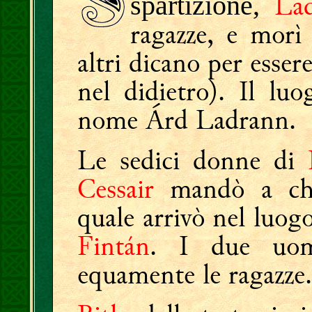
La
spartizione,
ragazze, e morì 
altri dicano per esse
nel didietro). Il lu
nome Árd Ladrann.
Le sedici donne di
Cessair
mandò a ch
quale arrivò nel luogo
Fintán
. I due uomi
equamente le ragazze.