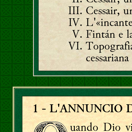
Cessair, 
L'«incant
Fintán e l
Topografia
cessariana
1
- L'ANNUNCIO 
uando Dio vi