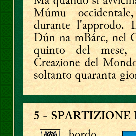
Ma quando si avvicina
Múmu occidentale
durante l'approdo. 
Dún na mBárc, nel Co
quinto del mese,
Creazione del Mondo
soltanto quaranta gior
5
- SPARTIZIONE
bordo