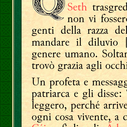
Seth
trasgred
non vi fosser
genti della razza d
mandare il diluvio 
genere umano.
Solt
trovò grazia agli occh
Un profeta e messagge
patriarca e gli disse:
leggero, perché arri
ogni cosa vivente, a 