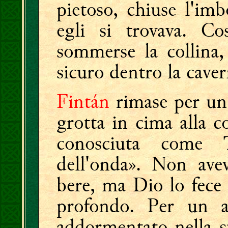
pietoso, chiuse l'imb
egli si trovava. C
sommerse la collina
sicuro dentro la caver
Fintán
rimase per un 
grotta in cima alla co
conosciuta come 
dell'onda». Non ave
bere, ma Dio lo fece
profondo. Per un 
addormentato nella su