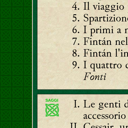
Il viaggio
Spartizion
I primi a 
Fintán nel
Fintán l'
I quattro 
Fonti
Le genti d
SAGGI
accessorio
Cessair,
u