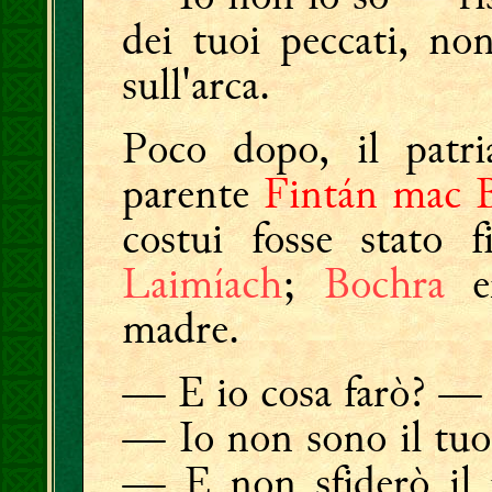
dei tuoi peccati, no
sull'arca.
Poco dopo, il patri
parente
Fintán mac 
costui fosse stato f
Laimíach
;
Bochra
er
madre.
— E io cosa farò? —
— Io non sono il tuo
— E non sfiderò il 