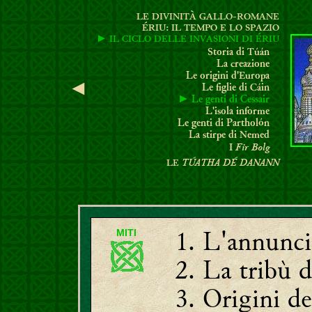
LE DIVINITÀ GALLO-ROMANE
ÉRIU: IL TEMPO E LO SPAZIO
►
I
L CICLO DELLE INVASIONI DI ÉRIU
S
toria di Túán
La creazione
Le origini d'Europa
◄
Le figlie di Cáin
► Le genti di Cessair
L'isola informe
Le genti di Partholón
La stirpe
di Nemed
Fir Bolg
I
TÚATHA DÉ DANANN
LE
L'annunci
MITI
La tribù d
Origini del