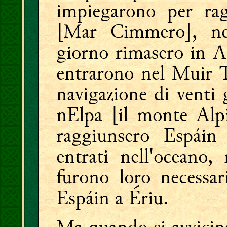
impiegarono per ra
[Mar Cimmero], nel
giorno rimasero in A
entrarono nel Muir 
navigazione di venti 
nElpa [il monte Alpi
raggiunsero Espáin
entrati nell'oceano,
furono loro necessar
Espáin a Ériu.