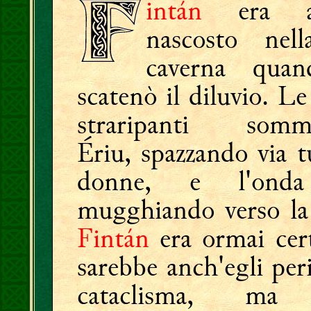
intán
era an
nascosto nel
caverna quan
scatenò il diluvio. L
straripanti somme
Ériu, spazzando via t
donne, e l'onda
mugghiando verso la 
Fintán
era ormai cer
sarebbe anch'egli per
cataclisma, ma