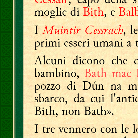
moglie di
Bith
, e
Bal
Muintir Cessrach
I
, l
primi esseri umani a t
Alcuni dicono che c
bambino,
Bath mac 
pozzo di Dún na mBá
sbarco, da cui l'ant
Bith, non Bath».
I tre vennero con le 