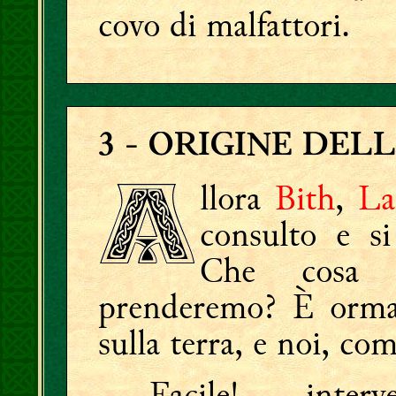
covo di malfattori.
3
- ORIGINE DELL
llora
Bith
,
La
consulto e si
Che cosa f
prenderemo? È ormai 
sulla terra, e noi, c
— Facile! — inter