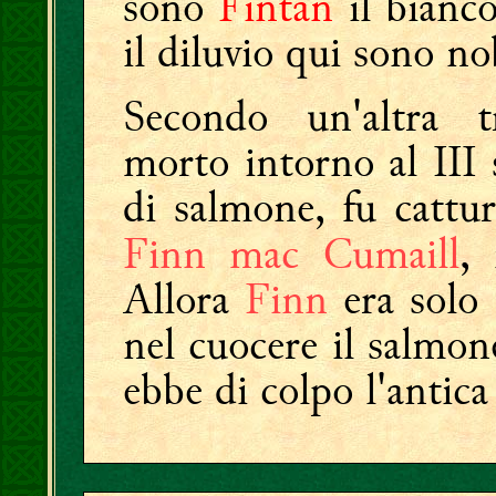
sono
Fintán
il bianco
il diluvio qui sono no
Secondo un'altra t
morto intorno al III 
di salmone, fu cattu
Finn mac Cumaill
,
Allora
Finn
era solo
nel cuocere il salmone
ebbe di colpo l'antica