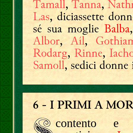
Tamall
,
Tanna
,
Nath
Las
, diciassette don
sé sua moglie
Balba
Albor
,
Aíl
,
Gothia
Rodarg
,
Rinne
,
Iach
Samoll
, sedici donne 
6
- I PRIMI A MO
contento e i