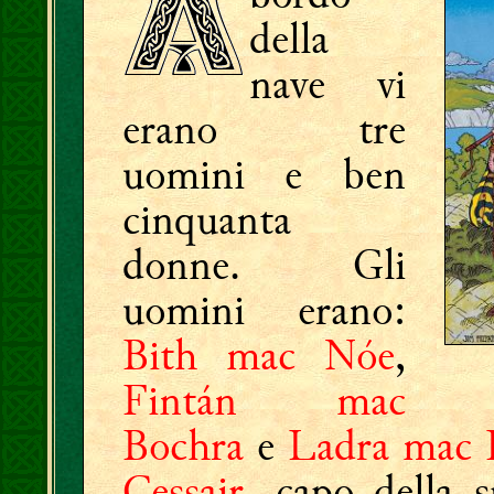
della
nave vi
erano tre
uomini e ben
cinquanta
donne. Gli
uomini erano:
Bith mac Nóe
,
Fintán mac
Bochra
e
Ladra mac 
Cessair
, capo della 