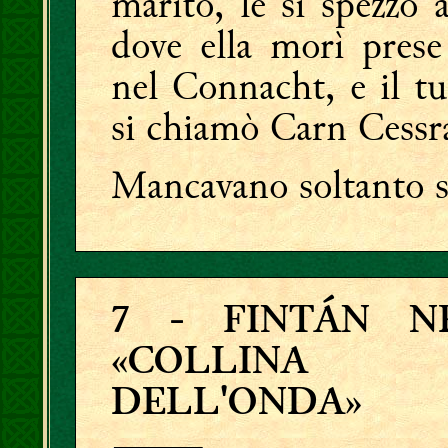
marito, le si spezzò 
dove ella morì pres
nel Connacht, e il tu
si chiamò Carn Cessr
Mancavano soltanto se
7
- FINTÁN N
«COLLINA
DELL'ONDA»