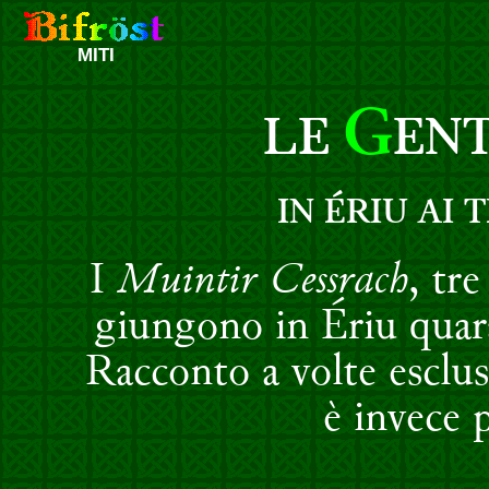
MITI
G
LE
ENT
IN ÉRIU AI 
I
Muintir Cessrach
, tr
giungono in Ériu quara
Racconto a volte esclus
è invece 