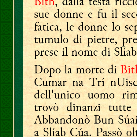
Bith
, dalla testa ricc
sue donne e fu il se
fatica, le donne lo s
tumulo di pietre, pr
prese il nome di Slía
Dopo la morte di
Bit
Cumar na Trí nUisce 
dell'unico uomo r
trovò dinanzi tutte
Abbandonò Bun Súain
a Slíab Cúa. Passò ol