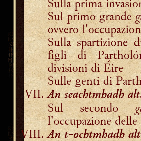
Sulla prima invasio
Sul primo grande
g
ovvero l'occupazio
Sulla spartizione d
figli di Parthol
divisioni di Éire
Sulle genti di Part
An seachtmhadh alt
Sul secondo
g
l'occupazione delle
An t-ochtmhadh alt