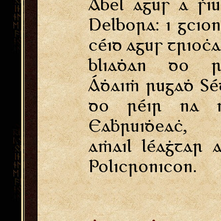
Abel agus a ṡi
Delbora: i gcio
céid agus trioċ
bliaḋan do r
Áḋaiṁ rugaḋ Sé
do réir na n
Eaḃruiḋeaċ,
aṁail léaġtar 
Policronicon.