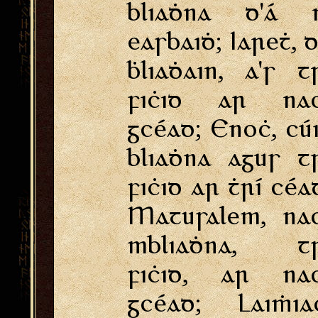
bliaḋna d'á n
easbaiḋ; Iareṫ, 
ḃliaḋain, a's t
fiċid ar nao
gcéad; Enoċ, cú
bliaḋna agus t
fiċid ar ṫrí céa
Matusalem, na
mbliaḋna, tr
fiċid, ar nao
gcéad; Laiṁia