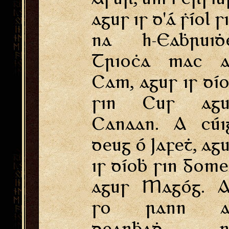
agus is d'á ṡíol s
na h-Eaḃruiḋe
Trioċa mac a
Cam, agus is dí
sin Cus agu
Canaan. A cúi
deug ó Jafeṫ, ag
is díoḃ sin Gom
agus Magóg. A
so rann a