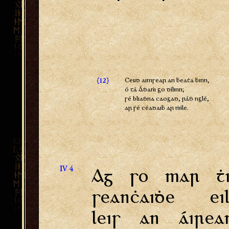
{
}
Ceud aimsear an ḃeaṫa ḃinn,
12
ó tá Áḋaṁ go dílinn;
sé bliaḋna caogad, ráḋ nglé,
ar ṡé céadaiḃ ar ṁíle.
IV 4
Ag so mar ṫi
seanċaiḋe eil
leis an áirea