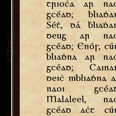
trioċa ar nao
gcéad; bliaḋa
Séṫ, dá ḃliaḋa
deug ar nao
gcéad; Enós, cú
bliaḋna ar na
gcéad; Cainan
deiċ mbliaḋna 
naoi gcéad
Malaleel, nao
gcéad aċt cúi