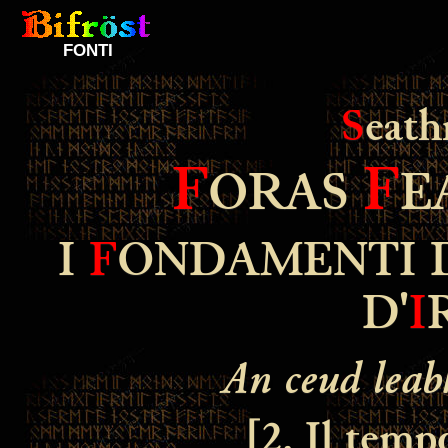
FONTI
S
eat
F
F
ORAS
E
I
F
ONDAMENTI 
D'
I
An ceud leab
[2. Il temp