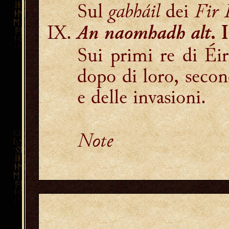
Sul
gabháil
dei
Fir 
An naomhadh alt
. 
Sui primi re di Éi
dopo di loro, secon
e delle invasioni.
Note
secéitinn