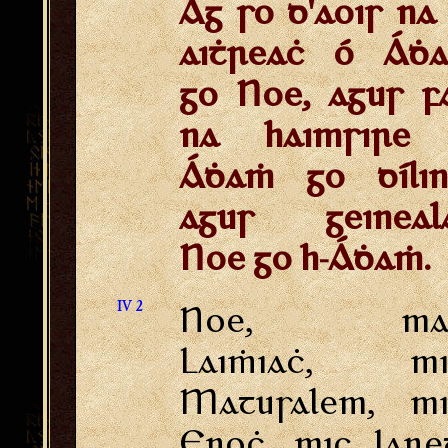
Ag so d'aois na 
aiṫreaċ ó Áḋ
go Noe, agus f
na haimsire
Áḋaṁ go dílin
agus geineal
Noe go h-Áḋaṁ.
IV 2
Noe, ma
Laiṁiaċ, mi
Matusalem, mi
Enoċ, mic Iare