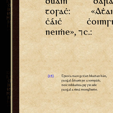
duain dara
tosaċ: «Aṫai
ċáiċ ċoimsi
neiṁe», &c.:
{
}
Trioċa naoi gcéad bliaḋan bán,
15
saoġal Áḋaiṁ re a iomráḋ;
deiċ mbliaḋna ris sin uile
saoġal a ṁná mongḃuiḋe.