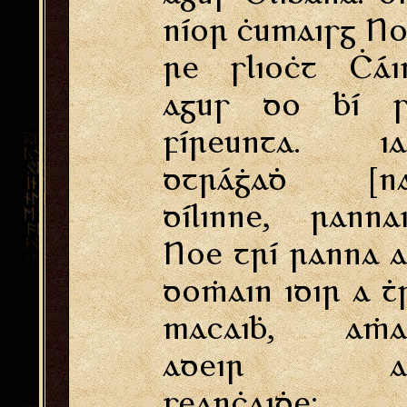
níor ċumaisg N
re slioċt Ċái
agus do ḃí s
fíreunta. ia
dtráġaḋ [na
dílinne, ranna
Noe trí ranna 
doṁain idir a ṫ
macaiḃ, aṁai
adeir a
seanċaiḋe: