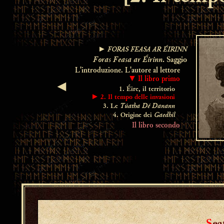
FORAS FEASA AR ÉIRINN
►
Foras Feasa ar Éirinn
. Saggio
L'introduzione. L'autore al lettore
▼ Il libro primo
◄
1. Éire, il territorio
► 2. Il tempo delle invasioni
Túatha Dé Danann
3. Le
Gaedhil
4. Origine dei
Il libro secondo