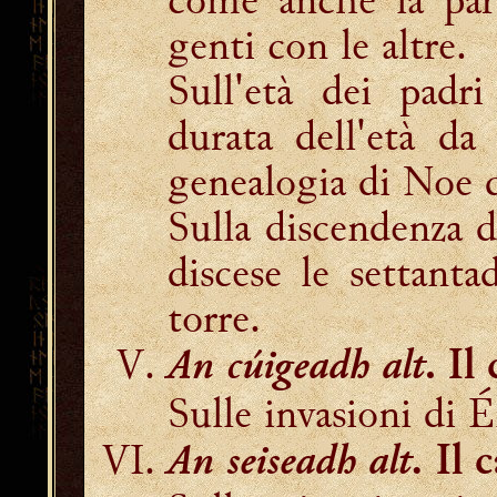
genti con le altre.
Sull'età dei pad
durata dell'età da
genealogia di Noe
Sulla discendenza di
discese le settant
torre.
An cúigeadh alt
. I
l
Sulle invasioni di É
An seiseadh alt.
Il c