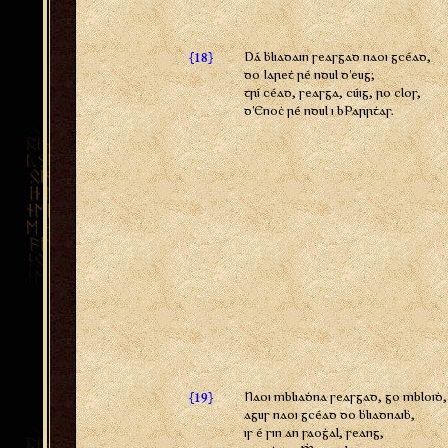
{
}
Dá ḃliadain seasgad naoi gcéad,
18
do Iareṫ ré ndul d'eug;
trí céad, seasga, cúig, ro clos,
d'Enoċ ré ndul i bParrṫas.
{
}
Naoi mbliaḋna seasgad, go mbloiḋ,
19
agus naoi gcéad do ḃliadnaiḃ,
is é sin an saoġal, seang,