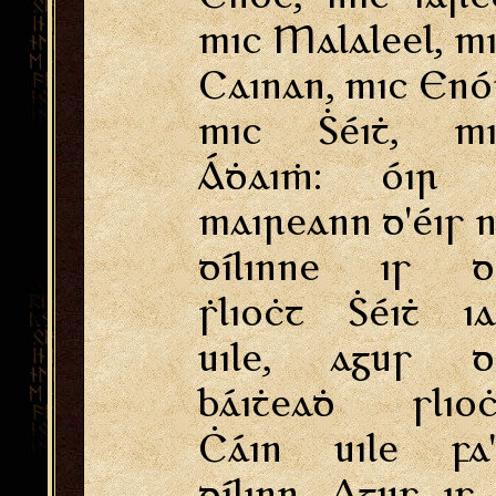
mic Malaleel, m
Cainan, mic Enó
mic Ṡéiṫ, mi
Áḋaiṁ: óir 
maireann d'éis 
dílinne is d
ṡlioċt Ṡéiṫ i
uile, agus d
báiṫeaḋ slioċ
Ċáin uile fa'
dílinn. Agus is