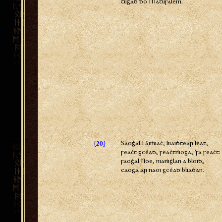
tugaḋ do Ṁatusalem.
{
}
Saoġal Láiṁiaċ, luaiḋtear leat,
20
seaċt gcéad, seaċtṁoġa, 'sa seaċt:
saoġal Noe, niaṁġlan a ḃloiḋ,
caoga ar naoi gcéad bliaḋan.