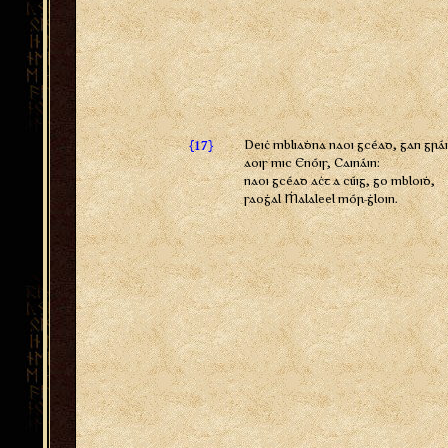
{
}
Deiċ mbliaḋna naoi gcéad, gan grái
17
aois mic Enóis, Caináin:
naoi gcéad aċt a cúig, go mbloiḋ,
saoġal Ṁalaleel mór-ġloin.