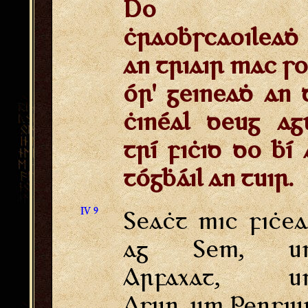
Do
ċraoḃscaoileaḋ
an triair mac so
ór' geineaḋ an 
ċinéal deug ag
trí fiċid do ḃí 
tógḃáil an tuir.
IV 9
Seaċt mic fiċe
ag Sem, u
Arfaxat, u
Asur, um Persiu