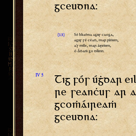
gceudna:
{
}
Sé bliaḋna agus caoga,
13
agus sé céad, mar ríṁim,
a's míle, mar áirṁim,
ó Áḋaṁ go dílinn.
IV 5
Tig fós úġdar ei
re seanċus ar 
gcoṁáireaṁ
gceudna: