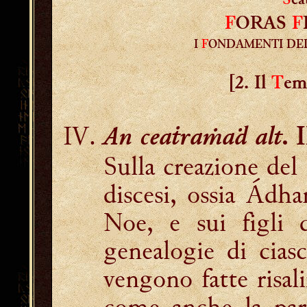
S
e
F
ORAS
F
I
F
ONDAMENTI DE
[2. Il
T
em
An ceaṫraṁaḋ alt
. 
Sulla creazione del
discesi, ossia Ádha
Noe, e sui figli 
genealogie di cia
vengono fatte risa
come anche la pare