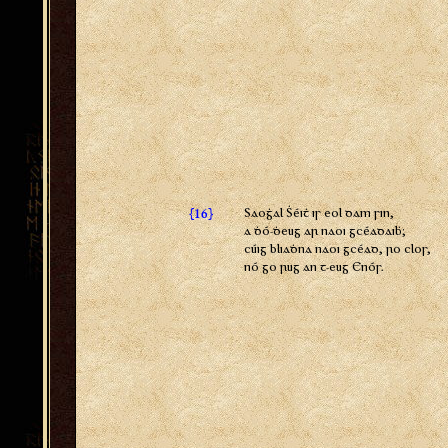
{
}
Saoġal Ṡéiṫ is eol dam sin,
16
a ḋó-ḋeug ar naoi gcéadaiḃ;
cúig bliaḋna naoi gcéad, ro clos,
nó go rug an t-eug Enós.