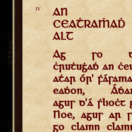
AN
IV
CEAṪRAṀAḊ
ALT
Ag so d
ċruṫuġaḋ an ċe
aṫar ór' ḟásama
eaḋon, Áḋa
agus d'á ṡlioċt 
Noe, agus ar s
go clainn clain