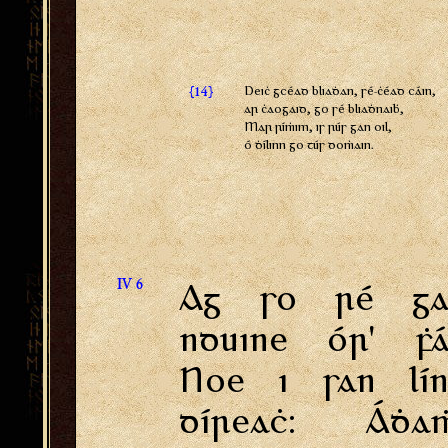
{
}
Deiċ gcéad bliaḋan, sé-ċéad cáin,
14
ar ċaogaid, go sé bliaḋnaiḃ,
Mar ríṁim, is rús gan oil,
ó ḋílinn go tús doṁain.
IV 6
Ag so ré ga
nduine ór' ḟá
Noe i san lín
díreaċ: Áḋaṁ