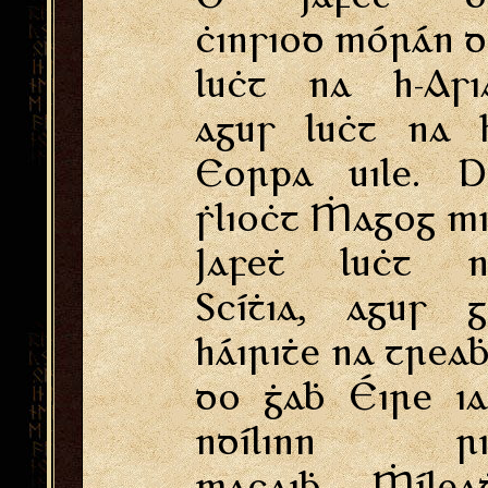
ċinsiod mórán 
luċt na h-Asi
agus luċt na 
Eorpa uile. D
ṡlioċt Ṁagog m
Jafeṫ luċt n
Scíṫia, agus 
háiriṫe na trea
do ġaḃ Éire i
ndílinn ri
macaiḃ Ṁíleaḋ