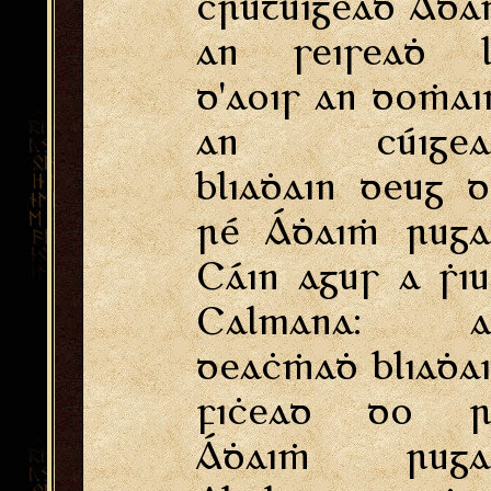
cruṫuiġeaḋ Áḋ
an seiseaḋ l
d'aois an doṁai
an cúigea
bliaḋain deug 
ré Áḋaiṁ ruga
Cáin agus a ṡi
Calmana: a
deaċṁaḋ bliaḋa
fiċead do r
Áḋaiṁ ruga