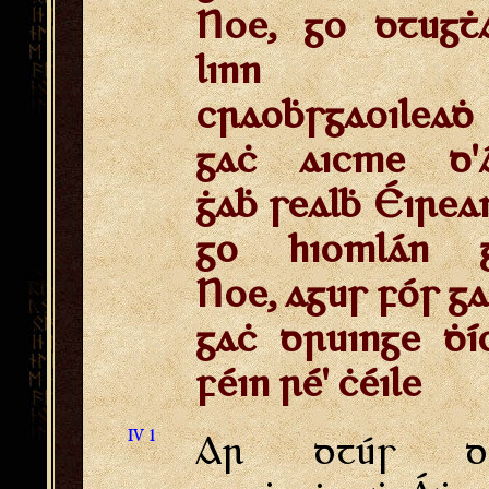
Noe, go dtugṫ
linn
craoḃsgaoileaḋ
gaċ aicme d'
ġaḃ sealḃ Éirea
go hiomlán 
Noe, agus fós ga
gaċ druinge ḋí
féin ré' ċéile
IV 1
Ar dtús d