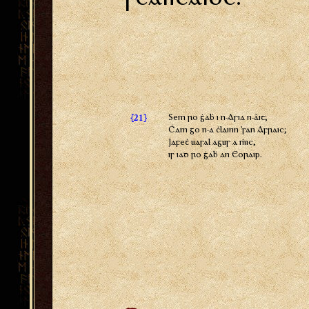
{
}
Sem ro ġaḃ i n-Asia n-áit;
21
Ċam go n-a ċlainn 'san Afraic;
Jafeṫ uasal agus a ṁic,
is iad ro ġaḃ an Eoraip.