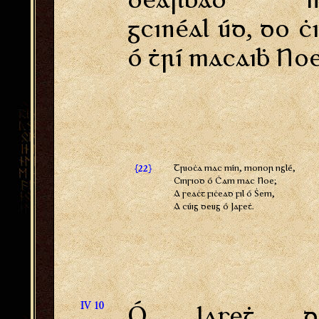
dearḃaḋ n
gcinéal úd, do ċ
ó ṫrí macaiḃ Noe
{
}
Trioċa mac mín, monor nglé,
22
Cinsiod ó Ċam mac Noe;
A seaċt fiċead fil ó Ṡem,
A cúig deug ó Jafeṫ.
IV 10
Ó Jafeṫ d