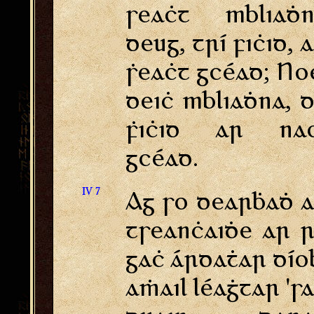
seaċt mbliaḋn
deug, trí fiċid, 
ṡeaċt gcéad; No
deiċ mbliaḋna, 
ḟiċid ar nao
gcéad.
IV 7
Ag so dearḃaḋ 
tseanċaiḋe ar 
gaċ árdaṫar dío
aṁail léaġtar 's