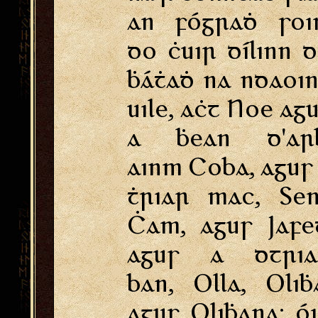
an fógraḋ soi
do ċuir dílinn 
ḃáṫaḋ na ndaoi
uile, aċt Noe ag
a ḃean d'arḃ
ainm Coba, agus
ṫriar mac, Se
Ċam, agus Jafe
agus a dtria
ban, Olla, Oliḃ
agus Oliḃana: ó