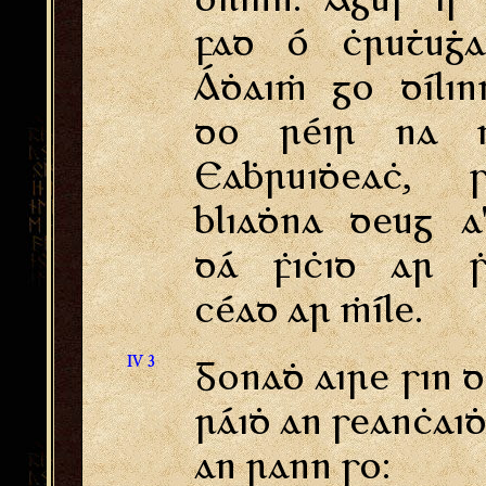
fad ó ċruṫuġa
Áḋaiṁ go dílin
do réir na n
Eaḃruiḋeaċ, s
bliaḋna deug a
dá ḟiċid ar ṡ
céad ar ṁíle.
IV 3
Gonaḋ aire sin 
ráiḋ an seanċai
an rann so: