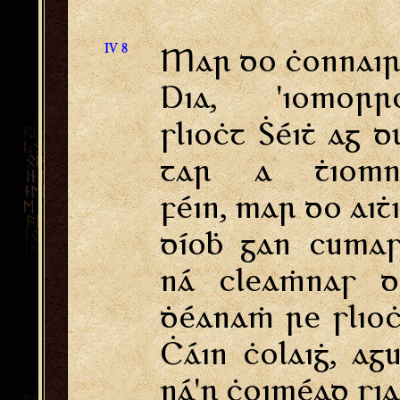
IV 8
Mar do ċonnai
Dia, 'iomorro
slioċt Ṡéiṫ ag d
tar a ṫiomn
féin, mar do aiṫ
díoḃ gan cuma
ná cleaṁnas d
ḋéanaṁ re slio
Ċáin ċolaiġ, ag
ná'r ċoiméad si