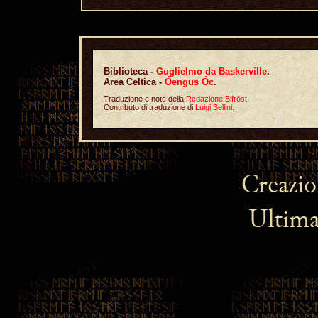
Biblioteca -
Guglielmo da Baskerville
.
Area Celtica -
Óengus Óc
.
Traduzione e note della
Redazione Bifröst
.
Contributo di traduzione di
Luigi Bellini.
Creazi
Ultima