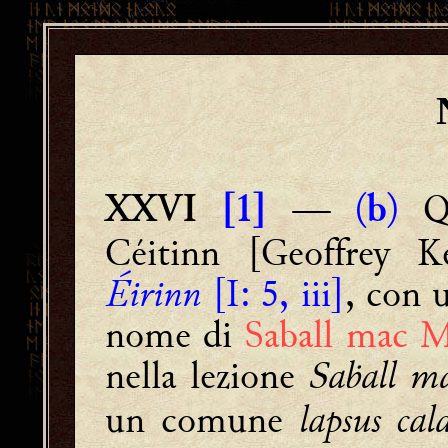
—
(
)
Qu
XXVI
[1]
b
Céitinn [Geoffrey 
Éirinn
[I: 5, iii]
, con 
nome di
Saball mac 
nella lezione
Saḃall m
un comune
lapsus ca