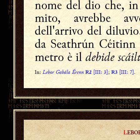
nome del dio che, in
mito, avrebbe av
dell'arrivo del diluvi
da Seathrún Céitinn
debide scáil
metro è il
Lebor Gabála Érenn
In:
[III: 3]
;
[III: 7]
.
R2
R3
L
EBO