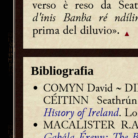
verso è reso da Seat
d'inis Banḃa ré ndíli
prima del diluvio».
Bibliografia
COMYN David ~ DINE
CÉITINN Seathrú
History of Ireland
. L
MACALISTER R.A. S
Gabála Érenn: The Bo