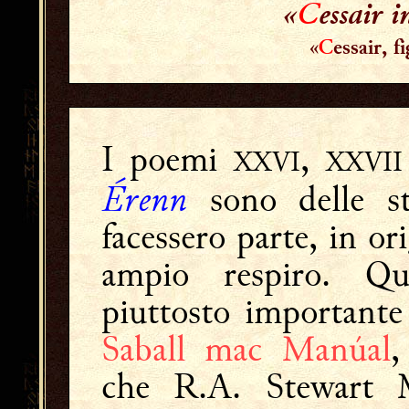
«
C
essair 
«
C
essair, f
I poemi
,
XXVI
XXVII
Érenn
sono delle str
facessero parte, in or
ampio respiro. Qu
piuttosto importante
Saball mac Manúal
,
che R.A. Stewart Ma