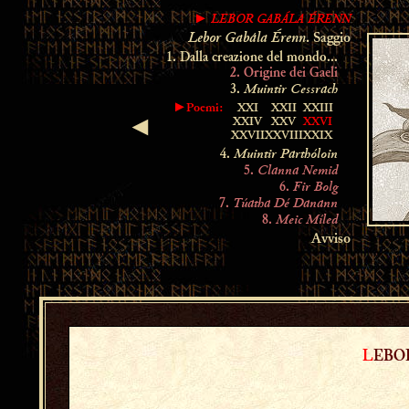
LEBOR GABÁLA ÉRENN
►
Lebor Gabála Érenn
. Saggio
1. Dalla creazione del mondo...
2. Origine dei Gaeli
Muintir Cessrach
3.
►Poemi:
XXI
XXII
XXIII
XXIV
XXV
XXVI
◄
XXVII
XXVIII
XXIX
Muintir Parthóloin
4.
Clanna Nemid
5.
Fir Bolg
6.
Túatha Dé Danann
7.
Meic Míled
8.
Avviso
L
EB