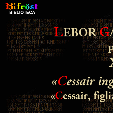
BIBLIOTECA
L
G
EBOR
«
C
essair i
«
C
essair, fig