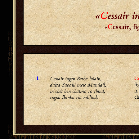
«
C
essair 
«
C
essair, f
Cessair ingen Betha búain,
Ce
1
dalta Sabaill meic Manúail,
fi
in chét ben chalma ro chind,
la
rogob Banba ría ndílind.
ch