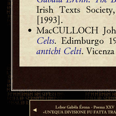
Irish Texts Societ
[1993].
MacCULLOCH Joh
Celts
. Edimburgo 
antichi Celti
. Vicenza
Lebor Gabála Érenn - Poema XXV
◄
«UN'EQUA DIVISIONE FU FATTA TRA