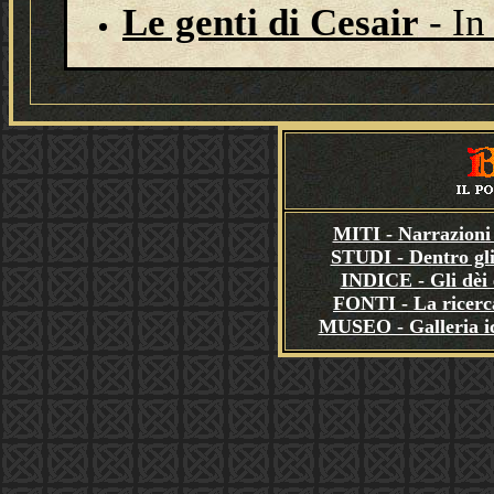
Le genti di Cesair
- In
MITI - Narrazioni 
STUDI - Dentro gli
INDICE - Gli dèi e
FONTI - La ricerca
MUSEO - Galleria i