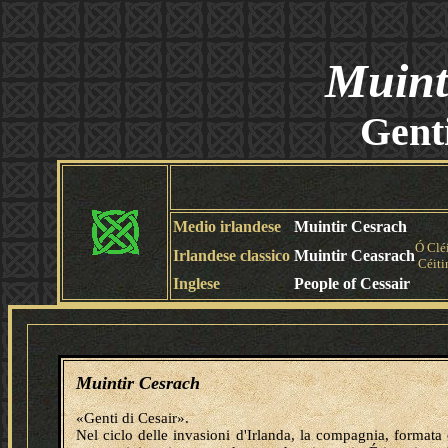
Muint
Genti
Medio irlandese
Muintir Cesrach
Ó Clé
Irlandese classico
Muintir Ceasrach
Céiti
Inglese
People of Cessair
Muintir Cesrach
«Genti di Cesair».
Nel ciclo delle invasioni d'Irlanda, la compagnia, formata