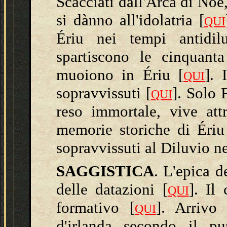
Scacciati dall'Arca di Nóe,
si dànno all'idolatria [
QUI
Ériu nei tempi antidil
spartiscono le cinquant
muoiono in Ériu [
]. 
QUI
sopravvissuti [
]. Solo 
QUI
reso immortale, vive att
memorie storiche di Ériu
sopravvissuti al Diluvio n
SAGGISTICA
. L'epica d
delle datazioni [
]. Il
QUI
formativo [
]. Arrivo 
QUI
d'irlanda secondo il pu