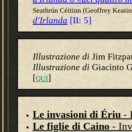
Seathrún Céitinn (Geoffrey Keatin
d'Irlanda
[II: 5]
Illustrazione
di
Jim Fitzpa
Illustrazione
di
Giacinto 
[
]
QUI
Le invasioni di Ériu
- 
Le figlie di Caino
- Inv