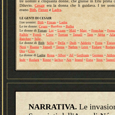
tre uomini e cinquanta donne, che giunse in Ériu prima 
Diluvio.
Cesair
era la donna che li guidava. I tre uomi
erano
Bith
,
Fintan
e
Ladra
.
LE GENTI DI CESAIR
I tre uomini:
Bith
~
Fintan
~
Ladra
.
Le tre donne
:
Cesair
~
Barrfinn
~
Balba
Le donne di
Fintan
:
Lot
~
Luam
~
Máil
~
Marr
~
Froechar
~
Fema
Faíble
~
Foroll
~
Cipir
~
Torrian
~
Tamall
~
Tam
~
Abba
~
All
Baichne
~
Sille
.
Le donne di
Bith
:
Sella
~
Della
~
Duib
~
Addeós
~
Fotra
~
Traig
Nera
~
Buana
~
Tamall
~
Tanna
~
Nathra
~
Leos
~
Fodarg
~
Rodar
Dos
~
Clos
.
Le donne di
Ladra
:
Bona
~
Albor
~
Aíl
~
Gothiam
~
German
~
Aithn
Inde
~
Rodarg
~
Rinne
~
Iachor
~
Ain
~
Irrand
~
Espa
~
Sinn
~
Samol
NARRATIVA.
Le invasion