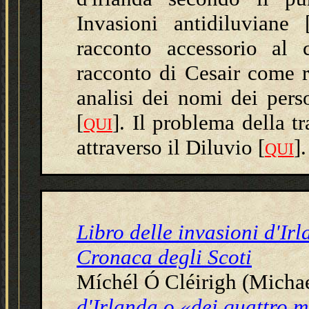
Invasioni antidiluviane 
racconto accessorio al c
racconto di Cesair come 
analisi dei nomi dei pers
[
]. Il problema della t
QUI
attraverso il Diluvio [
].
QUI
Libro delle invasioni d'Ir
Cronaca degli Scoti
Míchél Ó Cléirigh (Micha
d'Irlanda o «dei quattro m