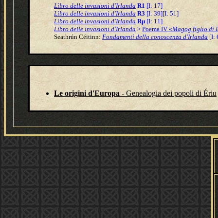
Libro delle invasioni d'Irlanda
R1
[I: 17]
Libro delle invasioni d'Irlanda
R3
[I: 39][I: 51]
Libro delle invasioni d'Irlanda
Rμ
[I: 11]
Libro delle invasioni d'Irlanda
>
Poema IV «
Magog figlio di I
S
eathrún Céitinn:
Fondamenti della conoscenza d'Irlanda
[I: 
Le origini d'Europa
- Genealogia dei popoli di Ériu