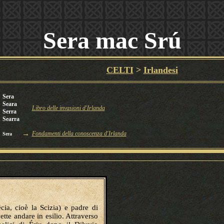
Sera mac Srú
CELTI
>
Irlandesi
Sera
Seara
Libro delle invasioni d'Irlanda
Serra
Searra
→
Fondamenti della conoscenza d'Irlanda
Sera
cia, cioè la Scizia) e padre di
ette andare in esilio. Attraverso