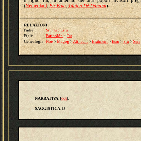
il figlio Tat, fu antenato dei altri popoli invasori pre
(
Nemediani
,
Fir Bolg
,
Túatha Dé Danann
).
RELAZIONI
Padre:
Srú mac Esrú
Figli:
Partholón
~
Tat
Genealogia:
Noè
>
Magog
>
Aithecht
>
Braiment
>
Esrú
>
Srú
>
Sera
NARRATIVA
[
].
.
QUI
SAGGISTICA
.
D