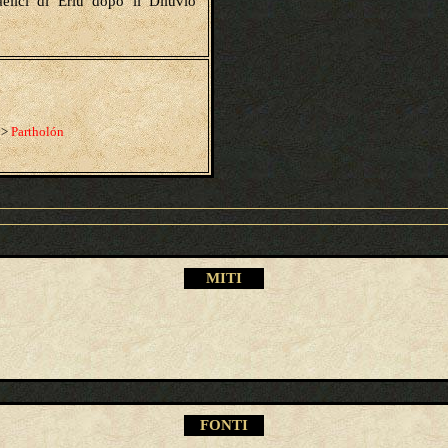
gaelici di Ériu dopo il Diluvio
>
Partholón
M
ITI
FONTI