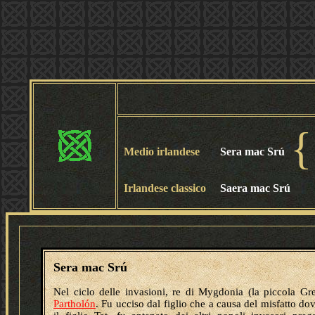
{
Medio irlandese
Sera mac Srú
Irlandese classico
Saera mac Srú
Sera mac Srú
Nel ciclo delle invasioni, re di Mygdonia (la piccola Gre
Partholón
. Fu ucciso dal figlio che a causa del misfatto dov