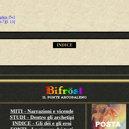
afet
»
[5c]
6-7][I: 13]
INDICE
MITI - Narrazioni e vicende
STUDI - Dentro gli archetipi
INDICE - Gli dèi e gli eroi