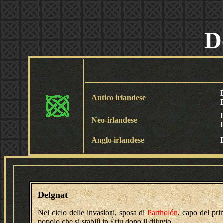
D
Antico irlandese
Neo-irlandese
Anglo-irlandese
Delgnat
Nel ciclo delle invasioni, sposa di
Partholón
, capo del pr
popolo che si stabilì in Ériu dopo il diluvio.