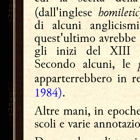
homiletic
(dall'inglese
di alcuni anglicis
quest'ultimo avrebbe l
gli inizi del XIII 
Secondo alcuni, le
apparterrebbero in r
1984)
.
Altre mani, in epoch
scoli e varie annotazio