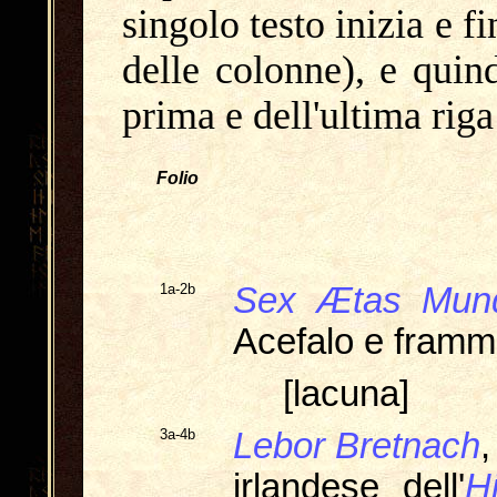
singolo testo inizia e fi
delle colonne), e quin
prima e dell'ultima riga
Folio
1a-2b
Sex Ætas Mun
Acefalo e framm
[lacuna]
3a-4b
Lebor Bretnach
,
irlandese dell'
H