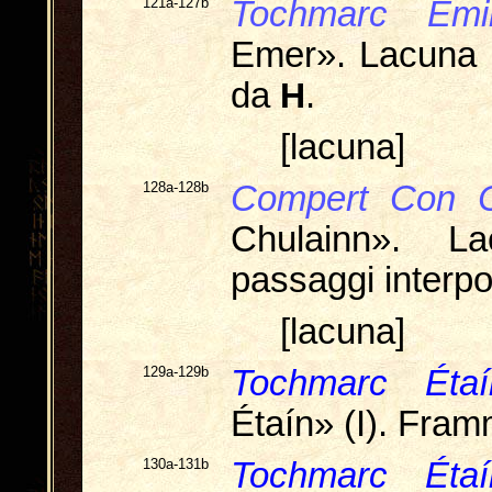
121a-127b
Tochmarc Emi
Emer». Lacuna m
da
H
.
[lacuna]
128a-128b
Compert Con C
Chulainn». La
passaggi interpo
[lacuna]
129a-129b
Tochmarc Étaí
Étaín» (I). Fram
130a-131b
Tochmarc Étaí