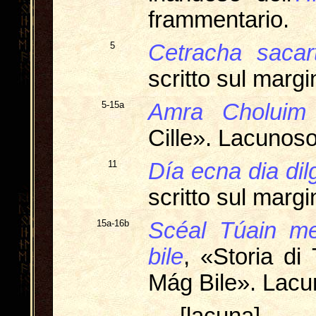
frammentario.
5
Cetracha sacar
scritto sul marg
5-15a
Amra Choluim 
Cille». Lacunoso
11
Día ecna dia di
scritto sul marg
15a-16b
Scéal Túain me
bile
, «Storia di
Mág Bile». Lacu