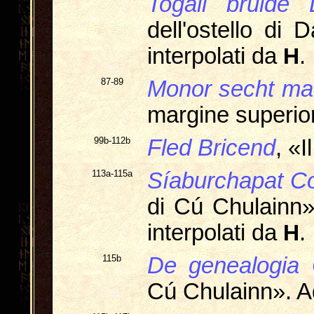
Togail bruide
dell'ostello di
interpolati da
H
.
87-89
Monor secht ma
margine superio
99b-112b
Fled Bricend
, «I
113a-115a
Síaburchapat C
di Cú Chulainn»
interpolati da
H
.
115b
De genealogia 
Cú Chulainn». A