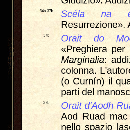
Giudizio». Addiz
34a-37b
Scéla na es
Resurrezione». 
37b
Orait do Moe
«Preghiera per 
Marginalia
: addi
colonna. L'autor
(o Curnín) il qu
parti del manoscri
37b
Orait d'Aodh Ru
Aod Ruad mac 
nello spazio las