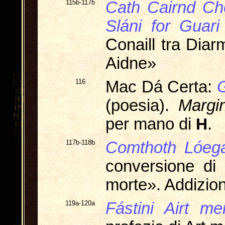
115b-117b
Cath Cairnd Cho
Sláni for Guari
Conaill tra Dia
Aidne»
116
Mac Dá Certa:
G
(poesia).
Margin
per mano di
H
.
117b-118b
Comthoth Lóega
conversione di 
morte». Addizio
119a-120a
Fástini Airt m