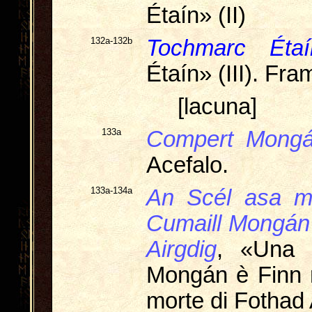
Étaín» (II)
132a-132b
Tochmarc Étaí
Étaín» (III). Fra
[lacuna]
133a
Compert Mong
Acefalo.
133a-134a
An Scél asa m
Cumaill Mongán o
Airgdig
, «Una 
Mongán è Finn m
morte di Fothad