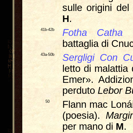
sulle origini de
H
.
41b-42b
Fotha Catha 
battaglia di Cnu
43a-50b
Sergligi Con C
letto di malattia
Emer». Addizi
perduto
Lebor B
50
Flann mac Loná
(poesia).
Margin
per mano di
M
.