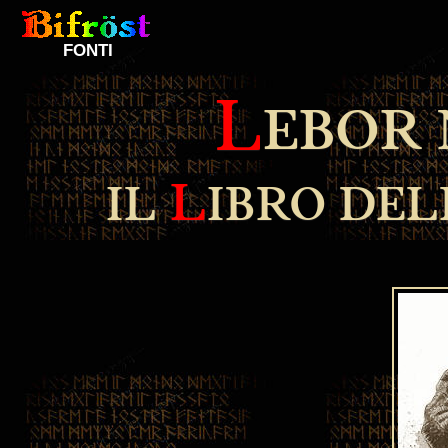
FONTI
L
EBOR 
L
IL
IBRO DE