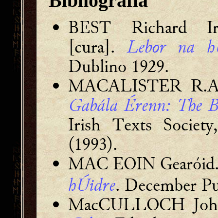
Bibliografia
BEST Richard I
[cura].
Lebor na h
Dublino 1929.
MACALISTER R.A. S
Gabála Érenn: The Bo
Irish Texts Societ
(1993).
MAC EOIN Gearóid
hÚidre
. December Pub
MacCULLOCH Joh