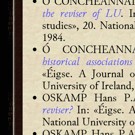
Ó CONCHEANNAIN
the reviser of LU
. I
studies», 20. Nationa
1984.
Ó CONCHEANN
historical associati
«Éigse. A Journal of
University of Ireland
OSKAMP Hans P
reviser?
In: «Éigse. A 
National University o
OSKAMP Hans P.