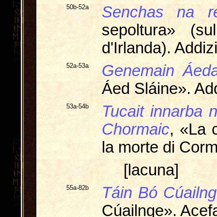
50b-52a
Senchas na re
sepoltura» (su
d'Irlanda). Addiz
52a-53a
Genemain Áeda
Áed Sláine». Ad
53a-54b
Tucait innarba
Chormaic
, «La 
la morte di Cor
[lacuna]
55a-82b
Táin Bó Cúailn
Cúailnge». Acefa