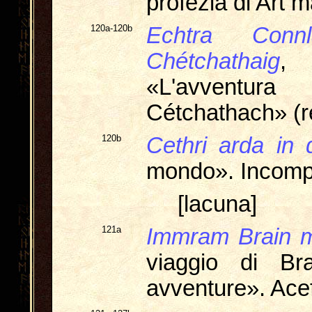
profezia di Art 
120a-120b
Echtra Con
Chétchathaig
,
«L'avventur
Cétchathach» (re
120b
Cethri arda in
mondo». Incomp
[lacuna]
121a
Immram Brain m
viaggio di B
avventure». Acef