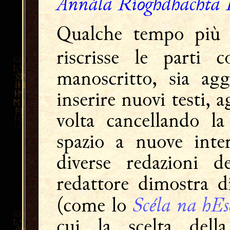
Annála Ríoghdhachta 
Qualche tempo più 
riscrisse le parti c
manoscritto, sia ag
inserire nuovi testi,
volta cancellando la
spazio a nuove inter
diverse redazioni de
redattore dimostra di
Scéla na hEs
(come lo
cui la scelta dell