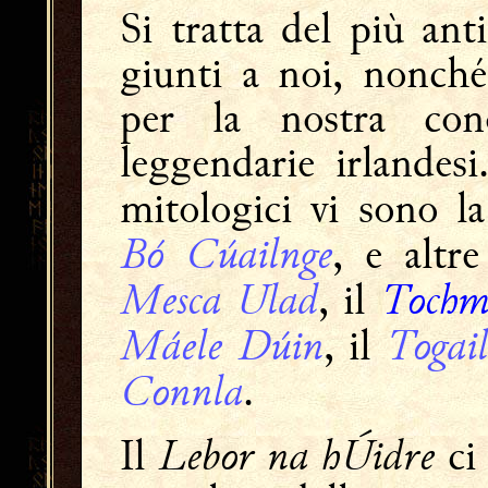
Si tratta del più ant
giunti a noi, nonché
per la nostra con
leggendarie irlandes
mitologici vi sono la
Bó Cúailnge
, e altr
Mesca Ulad
Tochm
, il
Máele Dúin
Togai
, il
Connla
.
Lebor na hÚidre
Il
ci 