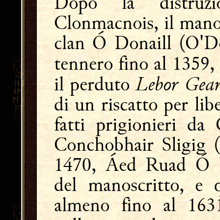
Dopo la distruz
Clonmacnois, il manos
clan Ó Donaill (O'Do
tennero fino al 1359,
Lebor Gear
il perduto
di un riscatto per li
fatti prigionieri d
Conchobhair Sligig (
1470, Áed Ruad Ó Do
del manoscritto, e 
almeno fino al 1631