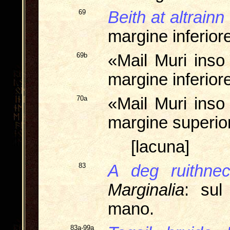
69
Beith at altrainn
margine inferior
69b
«Mail Muri ins
margine inferior
70a
«Mail Muri ins
margine superio
[lacuna]
83
A deg ruithne
Marginalia
: sul
mano.
83a-99a