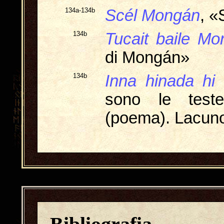
134a-134b
Scél Mongán
, «
134b
Tucait baile M
di Mongán»
134b
Inna hinada hi 
sono le teste
(poema). Lacun