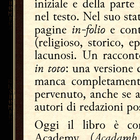
iniziale e della parte
nel testo. Nel suo st
in-folio
pagine
e cont
(religioso, storico, e
lacunosi. Un raccon
in toto
: una versione 
manca completamente
pervenuto, anche se a
autori di redazioni pos
Oggi il libro è con
Acadamh
Academy (