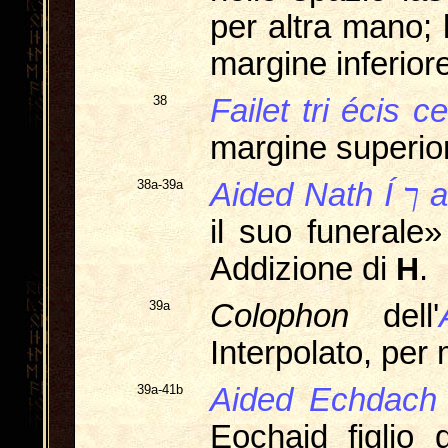
per altra mano; 
margine inferior
38
Failet tri écis ce
margine superio
38a-39a
Aided Nath Í
ך
a
il suo funerale»
Addizione di
H
.
39a
Colophon
dell'
Interpolato, per 
39a-41b
Aided Echdach
Eochaid figlio