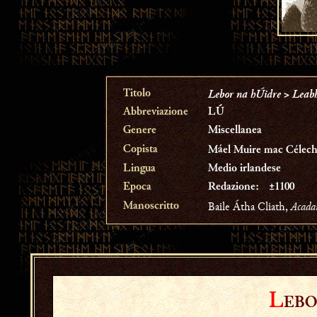
Lebor na hÚidre > Leab
Titolo
Abbreviazione
LÚ
Genere
Miscellanea
Copista
Máel Muire mac Célecha
Lingua
Medio irlandese
Epoca
Redazione:
±1100
Baile Átha Cliath,
Acada
Manoscritto
L
EBO