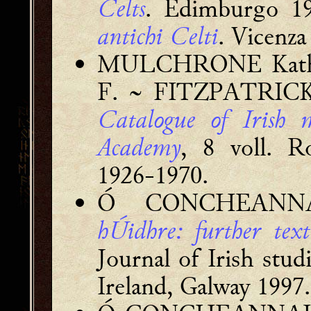
Celts
. Edimburgo 1
antichi Celti
. Vicenza
MULCHRONE Kathl
F. ~ FITZPATRICK
Catalogue of Irish m
Academy
, 8 voll. R
1926-1970.
Ó CONCHEANN
hÚidhre: further text
Journal of Irish stud
Ireland, Galway 1997.