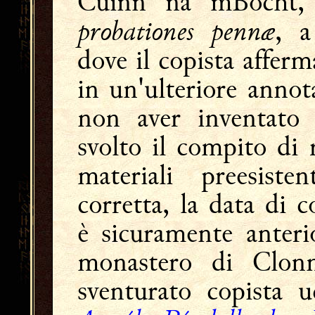
Cuinn na mBocht, b
probationes pennæ
, a
dove il copista affer
in un'ulteriore annota
non aver inventato 
svolto il compito di r
materiali preesisten
corretta, la data di 
è sicuramente anteri
monastero di Clonm
sventurato copista u