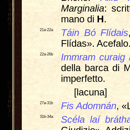
Marginalia
: scri
mano di
H
.
21a-22a
Táin Bó Flídais
Flídas». Acefalo
22a-26b
Immram curaig 
della barca di M
imperfetto.
[lacuna]
27a-31b
Fis Adomnán
, «
31b-34a
Scéla laí bráth