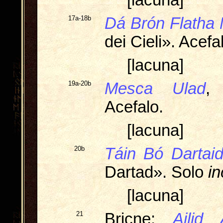
[lacuna]
17a-18b
Dá Brón Flatha
dei Cieli». Acefa
[lacuna]
19a-20b
Mesca Ulad
, 
Acefalo.
[lacuna]
20b
Táin Bó Dartai
Dartad». Solo
in
[lacuna]
21
Bricne:
Ailid 