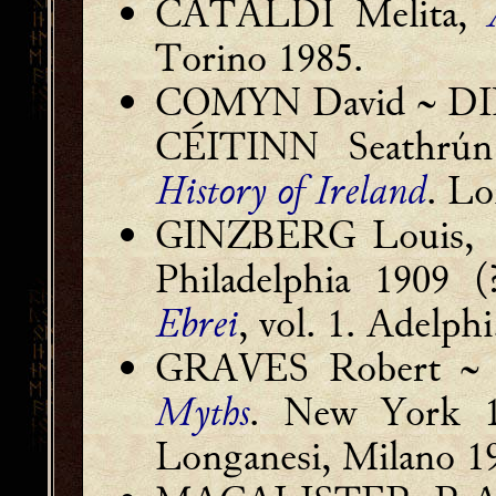
CATALDI Melita,
Torino 1985.
COMYN David ~ DINE
CÉITINN Seathrú
History of Ireland
. L
GINZBERG Louis,
Philadelphia 1909 
Ebrei
, vol. 1. Adelph
GRAVES Robert ~ 
Myths
. New York 
Longanesi, Milano 1