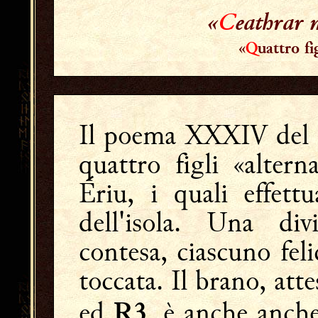
«
C
eathrar 
«
Q
uattro fi
Il poema XXXIV del
quattro figli «alterna
Ériu, i quali effett
dell'isola. Una div
contesa, ciascuno feli
toccata. Il brano, att
ed
, è anche anch
R3