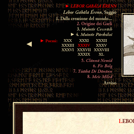
LEBOR GABÁLA ÉRENN
►
Lebor Gabála Érenn
. Saggio
1. Dalla creazione del mondo...
2. Origine dei Gaeli
Muintir Cessrach
3.
Muintir Parthóloi
► 4.
XXX
XXXI
XXXII
►
Poemi:
◄
XXXIII
XXXIV
XXXV
XXXVI
XXXVII
XXXVIII
XXXIX
XL
Clanna Nemid
5.
Fir Bolg
6.
Túatha Dé Danann
7.
Meic Míled
8.
Avviso
L
EB