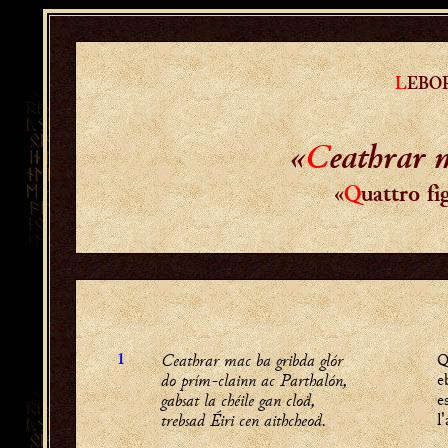
L
EBO
«
C
eathrar 
«
Q
uattro fi
Ceathrar mac ba gribda glór
Q
1
do prím-clainn ac Parthalón,
e
gabsat la chéile gan cloḋ,
e
trebsad Éiri cen aithcheoḋ.
l