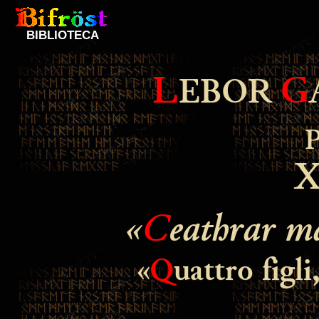
BIBLIOTECA
L
G
EBOR
X
«
C
eathrar m
«
Q
uattro figli