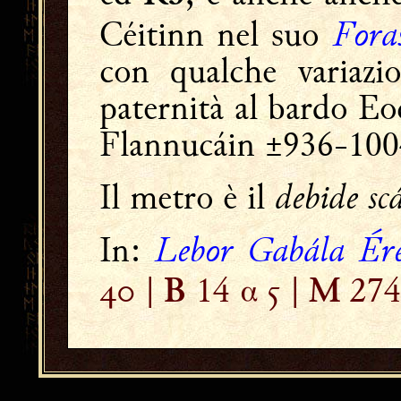
Fora
Céitinn nel suo
con qualche variazi
paternità al bardo E
Flannucáin ±936-100
debide scá
Il metro è il
Lebor Gabála Ér
In:
 |
14 α  |
274
B
M