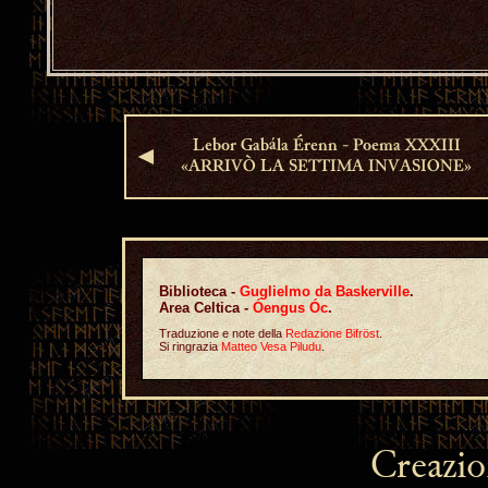
Lebor Gabála Érenn - Poema XXXIII
◄
«ARRIVÒ LA SETTIMA INVASIONE»
Biblioteca -
Guglielmo da Baskerville
.
Area Celtica -
Óengus Óc
.
Traduzione e note della
Redazione Bifröst
.
Si ringrazia
Matteo Vesa Piludu
.
Creazi