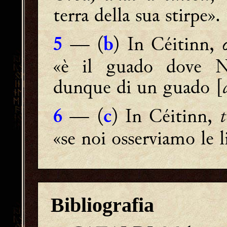
terra della sua stirpe».
— (
) In Céitinn,
5
b
«è il guado dove Ne
dunque di un guado [
— (
) In Céitinn,
6
c
«se noi osserviamo le 
Bibliografia