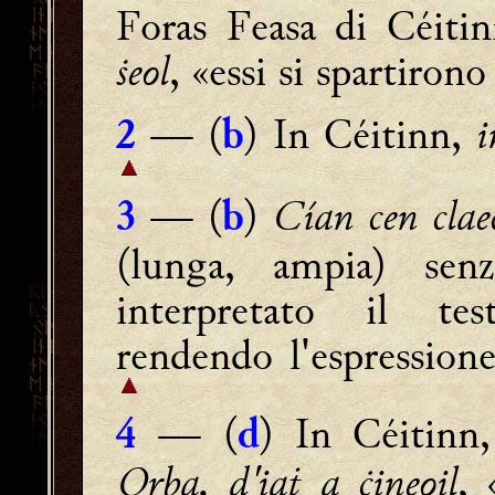
Foras Feasa di Céiti
ṡeol
, «essi si spartiron
—
(
) In Céitinn,
i
2
b
— (
)
Cían cen clae
3
b
(lunga, ampia) senz
interpretato il tes
rendendo l'espressione
— (
) In Céitinn,
4
d
Orba, d'iaṫ a ċineoil
, 