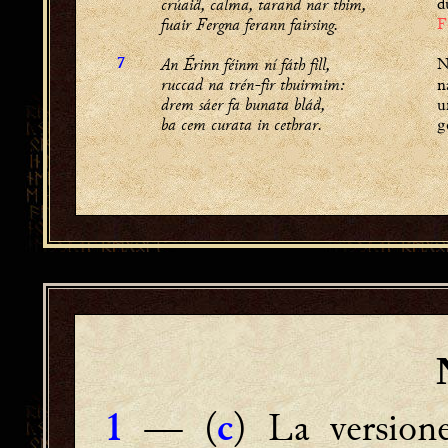
crúaiḋ, calma, tarand nar thim,
d
fuair Fergna ferann fairsing.
F
An Érinn féinm ní fáth fill,
N
7
ruccad na trén-fir thuirmim:
n
drem sáer fa bunata bláḋ,
u
ba cem curata in cethrar.
g
—
(
) La version
1
c