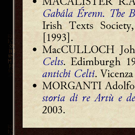
MACALISTER R.A. S
Gabála Érenn. The Bo
Irish Texts Societ
[1993].
MacCULLOCH Joh
Celts
. Edimburgh 1
antichi Celti
. Vicenza
MORGANTI Adolfo [
storia di re Artù e d
2003.