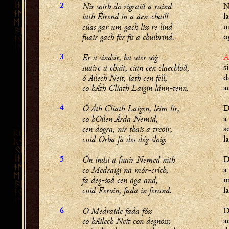
Nir soirb do rígraiḋ a raind
N
2
íath Éirend in a áen-chaill
l
cúas gar um gach liss re lind
u
fuair gach fer fis a chuibrind.
o
Er a sindsir, ba sáer sóġ
A
3
suairc a chuit, cían cen claechloḋ,
s
ó Ailech Neit, íath cen fell,
d
co hÁth Clíath Laigin lánn-tenn.
a
Ó Áth Clíath Laigen, léim lir,
D
4
co hOilen Árda Nemid,
a
cen dogra, nír thais a treóir,
s
cuid Orba fa des dég-ṡloiġ.
l
Ón indsi a ḟuair Nemed níth
D
5
co Medraiġi na mór-crích,
a
fa deg-ṡoḋ cen ága and,
m
cuid Feroin, fada in ferand.
l
O Medraiḋe fada fóss
D
6
co hAilech Neit con degnóss;
a