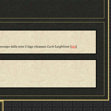
, erompe dalla terra il lago chiamato
Loch Laighlinne
[
].
QUI