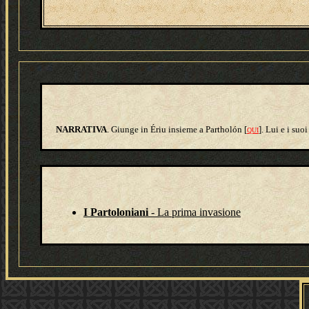
NARRATIVA
. Giunge in Ériu insieme a Partholón [
]. Lui e i suo
QUI
I Partoloniani
- La prima invasione