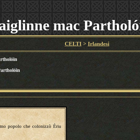
aiglinne mac Partholó
CELTI
>
Irlandesi
rtholóin
artholóin
imo popolo che colonizzò Ériu