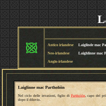
L
Antico irlandese
Laiglinde mac Pa
Neo-irlandese
Laighlinne mac P
Anglo-irlandese
Laiglinne mac Partholóin
Nel ciclo delle invasioni, figlio di
Partholón
, capo del pr
dopo il diluvio.