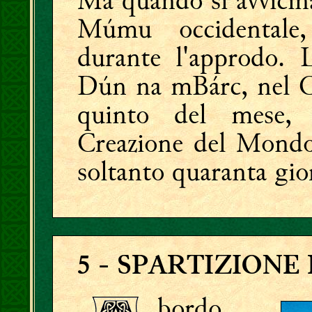
Ma quando si avvicina
Múmu occidentale
durante l'approdo. 
Dún na mBárc, nel Co
quinto del mese,
Creazione del Mondo
soltanto quaranta gior
5
- SPARTIZIONE
bordo