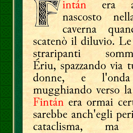
intán
era an
nascosto nel
caverna quan
scatenò il diluvio. L
straripanti somme
Ériu, spazzando via t
donne, e l'onda
mugghiando verso la 
Fintán
era ormai cer
sarebbe anch'egli per
cataclisma, ma