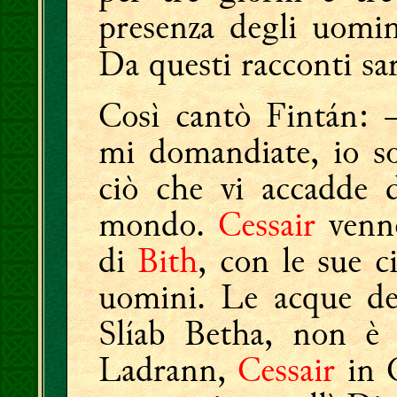
presenza degli uomin
Da questi racconti sa
Così cantò Fintán: 
mi domandiate, io so
ciò che vi accadde d
mondo.
Cessair
venne
di
Bith
, con le sue c
uomini. Le acque de
Slíab Betha, non è
Ladrann,
Cessair
in 