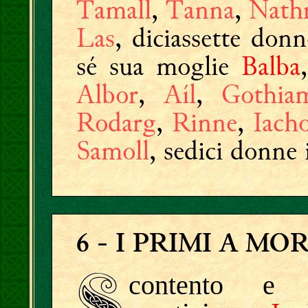
Tamall
,
Tanna
,
Nath
Las
, diciassette don
sé sua moglie
Balba
Albor
,
Aíl
,
Gothia
Rodarg
,
Rinne
,
Iach
Samoll
, sedici donne 
6
- I PRIMI A MO
contento e i