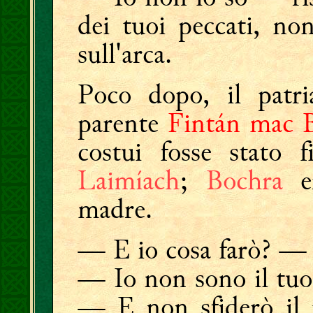
dei tuoi peccati, no
sull'arca.
Poco dopo, il patri
parente
Fintán mac 
costui fosse stato f
Laimíach
;
Bochra
er
madre.
— E io cosa farò? —
— Io non sono il tuo
— E non sfiderò il 