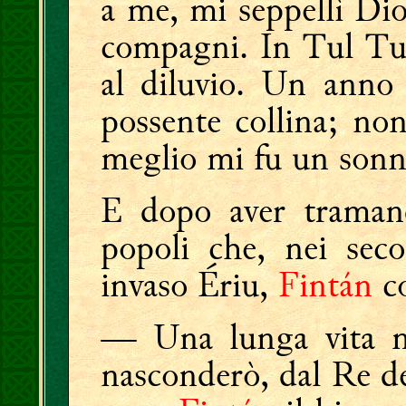
a me, mi seppellì Dio 
compagni. In Tul Tui
al diluvio. Un anno 
possente collina; no
meglio mi fu un sonno
E dopo aver tramand
popoli che, nei seco
invaso Ériu,
Fintán
co
— Una lunga vita mi
nasconderò, dal Re de