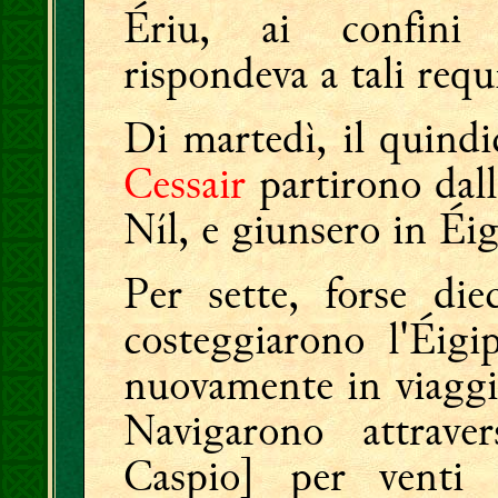
Ériu, ai confini
rispondeva a tali requi
Di martedì, il quindi
Cessair
partirono dal
Níl, e giunsero in Éig
Per sette, forse di
costeggiarono l'Éigip
nuovamente in viagg
Navigarono attrav
Caspio] per venti 