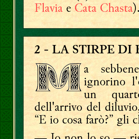
Flavia
e
Cata Chasta
)
2
- LA STIRPE DI
a sebben
ignorino l'
un quar
dell'arrivo del diluvio
“E io cosa farò?” gli c
— Io non lo so — r