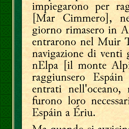
impiegarono per ra
[Mar Cimmero], nel
giorno rimasero in A
entrarono nel Muir 
navigazione di venti 
nElpa [il monte Alpi
raggiunsero Espáin
entrati nell'oceano,
furono loro necessar
Espáin a Ériu.