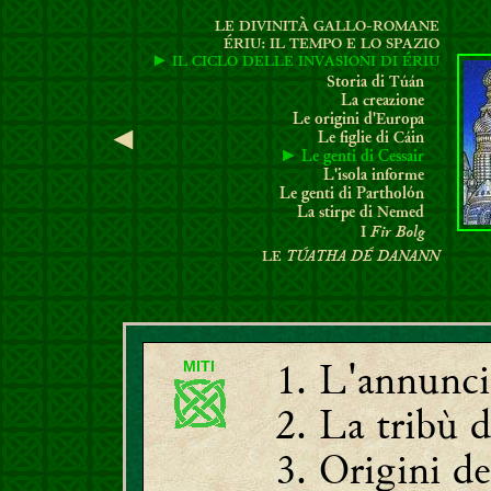
LE DIVINITÀ GALLO-ROMANE
ÉRIU: IL TEMPO E LO SPAZIO
►
I
L CICLO DELLE INVASIONI DI ÉRIU
S
toria di Túán
La creazione
Le origini d'Europa
◄
Le figlie di Cáin
► Le genti di Cessair
L'isola informe
Le genti di Partholón
La stirpe
di Nemed
Fir Bolg
I
TÚATHA DÉ DANANN
LE
L'annunci
MITI
La tribù d
Origini del