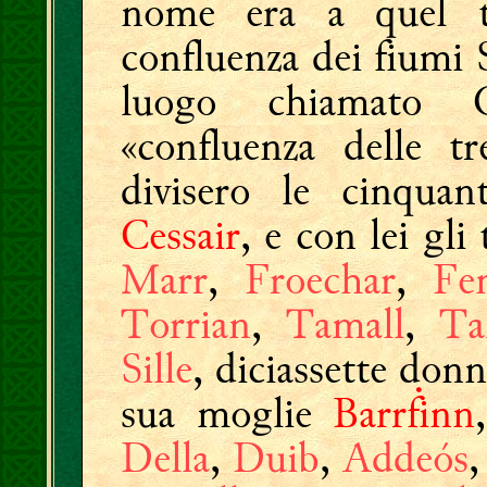
nome era a quel 
confluenza dei fiumi 
luogo chiamato 
«confluenza delle t
divisero le cinquan
Cessair
, e con lei gl
Marr
,
Froechar
,
Fe
Torrian
,
Tamall
,
T
Sille
, diciassette don
sua moglie
Barrḟinn
Della
,
Duib
,
Addeós