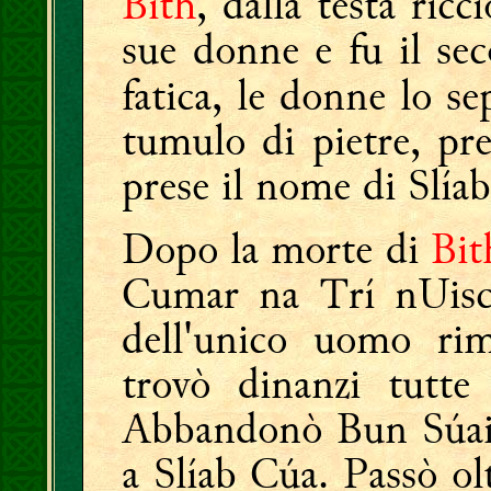
Bith
, dalla testa ricc
sue donne e fu il se
fatica, le donne lo s
tumulo di pietre, pr
prese il nome di Slía
Dopo la morte di
Bit
Cumar na Trí nUisce 
dell'unico uomo r
trovò dinanzi tutte
Abbandonò Bun Súain
a Slíab Cúa. Passò ol