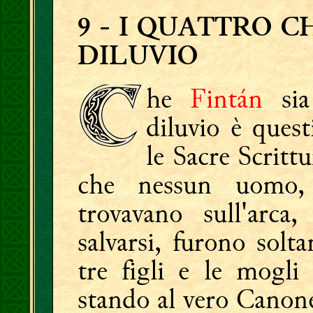
9
- I QUATTRO C
DILUVIO
he
Fintán
sia
diluvio è ques
le Sacre Scritt
che nessun uomo,
trovavano sull'arca
salvarsi, furono solt
tre figli e le mogli 
stando al vero Canone