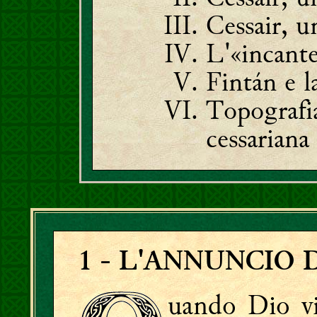
Cessair, 
L'«incant
Fintán e l
Topografia
cessariana
1
- L'ANNUNCIO 
uando Dio vi