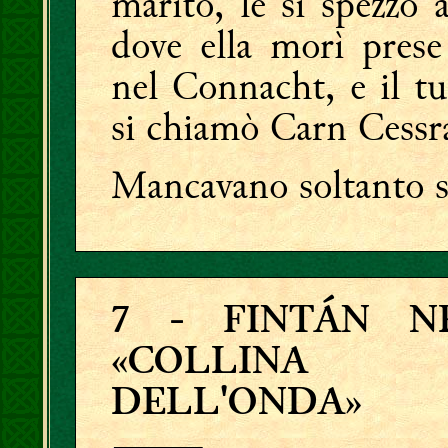
marito, le si spezzò 
dove ella morì pres
nel Connacht, e il tu
si chiamò Carn Cessr
Mancavano soltanto se
7
- FINTÁN N
«COLLINA
DELL'ONDA»