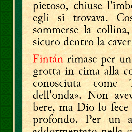
pietoso, chiuse l'imb
egli si trovava. C
sommerse la collina
sicuro dentro la caver
Fintán
rimase per un 
grotta in cima alla co
conosciuta come 
dell'onda». Non ave
bere, ma Dio lo fece
profondo. Per un 
addormentato nella su