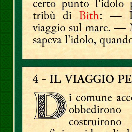
certo punto l'idolo 
tribù di
Bith
: — Im
viaggio sul mare. — 
sapeva l'idolo, quando
4
- IL VIAGGIO P
i comune acc
obbedirono 
costruirono