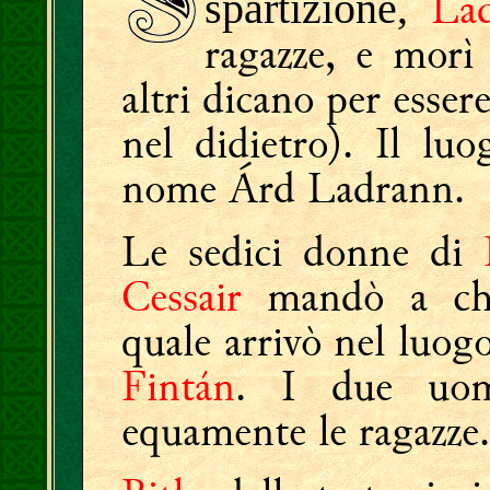
La
spartizione,
ragazze, e morì 
altri dicano per esse
nel didietro). Il lu
nome Árd Ladrann.
Le sedici donne di
Cessair
mandò a ch
quale arrivò nel luogo
Fintán
. I due uomi
equamente le ragazze.