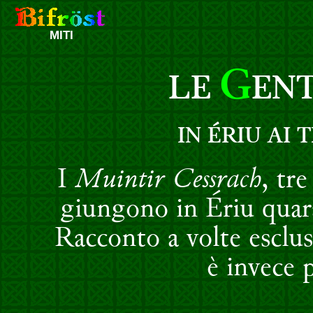
MITI
G
LE
ENT
IN ÉRIU AI 
I
Muintir Cessrach
, tr
giungono in Ériu quara
Racconto a volte esclus
è invece 