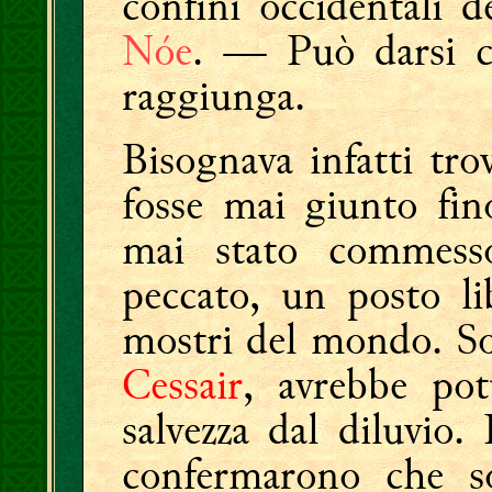
confini occidentali 
Nóe
. — Può darsi ch
raggiunga.
Bisognava infatti tr
fosse mai giunto fin
mai stato commesso
peccato, un posto lib
mostri del mondo. So
Cessair
, avrebbe pot
salvezza dal diluvio. 
confermarono che so