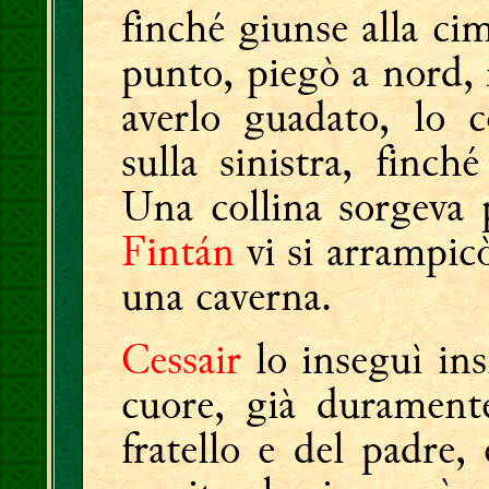
finché giunse alla c
punto, piegò a nord,
averlo guadato, lo c
sulla sinistra, finc
Una collina sorgeva 
Fintán
vi si arrampicò
una caverna.
Cessair
lo inseguì ins
cuore, già durament
fratello e del padre,