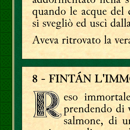
quando le acque del d
si svegliò ed uscì dall
Aveva ritrovato la ver
8
- FINTÁN L'IM
eso immortal
prendendo di v
salmone, di un