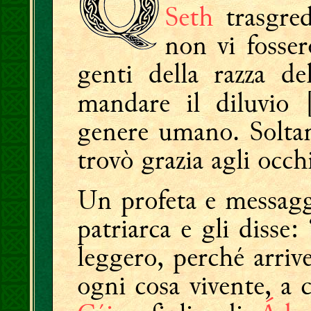
Seth
trasgred
non vi fosser
genti della razza d
mandare il diluvio 
genere umano.
Solt
trovò grazia agli occh
Un profeta e messagge
patriarca e gli disse:
leggero, perché arri
ogni cosa vivente, a 