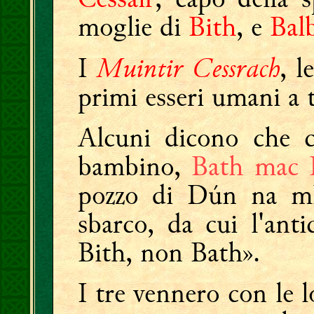
moglie di
Bith
, e
Bal
Muintir Cessrach
I
, l
primi esseri umani a t
Alcuni dicono che c
bambino,
Bath mac 
pozzo di Dún na mBá
sbarco, da cui l'ant
Bith, non Bath».
I tre vennero con le 