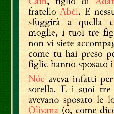
Cáin
, figlio di
Áda
fratello
Abél
. E nes
sfuggirà a quella c
moglie, i tuoi tre fig
non vi siete accompa
come tu hai preso pe
figlie hanno sposato i 
Nóe
aveva infatti p
sorella. E i suoi tre
avevano sposato le l
Olívana
(o, come dico