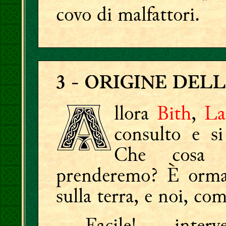
covo di malfattori.
3
- ORIGINE DELL
llora
Bith
,
La
consulto e si
Che cosa f
prenderemo? È ormai 
sulla terra, e noi, c
— Facile! — inter