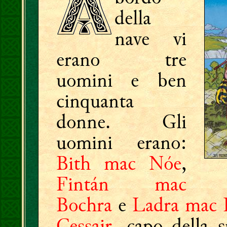
della
nave vi
erano tre
uomini e ben
cinquanta
donne. Gli
uomini erano:
Bith mac Nóe
,
Fintán mac
Bochra
e
Ladra mac 
Cessair
, capo della 