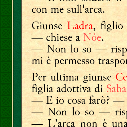
con me sull'arca.
Giunse
Ladra
, figli
— chiese a
Nóe
.
— Non lo so — rispo
mi è permesso trasport
Per ultima giunse
Ce
figlia adottiva di
Saba
— E io cosa farò? — 
— Non lo so — risp
— L'arca non è una 