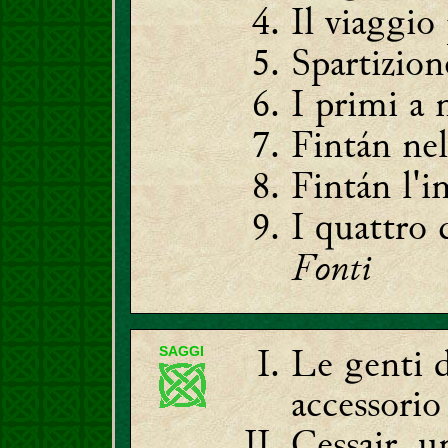
Il viaggio
Spartizion
I primi a 
Fintán nel
Fintán l'
I quattro 
Fonti
Le genti d
SAGGI
accessorio
Cessair,
u