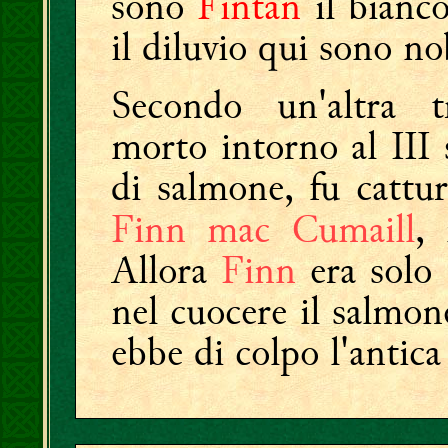
sono
Fintán
il bianco
il diluvio qui sono no
Secondo un'altra t
morto intorno al III 
di salmone, fu cattu
Finn mac Cumaill
,
Allora
Finn
era solo
nel cuocere il salmone
ebbe di colpo l'antica