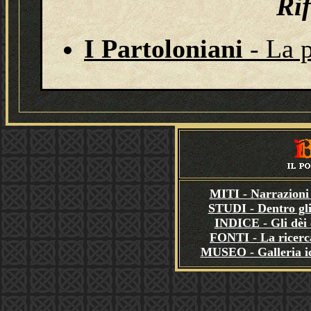
Ri
I Partoloniani
- La 
MITI - Narrazioni 
STUDI - Dentro gli
INDICE - Gli dèi e
FONTI - La ricerca
MUSEO - Galleria i