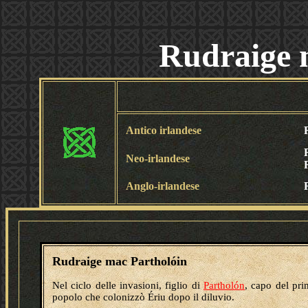
Rudraige 
Antico irlandese
Neo-irlandese
Anglo-irlandese
Rudraige mac Partholóin
Nel ciclo delle invasioni, figlio di
Partholón
, capo del pr
popolo che colonizzò Ériu dopo il diluvio.