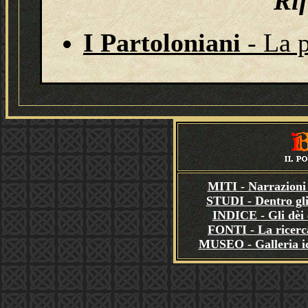
Ri
I Partoloniani
- La 
MITI - Narrazioni 
STUDI - Dentro gli
INDICE - Gli dèi e
FONTI - La ricerca
MUSEO - Galleria i