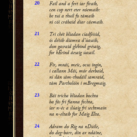
Fail and a ḟert íar fíraib,
20
cen cop nert eter nóemaib:
be tui a thuil fo támaib
ni cói crábaid diar cáemaib.
Tri chét bliadan cíadfeisid,
21
ós déisib diamra d'úasaib,
don gasraid glébind grésaig,
for hÉrind áesaig úasail.
Fir, mnái, meic, ocus ingin,
22
i callann Mái, mór derbaid,
ní slán sám-thodáil samraid,
tám Partholóin i mBregmaig.
Bái tricha bliadan bochta
23
ba fás fri fíanna fechta,
íar n-éc a slúaig fri sechtmain
na n-eltaib for Maig Elta.
Adram do Ríg na nDúile,
24
do deg-barr, din ar ndáine,