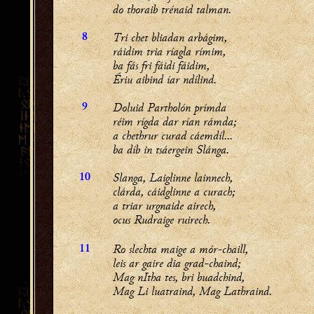
do thoraib trénaid talman.
Tri chet bliadan arbágim,
8
ráidim tria ríagla rímim,
ba fás fri fáidi fáidim,
Ériu aibind íar ndílind.
Doluid Partholón prímda
9
réim rígda dar rían rámda;
a chethrur curad cáemdíl...
ba díb in tsáergein Slánga.
Slanga, Laiglinne lainnech,
10
clárda, cáidglinne a curach;
a triar urgnaide airech,
ocus Rudraige ruirech.
Ro slechta maige a mór-chaill,
11
leis ar gaire dia grad-chaind;
Mag nItha tes, bri buadchind,
Mag Li luatraind, Mag Lathraind.