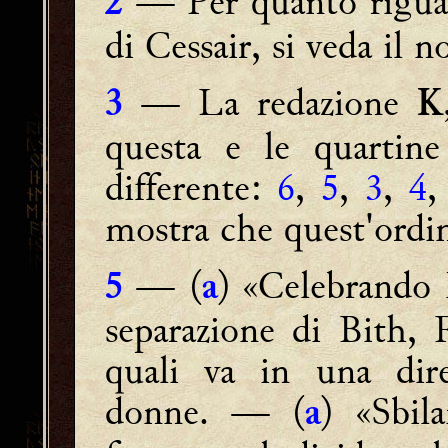
— Per quanto riguard
2
di Cessair, si veda il 
— La redazione
3
K
questa e le quartin
differente:
6
,
5
,
3
,
4
mostra che quest'ordin
— (
) «Celebrando l
5
a
separazione di Bith,
quali va in una dir
donne. — (
) «Sbila
a