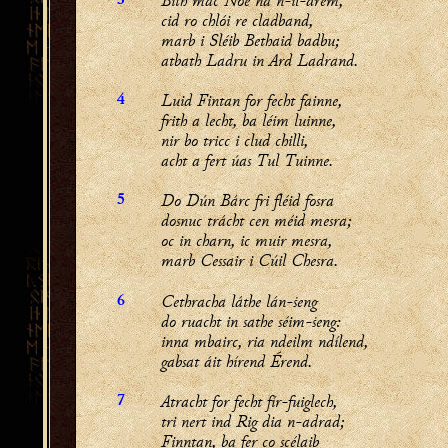
Bith mac Nóe na n-il-drem,
3
cid ro chlói re cladband,
marb i Sléib Bethaid badbu;
atbath Ladru in Ard Ladrand.
Luid Fintan for fecht fainne,
4
frith a lecht, ba léim luinne,
nir bo tricc i clud chilli,
acht a fert úas Tul Tuinne.
Do Dún Bárc fri fléid fosra
5
dosnuc trácht cen méid mesra;
oc in charn, ic muir mesra,
marb Cessair i Cúil Chesra.
Cethracha láthe lán-ṡeng
6
do ruacht in sathe séim-ṡeng:
inna mbairc, ria ndeilm ndílend,
gabsat áit hírend Érend.
Atracht for fecht fír-fuiglech,
7
tri nert ind Rig dia n-adrad;
Finntan, ba fer co scélaib