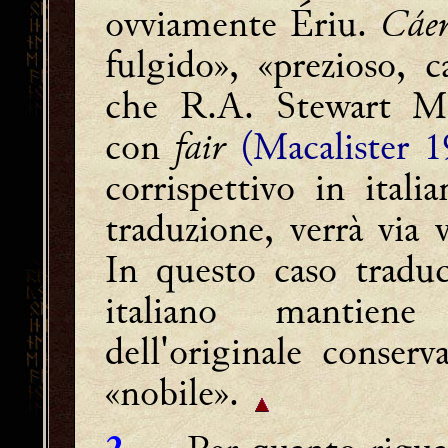
ovviamente Ériu.
Cá
fulgido», «prezioso, 
che R.A. Stewart Mac
con
fair
(Macalister 1
corrispettivo in ital
traduzione, verrà via 
In questo caso tradu
italiano mantiene
dell'originale conserv
«nobile».