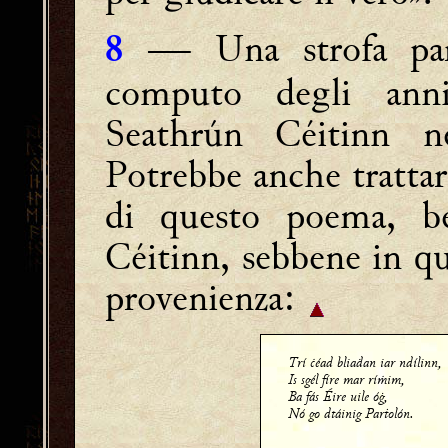
― Una strofa paral
8
computo degli anni
Seathrún Céitinn 
Potrebbe anche trattar
di questo poema, be
Céitinn, sebbene in qu
provenienza:
Trí ċéad bliaḋan iar ndílinn,
Is sgél fíre mar ríṁim,
Ba fás Éire uile óġ,
Nó go dtáinig Parṫolón.