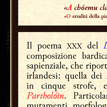
«
A
chóemu cl
«
O
eruditi della p
Il poema
del
XXX
composizione bardi
sapienziale, che ripor
irlandesi: quella dei
in cinque strofe, 
Partholóin
. Particol
mutamenti morfologic