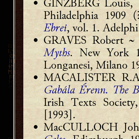
GINZBERG Louis,
Philadelphia 1909 
Ebrei
, vol. 1. Adelph
GRAVES Robert ~ 
Myths
. New York 
Longanesi, Milano 1
MACALISTER R.A. S
Gabála Érenn. The Bo
Irish Texts Societ
[1993].
MacCULLOCH Joh