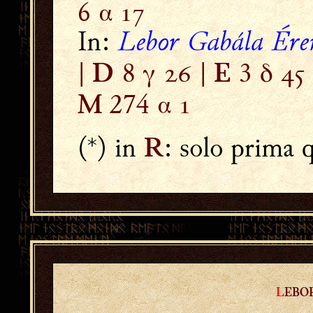
6 α

Lebor Gabála Ére
In:
|
8 γ  |
3 δ 
D
E
274 α 
M
(*) in
: solo prima 
R
L
EBO