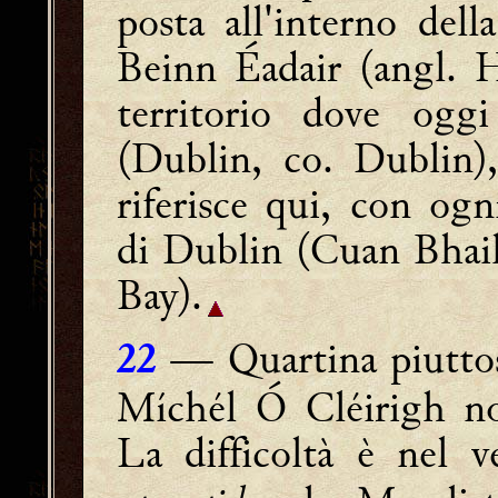
posta all'interno del
Beinn Éadair (angl. 
territorio dove ogg
(Dublin, co. Dublin),
riferisce qui, con ogni
di Dublin (Cuan Bhail
Bay).
— Quartina piuttost
22
Míchél Ó Cléirigh n
La difficoltà è nel 