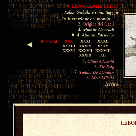
LEBOR GABÁLA ÉRENN
►
Lebor Gabála Érenn
. Saggio
1. Dalla creazione del mondo...
2. Origine dei Gaeli
Muintir Cessrach
3.
Muintir Parthóloi
► 4.
XXX
XXXI
XXXII
►
Poemi:
◄
XXXIII
XXXIV
XXXV
XXXVI
XXXVII
XXXVIII
XXXIX
XL
Clanna Nemid
5.
Fir Bolg
6.
Túatha Dé Danann
7.
Meic Míledd
8.
Avviso
L
EB