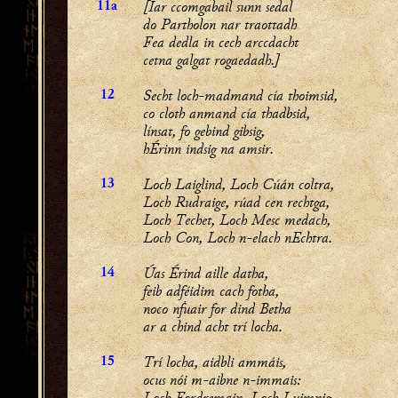
[Iar ccomgabail sunn sedal
11a
do Partholon nar traottadh
Fea dedla in cech arccdacht
cetna galgat rogaedadh.]
Secht loch-madmand cía thoimsid,
12
co cloth anmand cía thadbsid,
línsat, fo gebind gibsig,
hÉrinn indsig na amsir.
Loch Laiglind, Loch Cúán coltra,
13
Loch Rudraige, rúad cen rechtga,
Loch Techet, Loch Mesc medach,
Loch Con, Loch n-elach nEchtra.
Úas Érind aille datha,
14
feib adféidim cach fotha,
noco nḟuair for dind Betha
ar a chind acht trí locha.
Trí locha, aidbli ammáis,
15
ocus nói m-aibne n-immais:
Loch Fordremain, Loch Luimnig,