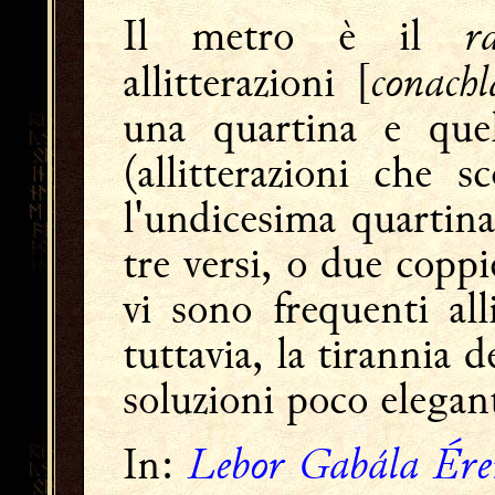
r
Il metro è il
conach
allitterazioni [
una quartina e quell
(allitterazioni che
l'undicesima quartin
tre versi, o due coppi
vi sono frequenti all
tuttavia, la tirannia d
soluzioni poco elegant
Lebor Gabála Ér
In: