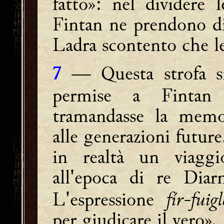
fatto»: nel dividere
Fintan ne prendono dic
Ladra scontento che le
— Questa strofa si 
7
permise a Fintan d
tramandasse la memor
alle generazioni future.
in realtà un viaggi
all'epoca di re Dia
L'espressione
fír-fuig
per giudicare il vero»
.