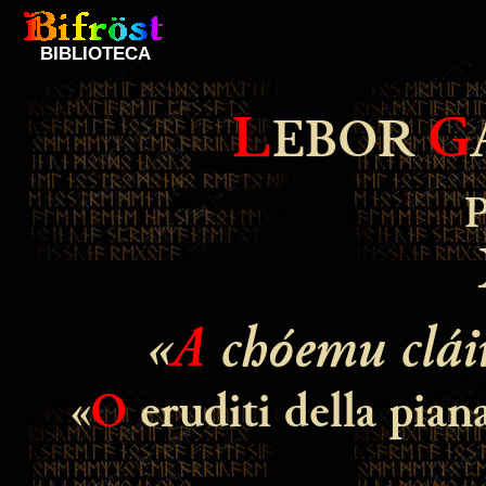
BIBLIOTECA
L
G
EBOR
«
A
chóemu clá
«
O
eruditi della pian