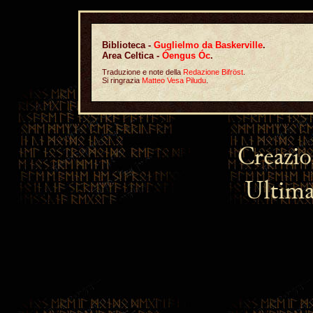
Biblioteca -
Guglielmo da Baskerville
.
Area Celtica -
Óengus Óc
.
Traduzione e note della
Redazione Bifröst
.
Si ringrazia
Matteo Vesa Piludu
.
Creazi
Ultima