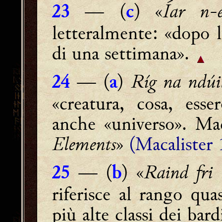
— (
) «
Íar n-é
23
c
letteralmente: «dopo l
di una settimana».
— (
)
Ríg na ndúi
24
a
«creatura, cosa, esse
anche «universo». Mac
Elements
»
(Macalister 
— (
) «
Raind fri 
25
b
riferisce al rango qua
più alte classi dei bar