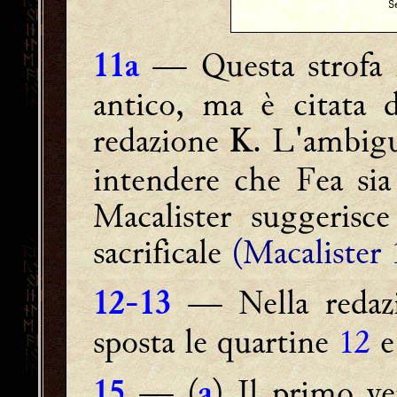
S
— Questa strofa 
11a
antico, ma è citata 
redazione
. L'ambigu
K
intendere che Fea sia
Macalister suggerisce
sacrificale
(Macalister 
— Nella reda
12-13
sposta le quartine
12
— (
) Il primo ve
15
a