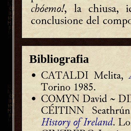
chóemo!
, la chiusa, i
conclusione del comp
Bibliografia
CATALDI Melita,
Torino 1985.
COMYN David ~ DINE
CÉITINN Seathrú
History of Ireland
. L