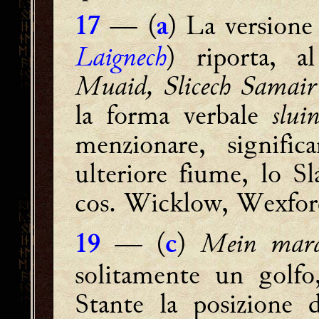
— (
) La version
17
a
Laignech
) riporta, a
Muaid, Slicech Samair
la forma verbale
slu
menzionare, signifi
ulteriore fiume, lo S
cos. Wicklow, Wexfor
— (
)
Mein mar
19
c
solitamente un golfo
Stante la posizione 