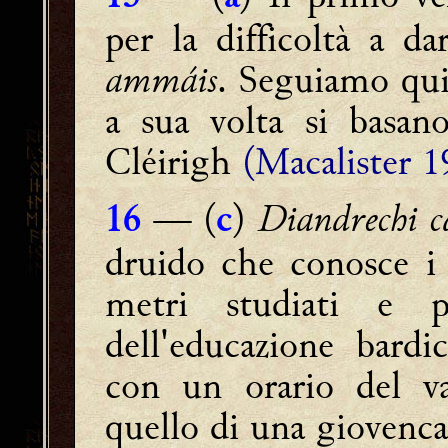
per la difficoltà a da
ammáis
. Seguiamo qui 
a sua volta si basan
Cléirigh
(Macalister 1
— (
)
Diandrechi c
16
c
druido che conosce 
metri studiati e p
dell'educazione bardi
con un orario del 
quello di una giovenca