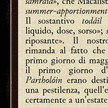
samraid
», che Macalist
summer-apportionment 
Il sostantivo
todáil
v
liquido, dose, sorso»;
riposante». Il nost
rimanda al fatto ch
primo giorno di maggi
il primo giorno d
Partholóin
erano desti
una pestilenza, quell'
certamente a un'estate 