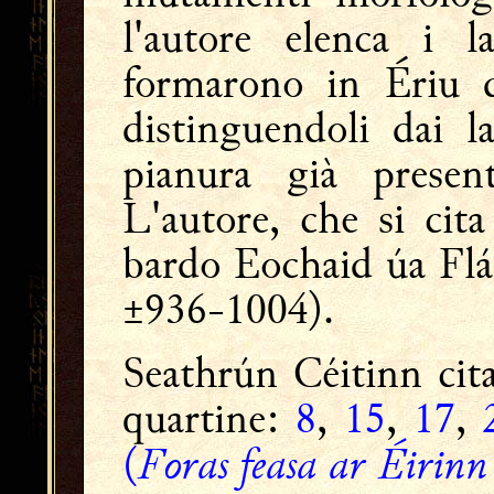
l'autore elenca i 
formarono in Ériu 
distinguendoli dai l
pianura già presen
L'autore, che si cita
bardo Eochaid úa Flá
±936-1004).
Seathrún Céitinn cita
quartine:
8
,
15
,
17
,
Foras feasa ar Éirinn
(