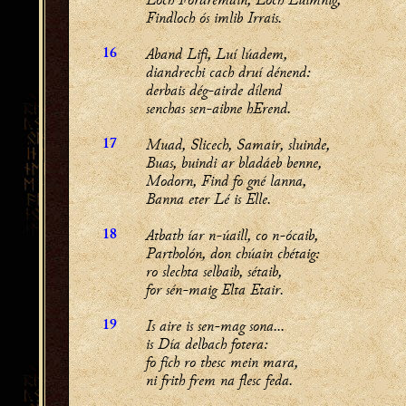
Findloch ós imlib Irrais.
Aband Lifi, Luí lúadem,
16
diandrechi cach druí dénend:
derbais dég-airde dílend
senchas sen-aibne hErend.
Muad, Slicech, Samair, sluinde,
17
Buas, buindi ar bladáeb benne,
Modorn, Find fo gné lanna,
Banna eter Lé is Elle.
Atbath íar n-úaill, co n-ócaib,
18
Partholón, don chúain chétaig:
ro slechta selbaib, sétaib,
for sén-maig Elta Etair.
Is aire is sen-mag sona...
19
is Día delbach fotera:
fo fích ro thesc mein mara,
ni frith frem na flesc feda.