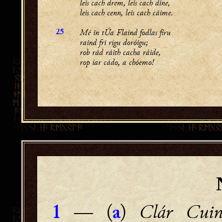
leis cach drem, leis cach dine,
leis cach cenn, leis cach cáime.
Mé in tÚa Flaind fodlas fíru
25
raind fri rígu doróigu;
rob rád ráith cacha ráide,
rop íar cádo, a chóemo!
—
(
)
Clár Cui
1
a