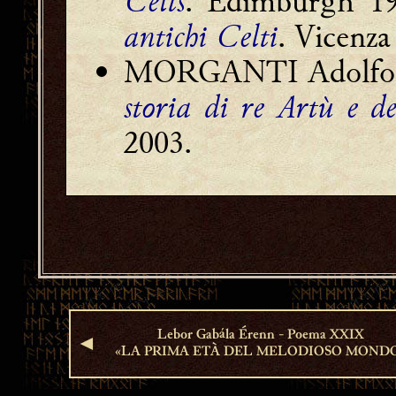
Celts
. Edimburgh 1
antichi Celti
. Vicenza
MORGANTI Adolfo [
storia di re Artù e d
2003.
Lebor Gabála Érenn - Poema XXIX
◄
«LA PRIMA ETÀ DEL MELODIOSO MOND