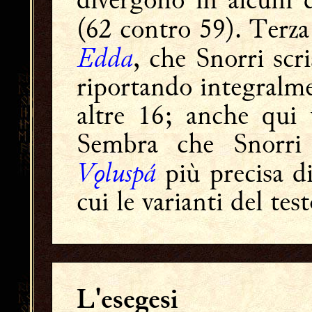
(62 contro 59). Terza
Edda
, che Snorri scr
riportando integralme
altre 16; anche qui v
Sembra che Snorri 
Vǫluspá
più precisa d
cui le varianti del tes
L'esegesi