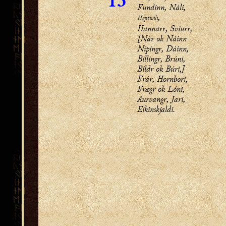
13
Fundinn, Náli,
,
Heptivili
Hannarr, Svíurr,
[Nár ok Náinn
Nípingr, Dáinn,
Billingr, Brúni,
Bíldr ok Búri,]
Frár, Hornbori,
Frægr ok Lóni,
Aurvangr, Jari,
Eikinskjaldi.