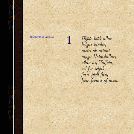
Hljóðs biðk allar
Richiesta di ascolto
1
helgar kindir,
meiri ok minni
mǫgu Heimdallar;
vildu at, Valfǫðr,
vel fyr teljak
forn spjǫll fira,
þaus fremst of man.