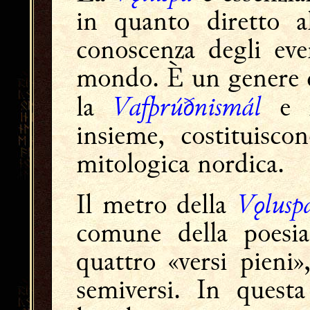
in quanto diretto al
conoscenza degli eve
mondo. È un genere co
Vafþrúðnismál
la
e 
insieme, costituisco
mitologica nordica.
Vǫlusp
Il metro della
comune della poesi
quattro «versi pieni»
semiversi. In questa