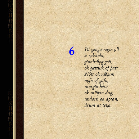
Þá gengu regin ǫll
6
á rǫkstóla,
ginnheilǫg goð,
ok gættusk of þat:
Nótt ok niðjum
nǫfn of gáfu,
morgin hétu
ok miðjan dag,
undorn ok aptan,
árum at telja.