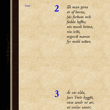
Ek man jǫtna
Ymir
2
ár of borna,
þás forðum mik
fædda hǫfðu;
níu mank heima,
níu íviði,
mjǫtvið mæran
fyr mold neðan.
Ár vas alda,
3
þars Ymir byggði,
vasa sandr né sær,
né svalar unnir;