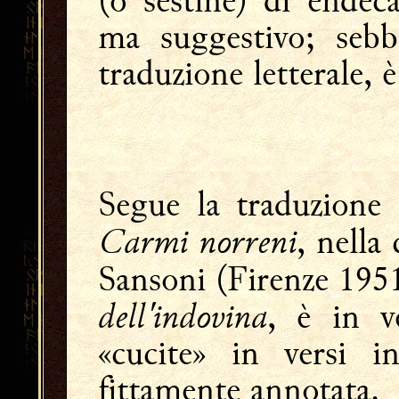
(o sestine) di endeca
ma suggestivo; sebb
traduzione letterale, 
Segue la traduzione 
Carmi norreni
, nella
Sansoni (Firenze 1951
dell'indovina
, è in v
«cucite» in versi i
fittamente annotata.