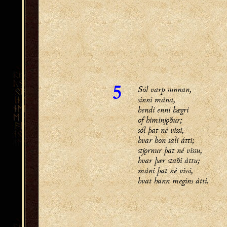
Sól varp sunnan,
5
sinni mána,
hendi enni hægri
of himinjǫður;
sól þat né vissi,
hvar hon sali átti;
stjǫrnur þat né vissu,
hvar þær staði áttu;
máni þat né vissi,
hvat hann megins átti.