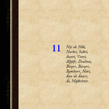
Nýi ok Níði,
11
Norðri, Suðri,
Austri, Vestri,
Alþjófr, Dvalinn,
Bívǫrr, Bávǫrr,
Bǫmburr, Nóri,
Ánn ok Ánarr,
Ái, Mjǫðvitnir.