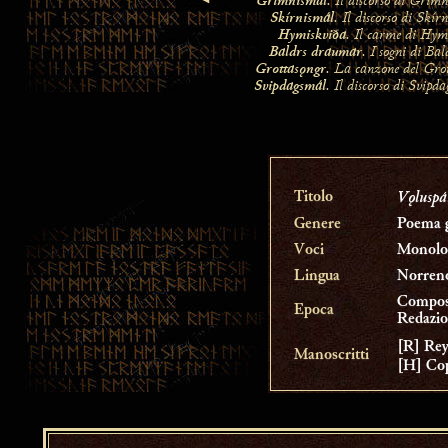
Grímnismál
. Il discorso di Grímn
Skírnismál
. Il discorso di Skírn
Hymiskviða
. Il carme di Hym
Baldrs draumar
. I sogni di Bal
Grottasǫngr
. La canzone del Grot
Svipdagsmál
. Il discorso di Svipda
Vǫluspá
Titolo
Genere
Poema g
Voci
Monolo
Lingua
Norren
Compos
Epoca
Redazio
[R] Rey
Manoscritti
[H] Cop