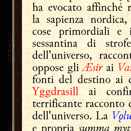
ha evocato affinché r
la sapienza nordica,
cose primordiali e
sessantina di stro
dell'universo, racco
Æsir
Va
oppose gli
ai
fonti del destino ai d
Yggdrasill
ai confin
terrificante racconto 
Vǫlu
dell'universo. La
summa myth
e propria