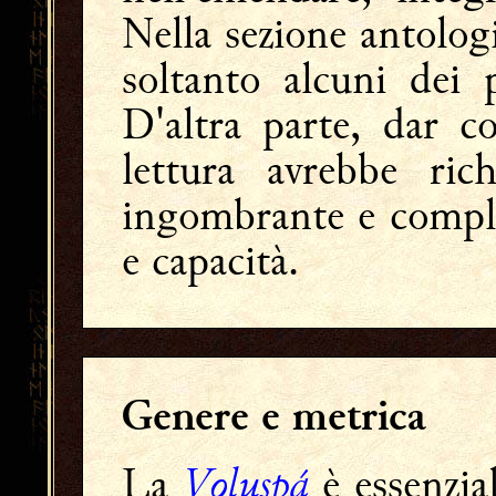
Nella sezione antolog
soltanto alcuni dei p
D'altra parte, dar c
lettura avrebbe ric
ingombrante e complic
e capacità.
Genere e metrica
Vǫluspá
La
è essenzi