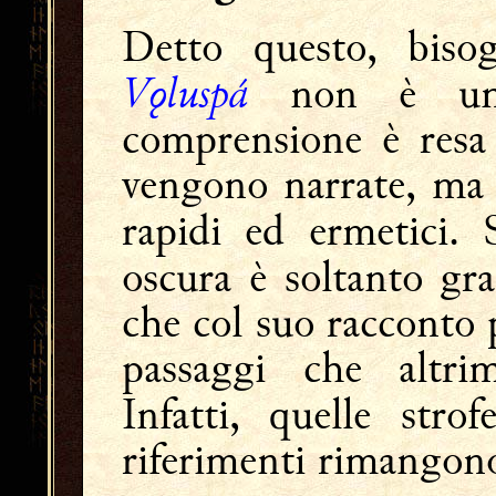
Detto questo, biso
Vǫluspá
non è un t
comprensione è resa 
vengono narrate, ma 
rapidi ed ermetici.
oscura è soltanto gra
che col suo racconto p
passaggi che altrim
Infatti, quelle stro
riferimenti rimangon