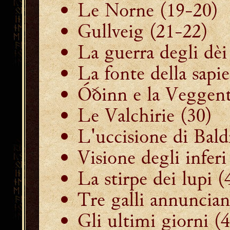
Le Norne
(19-20)
Gullveig
(21-22)
La guerra degli dèi
La fonte della sapi
Óðinn e la Veggen
Le Valchirie
(30)
L'uccisione di Bald
Visione degli inferi
La stirpe dei lupi
(
T
re galli annuncia
Gli ultimi giorni
(4