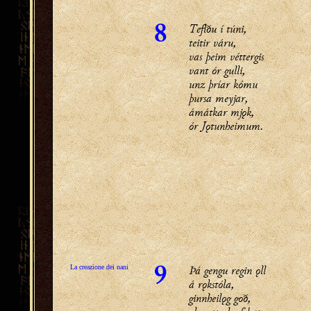
Teflðu í túni,
8
teitir váru,
vas þeim véttergis
vant ór gulli,
unz þríar kómu
þursa meyjar,
ámátkar mjǫk,
ór Jǫtunheimum.
Þá gengu regin ǫll
La creazione dei nani
9
á rǫkstóla,
ginnheilǫg goð,