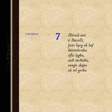
Hittusk æsir
L'età dell'oro
7
á Iðavelli,
þeirs hǫrg ok hof
hátimbruðu;
afla lǫgðu,
auð smíðuðu,
tangir skópu
ok tól gerðu.