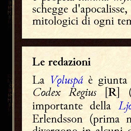
schegge d'apocalisse
mitologici di ogni te
Le redazioni
Vǫluspá
La
è giunta 
Codex Regius
[
] 
R
Lj
importante della
Erlendsson (prima m
divergono in alcuni d