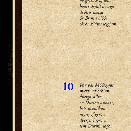
ok gættusk of þat,
hvárt skyldi dverga
dróttir skepja
ór Brimis blóði
ok ór Bláins leggjum.
Þar vas Móðsognir
10
mæztr af orðinn
dverga allra,
en Durinn annarr;
þeir manlíkun
mǫrg of gerðu
dverga í jǫrðu,
sem Durinn sagði.