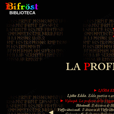
BIBLIOTECA
LA
P
ROF
LJÓĐA E
►
Ljóða Edda
. Edda poetica o a
Vǫluspá
. La profezia della Veggen
►
Hávamál
. Il discorso di H
Vafþrúðnismál
. Il discorso di Vafþrúðn
◄