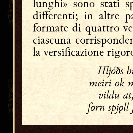
lunghi» sono stati s
differenti; in altre 
formate di quattro ve
ciascuna corrisponde
la versificazione rigor
Hljóðs 
meiri o
vildu a
forn spjǫ