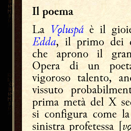
Il poema
Vǫluspá
La
è il gioi
Edda
, il primo dei
che aprono il gran
Opera di un poeta
vigoroso talento, a
vissuto probabilmen
prima metà del X se
si configura come la
vǫ
sinistra profetessa [