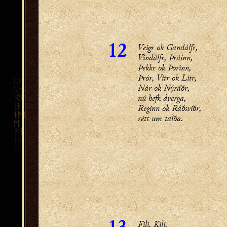
Veigr ok Gandálfr,
12
Vindálfr, Þráinn,
Þekkr ok Þorinn,
Þrór, Vitr ok Litr,
Nár ok Nýráðr,
nú hefk dverga,
Reginn ok Ráðsviðr,
rétt um talða.
Fili, Kili,