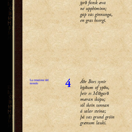
jǫrð fansk æva
né upphiminn;
gap vas ginnunga,
en gras hvergi.
Áðr Bors synir
La creazione del
4
mondo
bjǫðum of ypðu,
þeir es Miðgarð
mæran skópu;
sól skein sunnan
á salar steina;
þá vas grund gróin
grænum lauki.