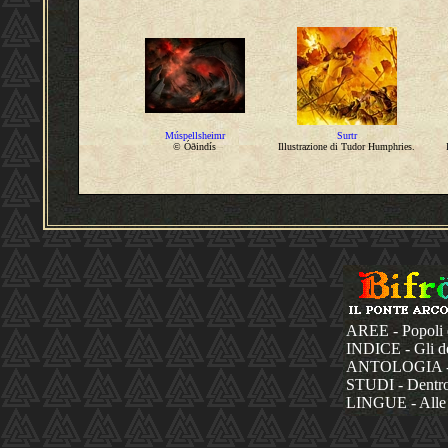
Múspellsheimr
Surtr
© Óðindís
Illustrazione di Tudor Humphries.
AREE - Popoli 
INDICE - Gli dèi
ANTOLOGIA - La
STUDI - Dentro 
LINGUE - Alle 