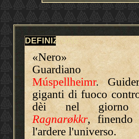
DEFINIZIONE
«Nero»
Guardiano d
Múspellheimr
. Guide
giganti di fuoco contro
dèi nel giorno
Ragnarøkkr
, finendo
l'ardere l'universo.