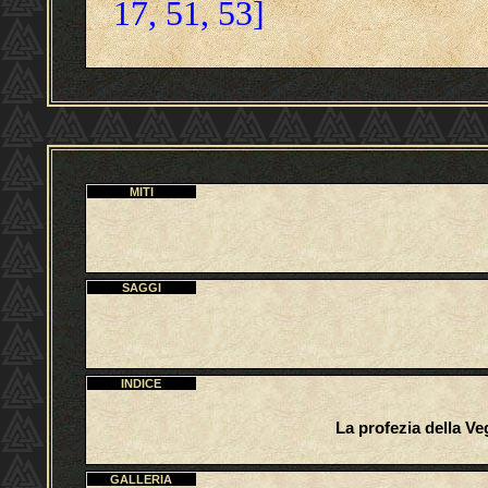
17, 51, 53]
MITI
SAGGI
INDICE
La profezia della V
GALLERIA