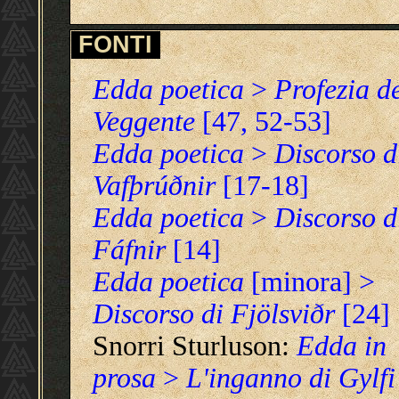
FONTI
Edda poetica
>
Profezia d
Veggente
[47, 52-53]
Edda poetica
>
Discorso d
Vafþrúðnir
[17-18]
Edda poetica
>
Discorso d
Fáfnir
[14]
Edda poetica
[minora] >
Discorso di Fjölsviðr
[24]
Snorri Sturluson:
Edda in
prosa
>
L'inganno di Gylfi