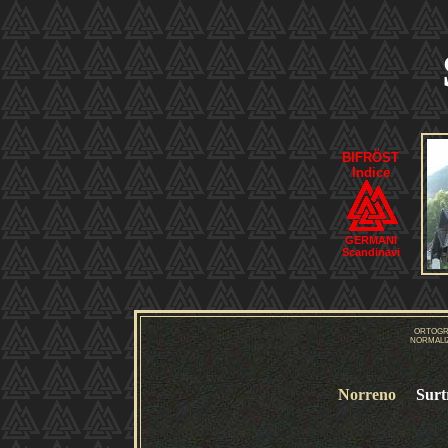
BIFRÖST
Indice
GERMANI
Scandinavi
ORTOGR
NORMALI
Norreno
Surt