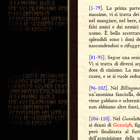
[1-79]
. La prima parte
massime, vi si tratta dei
nel mangiare, nel bere, 
falsi amici e dai nemici
uomo. È bello accettare
splendidi sono i doni d
nascondendosi o rifuggen
[81-95]
. Segue una sezi
Vi si tratta di diversi 
dose di cinismo. La mor
cuore, e se si vuole sedu
Billingsm
[96-102]
. Nel
un'anonima fanciulla, d
viene gabbato e schernit
non abbiamo altre fonti, 
Gunnlaða
[104-110]
. Nel
ai danni di
Gunnlǫð
, fi
però finalizzata al fu
dell'acquisizione dell