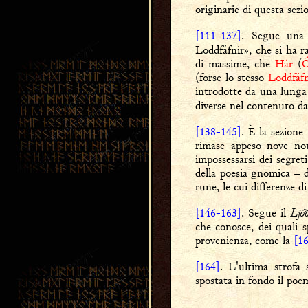
originarie di questa sezi
[111-137]
. Segue una 
Loddfáfnir», che si ha ra
di massime, che
Hár
(
Ó
(forse lo stesso
Loddfáfn
introdotte da una lunga 
diverse nel contenuto d
[138-145]
. È la sezione
rimase appeso nove not
impossessarsi dei segret
della poesia gnomica – d
rune, le cui differenze 
Ljó
[146-163]
. Segue il
che conosce, dei quali s
provenienza, come la
[1
[164]
. L'ultima strofa
spostata in fondo il poe