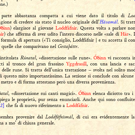
one.)
Lod
parte abbastanza compatta a cui viene dato il titolo di
Hávamál
gione di credere sia stato il nucleo originale dell'
. Si tra
ðinn
) elargisce al giovane
Loddfáfnir
. Questa volta a parlare n
ir
) che afferma di aver udito l'intero discorso nelle «sale di
Hár
». 
formula di apertura («Ti consiglio, Loddfáfnir | e tu accetta il co
Gestaþáttr
a quelle che comparivano nel
.
Rúnatal
 intitolata
, «dissertazione sulle rune».
Óðinn
vi racconta i
ti al tronco del gran frassino
Yggdrasill
, con una lancia e sacr
i delle rune. Si tratta dell'unica trattazione – svolta nel solito mo
i questo mito importantissimo. La sezione si conclude con alcune 
di metro e di forma attestano però una diversa provenienza.
ðatal
, «dissertazione sui canti magici».
Óðinn
elenca diciotto tra i
piega le proprietà, pur senza enunciarli. Anche qui sono confluite
62]
che fa di nuovo riferimento a
Loddfáfnir
.
Loddfáfnismál
 sembra provenire dal
, di cui era evidentemente l
ma a mo' di chiusa generale.