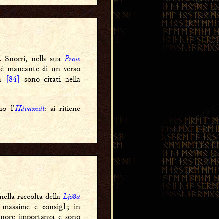
Prose
. Snorri, nella sua
i è mancante di un verso
fa
[84]
sono citati nella
Hávamál
o l'
: si ritiene
Ljóða
ella raccolta della
 massime e consigli; in
minore importanza e sono