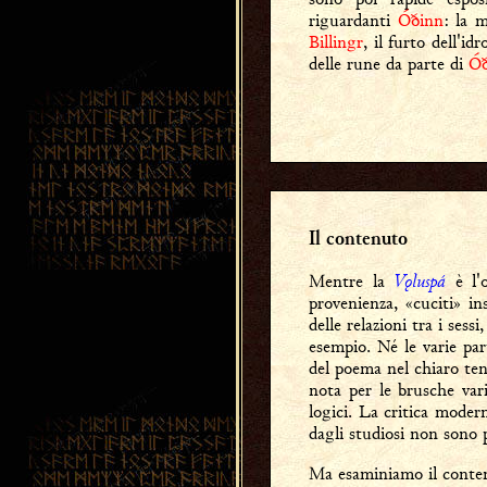
riguardanti
Óðinn
: la m
Billingr
, il furto dell'id
delle rune da parte di
Óð
Il contenuto
Vǫluspá
Mentre la
è l'o
provenienza, «cuciti» i
delle relazioni tra i sess
esempio. Né le varie par
del poema nel chiaro te
nota per le brusche vari
logici. La critica moder
dagli studiosi non sono
Ma esaminiamo il conte