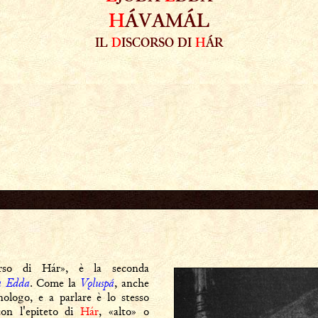
H
ÁVAMÁL
IL
D
ISCORSO DI
H
ÁR
rso di Hár», è la seconda
a Edda
Vǫluspá
. Come la
, anche
logo, e a parlare è lo stesso
on l'epiteto di
Hár
, «alto» o