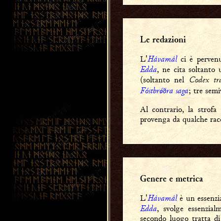
Le redazioni
Hávamál
L'
ci è perven
Edda
, ne cita soltanto
Codex tra
(soltanto nel
Fóstbrǿðra saga
; tre semi
Al contrario, la strofa
provenga da qualche racc
Genere e metrica
Hávamál
L'
è un essenzi
Edda
, svolge essenzia
secondo luogo tratta di