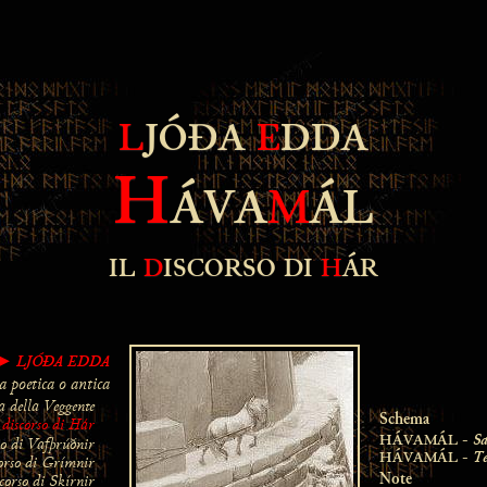
L
JÓÐA
E
DDA
H
ÁVA
M
ÁL
IL
D
ISCORSO DI
H
ÁR
LJÓĐA EDDA
►
a poetica o antica
a della Veggente
l discorso di Hár
Schema
Sa
rso di Vafþrúðnir
HÁVAMÁL -
Te
corso di Grímnir
HÁVAMÁL -
scorso di Skírnir
Note