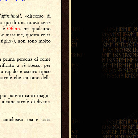
dfáfnismál
, «discorso di
tta qui di una nuova serie
on è
Óðinn
, ma qualcuno
Le massime, questa volta
nsiglio»), non sono molto
n prima persona di come
ificato a sé stesso, per
do rapido e oscuro tipico
strofe che trattano delle
 più potenti canti magici
 alcune strofe di diversa
a conclusiva, ma è stata