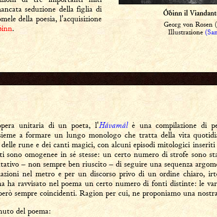
ancata seduzione della figlia di
Óðinn il Viandan
romele della poesia, l'acquisizione
Georg von Rosen 
inn
.
Illustrazione
(San
Hávamál
pera unitaria di un poeta, l'
è una compilazione di pez
nsieme a formare un lungo monologo che tratta della vita quotidi
i, delle rune e dei canti magici, con alcuni episodi mitologici inseriti
ti sono omogenee in sé stesse: un certo numero di strofe sono stat
ntativo – non sempre ben riuscito – di seguire una sequenza argome
azioni nel metro e per un discorso privo di un ordine chiaro, irto
na ha ravvisato nel poema un certo numero di fonti distinte: le vari
 però sempre coincidenti. Ragion per cui, ne proponiamo una nostra
nuto del poema: