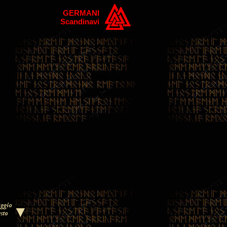
GERMANI
Scandinavi
ggio
sto
▼