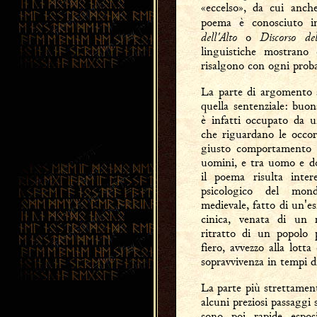
«eccelso», da cui anche 
poema è conosciuto in
dell'Alto
Discorso de
o
linguistiche mostrano
risalgono con ogni probab
La parte di argomento sa
quella sentenziale: buo
è infatti occupato da 
che riguardano le occorr
giusto comportamento d
uomini, e tra uomo e d
il poema risulta inte
psicologico del mond
medievale, fatto di un'es
cinica, venata di un 
ritratto di un popolo 
fiero, avvezzo alla lott
sopravvivenza in tempi di
La parte più strettamen
alcuni preziosi passaggi 
sono poi rapide espos