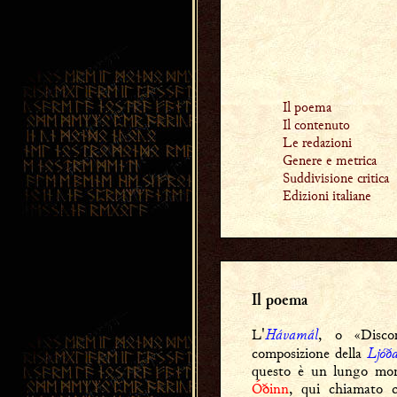
Il poema
Il contenuto
Le redazioni
Genere e metrica
Suddivisione critica
Edizioni italiane
Il poema
Hávamál
L'
, o «Disco
Ljóð
composizione della
questo è un lungo mono
Óðinn
, qui chiamato c