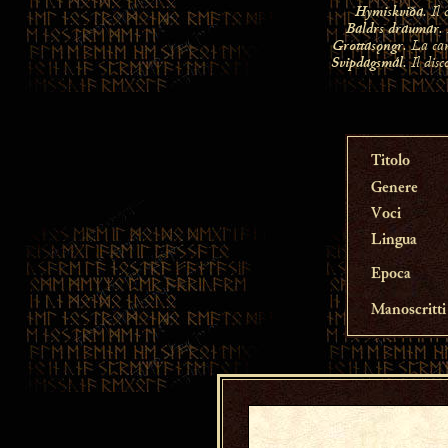
Hymiskviða
. Il
Baldrs draumar
.
Grottasǫngr
. La ca
Svipdagsmál
. Il dis
Titolo
Genere
Voci
Lingua
Epoca
Manoscritti