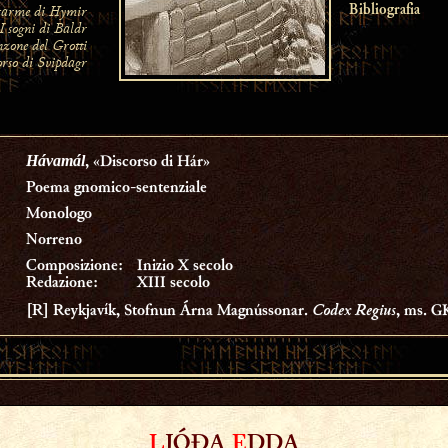
 carme di Hymir
Bibliografia
 I sogni di Baldr
nzone del Grotti
corso di Svipdagr
Hávamál
, «Discorso di Hár»
Poema gnomico-sentenziale
Monologo
Norreno
Composizione:
Inizio X secolo
Redazione:
XIII secolo
Codex Regius
[R] Reykjavík, Stofnun Árna Magnússonar.
, ms. G
L
JÓÐA
E
DDA