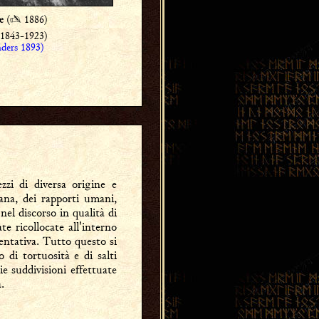
(
✍
1886)
te
(1843-1923)
ders 1893)
zi di diversa origine e
ana, dei rapporti umani,
 nel discorso in qualità di
e ricollocate all'interno
ntativa. Tutto questo si
 di tortuosità e di salti
e suddivisioni effettuate
.