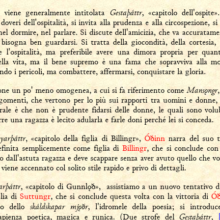
Gestaþáttr
 viene generalmente intitolata
, «capitolo dell'ospite
 doveri dell'ospitalità, si invita alla prudenza e alla circospezione, s
nel dormire, nel parlare. Si discute dell'amicizia, che va accuratame
 bisogna ben guardarsi. Si tratta della giocondità, della cortesia
 l'ospitalità, ma preferibile avere una dimora propria per qua
ella vita, ma il bene supremo è una fama che sopravviva alla m
do i pericoli, ma combattere, affermarsi, conquistare la gloria.
Mansǫngr
one un po' meno omogenea, a cui si fa riferimento come
argomenti, che vertono per lo più sui rapporti tra uomini e donne
ale è che non è prudente fidarsi delle donne, le quali sono volubi
rre una ragazza è lecito adularla e farle doni perché lei si conceda.
eyarþáttr
, «capitolo della figlia di Billingr»,
Óðinn
narra del suo t
efinita semplicemente come figlia di
Billingr
, che si conclude con 
o dall'astuta ragazza e deve scappare senza aver avuto quello che vo
viene accennato col solito stile rapido e privo di dettagli.
rþáttr
, «capitolo di Gunnlǫð», assistiamo a un nuovo tentativo di
glia di
Suttungr
, che si conclude questa volta con la vittoria di
Óð
skáldskapar mjǫðr
rto dello
, l'
idromele della poesia; si introdu
Gestaþáttr
a sapienza poetica, magica e runica. (Due strofe del
,