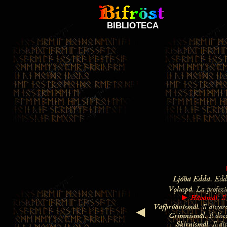
BIBLIOTECA
Ljóða Edda
. Edd
Vǫluspá
. La profezi
Hávamál
. I
►
Vafþrúðnismál
. Il disco
◄
Grímnismál
. Il dis
Skírnismál
. Il di