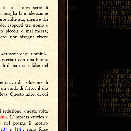
». In una lunga serie di
i consiglia la moderazione
nte coltivata, mentre dai
, dei rapporti tra uomo e
nto piccola e mal messa;
orte; non bisogna vivere
, «canzone degli uomini».
, tracciati con una buona
li di natura e false nel
entativo di seduzione di
un nulla di fatto: il dio
leva. Questo mito, di cui
 seduzione, questa volta
inn
. L'impresa erotica è
ce nel poema il motivo
[13]
e
[14]
, sono forse