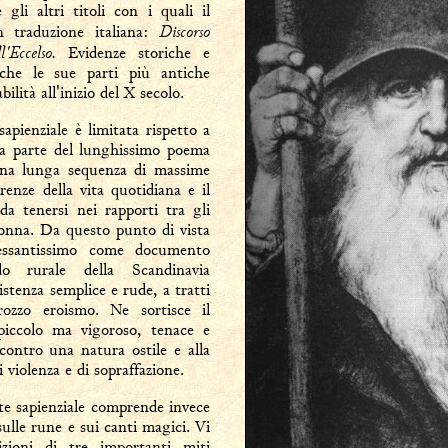
gli altri titoli con i quali il
Discorso
 traduzione italiana:
ll'Eccelso.
Evidenze storiche e
 che le sue parti più antiche
ilità all'inizio del X secolo.
pienziale è limitata rispetto a
na parte del lunghissimo poema
una lunga sequenza di massime
enze della vita quotidiana e il
a tenersi nei rapporti tra gli
onna. Da questo punto di vista
ressantissimo come documento
o rurale della Scandinavia
istenza semplice e rude, a tratti
rozzo eroismo. Ne sortisce il
piccolo ma vigoroso, tenace e
a contro una natura ostile e alla
 violenza e di sopraffazione.
te sapienziale comprende invece
sulle rune e sui canti magici. Vi
izioni di tre importanti miti