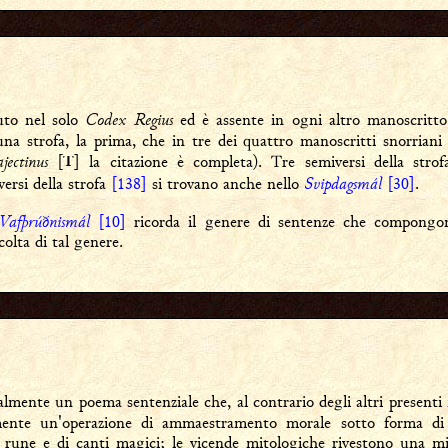
Codex Regius
uto nel solo
ed è assente in ogni altro manoscritto
 una strofa, la prima, che in tre dei quattro manoscritti snorrian
jectinus
[
] la citazione è completa). Tre semiversi della stro
T
Svipdagsmál
versi della strofa
[138]
si trovano anche nello
[30]
.
Vafþrúðnismál
[10]
ricorda il genere di sentenze che compongon
olta di tal genere.
almente un poema sentenziale che, al contrario degli altri presenti n
lmente un'operazione di ammaestramento morale sotto forma di
 rune e di canti magici; le vicende mitologiche rivestono una 