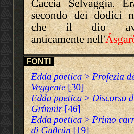
Caccia Selvaggia. Er
secondo dei dodici 
che il dio av
anticamente nell'
Ásgar
FONTI
Edda poetica
>
Profezia d
Veggente
[30]
Edda poetica
>
Discorso d
Grímnir
[46]
Edda poetica
>
Primo car
di Guðrún
[19]