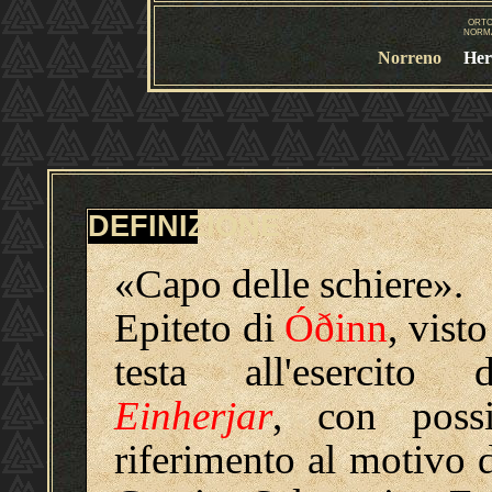
ORTO
NORMA
Norreno
Her
DEFINIZIONE
«Capo delle schiere».
Epiteto di
Óðinn
, visto
testa all'esercito d
Einherjar
, con possi
riferimento al motivo d