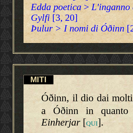
Edda poetica
>
L'inganno 
Gylfi
[3, 20]
Þulur > I nomi di Óðinn
[
MITI
Óðinn, il dio dai molt
a Óðinn in quanto s
Einherjar
[
].
QUI