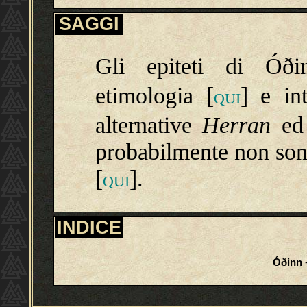
SAGGI
Gli epiteti di Óði
etimologia [
] e in
QUI
alternative
Herran
e
probabilmente non son
[
].
QUI
INDICE
Óðinn
-