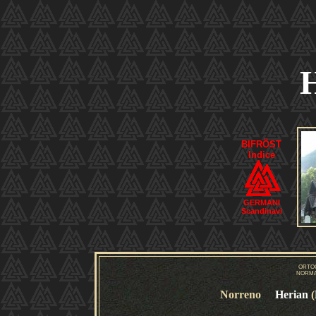
BIFRÖST
Indice
GERMANI
Scandinavi
ORTO
NORMA
Norreno
Herian
(