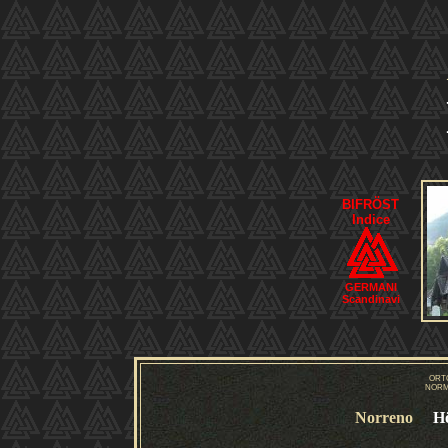
BIFRÖST
Indice
GERMANI
Scandinavi
ORT
NORM
Norreno
H