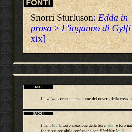
FONTI
Snorri Sturluson
:
Edda in
prosa
>
L'inganno di Gylfi
xix]
MITI
La
völva
accenna al suo nome del novero della creazio
SAGGI
I nani [
]. Loro creazione della terra [
] e loro na
QUI
QUI
fonti; sua possibile confusione con Hár/Hárr
[
]
.
QUI