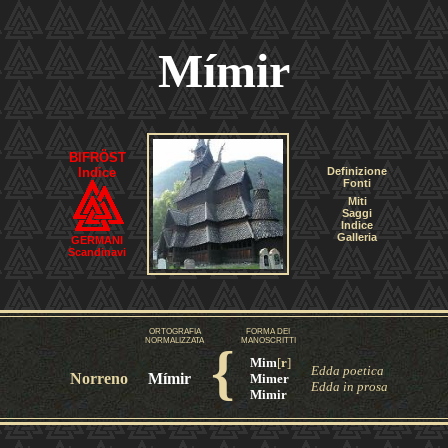
Mímir
BIFRÖST
Indice
Definizione
Fonti
Miti
Saggi
Indice
Galleria
GERMANI
Scandinavi
ORTOGRAFIA
FORMA DEI
NORMALIZZATA
MANOSCRITTI
{
Mim
[
r
]
Edda poetica
Norreno
Mímir
Mimer
Edda in prosa
Mimir