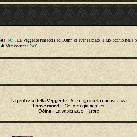
sta [
]. La Veggente rinfaccia ad Óðinn di aver lasciato il suo occhio nella 
QUI
e di Mímisbrunnr [
].
QUI
La profezia della Veggente
- Alle origini della conoscenza
I nove mondi
- Cosmologia nordica
Óðinn
- La sapienza e il furore