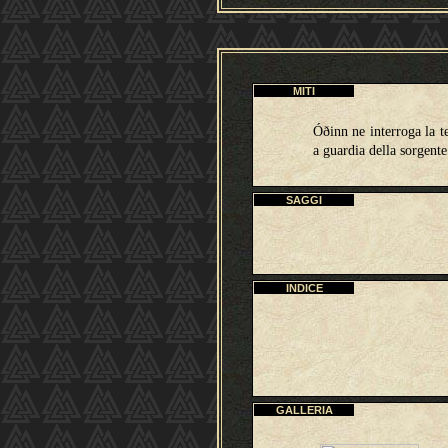
MITI
Óðinn ne interroga la te
a guardia della sorgent
SAGGI
INDICE
GALLERIA