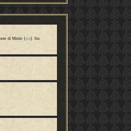
fonte di Mímir [
]. Sta
QUI