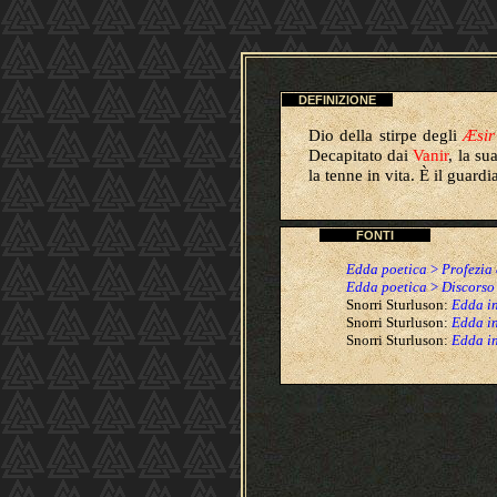
DEFINIZIONE
Dio della stirpe degli
Æsir
Decapitato dai
Vanir
, la su
la tenne in vita. È il guard
FONTI
Edda poetica
>
Profezia
Edda poetica
>
Discorso 
Snorri Sturluson:
Edda i
Snorri Sturluson:
Edda i
Snorri Sturluson:
Edda i