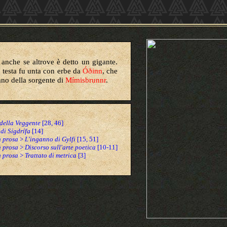
anche se altrove è detto un gigante.
a testa fu unta con erbe da
Óðinn
, che
iano della sorgente di
Mímisbrunnr
.
 della Veggente
[28, 46]
di Sigdrífa
[14]
n prosa
>
L'inganno di Gylfi
[15, 51]
n prosa
>
Discorso sull'arte poetica
[10-11]
n prosa
>
Trattato di metrica
[3]