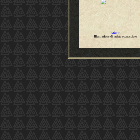
Mímir
Illustrazione di artista sconosciuto