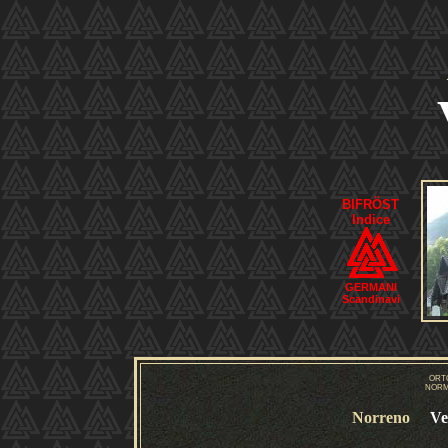
BIFRÖST
Indice
GERMANI
Scandinavi
ORT
NORM
Norreno
Ve