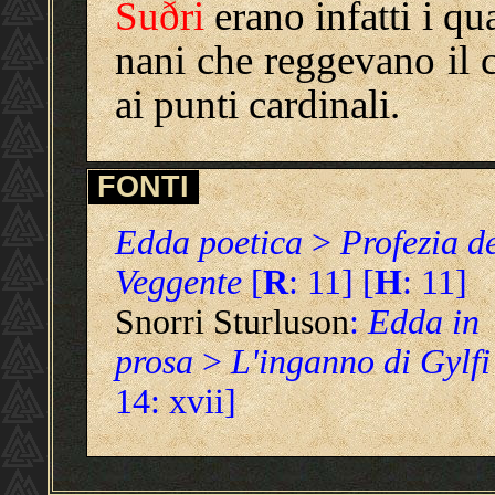
Suðri
erano infatti i qu
nani che reggevano il c
ai punti cardinali.
FONTI
Edda poetica
>
Profezia d
Veggente
[
R
: 11] [
H
: 11]
Snorri Sturluson
:
Edda in
prosa
>
L'inganno di Gylfi
14: xvii]