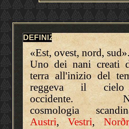
DEFINIZIONE
«Est, ovest, nord, sud»
Uno dei nani creati d
terra all'inizio del te
reggeva il ciel
occidente. Ne
cosmologia scandin
Austri
,
Vestri
,
Norðr