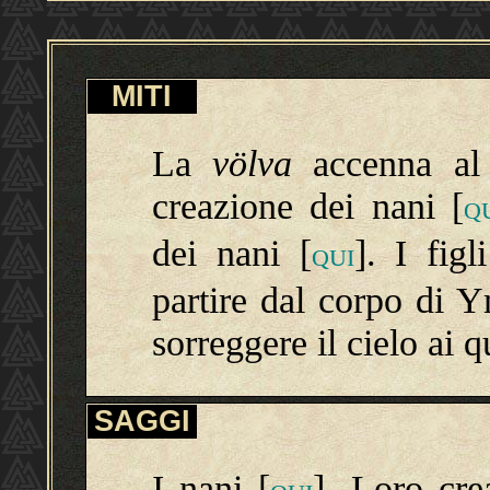
MITI
La
völva
accenna al 
creazione dei nani [
Q
dei nani [
]. I fig
QUI
partire dal corpo di 
sorreggere il cielo ai q
SAGGI
I nani [
]. Loro cre