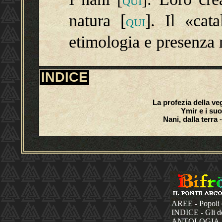
QUI
natura [
]. Il «cat
QUI
etimologia e presenza n
INDICE
La profezia della v
Ymir e i suo
Nani, dalla terra
-
AREE - Popoli 
INDICE - Gli dèi
ANTOLOGIA - La