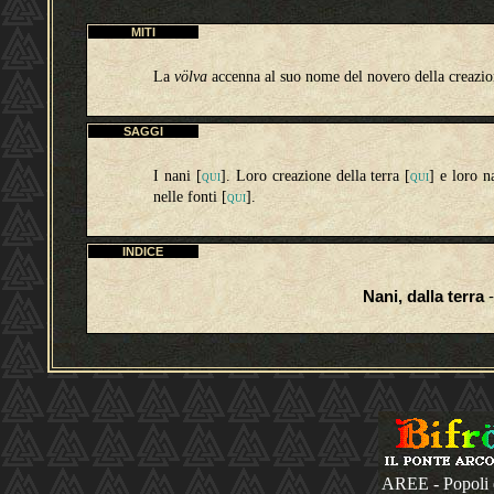
MITI
La
völva
accenna al suo nome del novero della creazio
SAGGI
I nani [
]. Loro creazione della terra [
] e loro n
QUI
QUI
nelle fonti
[
]
.
QUI
INDICE
Nani, dalla terra
-
AREE - Popoli 