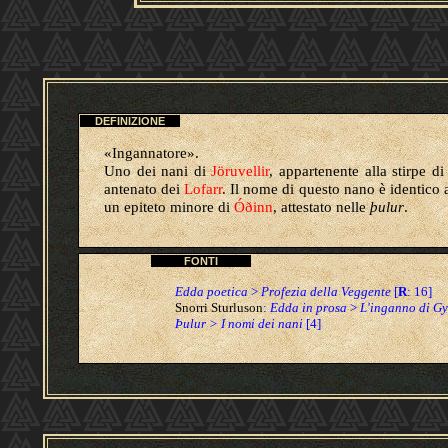
DEFINIZIONE
«Ingannatore».
Uno dei nani di
Jöruvellir
, appartenente alla stirpe d
antenato dei
Lofarr
. Il nome di questo nano è identico
un epiteto minore di
Óðinn
, attestato nelle
þulur
.
FONTI
Edda poetica
>
Profezia della Veggente
[
R
: 16]
Snorri Sturluson
:
Edda in prosa
>
L'inganno di Gy
Þulur > I nomi dei nani
[4]