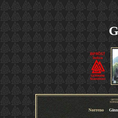
G
BIFRÖST
Indice
GERMANI
Scandinavi
ORTOG
NORMAL
Norreno
Ginn