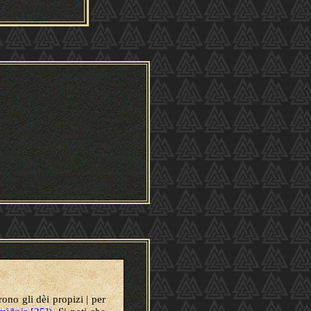
ono gli dèi propizi | per