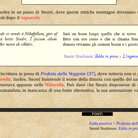
ltre in un passo di Snorri, dove queste mitiche montagne diventano 
sti dopo il
ragnarök
:
salr er stendr á Niðafjöllum, görr af
Sarà un buon luogo quello che si trova
sá heitir Sindri. Í þessum sölum
fatto con oro rosso e che si chiama Sind
óðir menn ok siðlátir.
dimora vivranno gli uomini buoni e i giusti
Snorri Sturluson:
Edda in prosa
>
L'inganno
riscrittura in prosa di
Profezia della Veggente
[37]
, dove tuttavia non si
vellir
. Inoltre, Snorri fraintende il nome della dimora con quello del nan
imorava appunto nelle
Níðavellir
. Può darsi che Snorri disponesse di
 tramandata; in mancanza di una fonte alternativa, la sua annotazione
FONTI
Edda poetica
>
Profezia del
Snorri Sturluson
:
Edda in pr