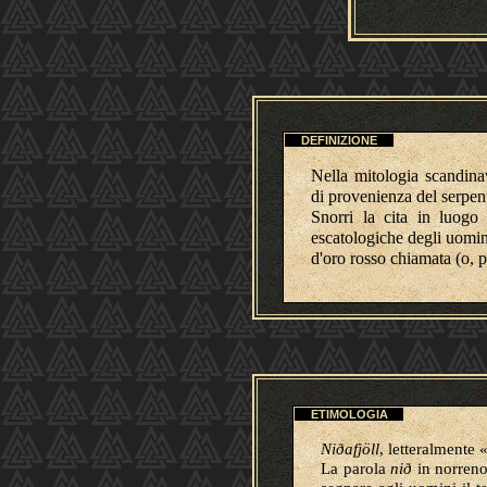
DEFINIZIONE
Nella mitologia scandina
di provenienza del serpe
Snorri la cita in luogo
escatologiche degli uomini
d'oro rosso chiamata (o, p
ETIMOLOGIA
Niðafjöll
, letteralmente
«
La parola
n
ið
in norreno