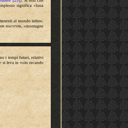
rúðnir
[25])
.
Si noti che
omplesso significa
«luna
tenenti al mondo infero.
lom nocvrvm
, «montagne
no i tempi futuri, relativi
 si leva in volo recando