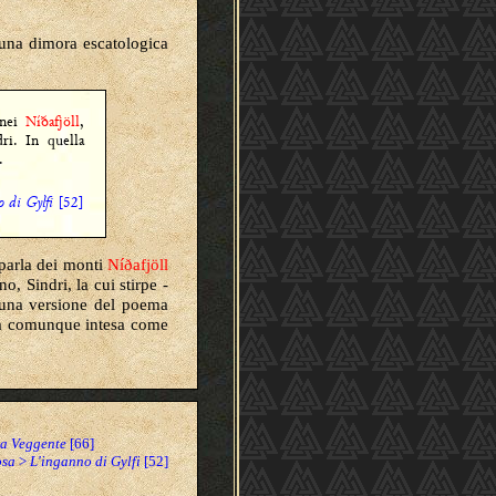
una dimora escatologica
 nei
Níðafjöll
,
ri. In quella
.
 di Gylfi
[52]
 parla dei monti
Níðafjöll
o, Sindri, la cui stirpe -
 una versione del poema
 va comunque intesa come
la Veggente
[66]
osa
>
L'inganno di Gylfi
[52]