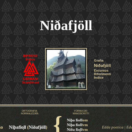
Niðafjöll
BIFRÖST
Indice
Grafia
Niðafjöll
Excursus
Riferimenti
Indice
GERMANI
Scandinavi
ORTOGRAFIA
FORMA DEI
{
NORMALIZZATA
MANOSCRITTI
Niþa fioll
om
Niþa fioll
vm
no
Ni
þ
afio
ll
(
Niðafjöll
)
Edda poetica
|
Edd
Níða fio
ll
vm