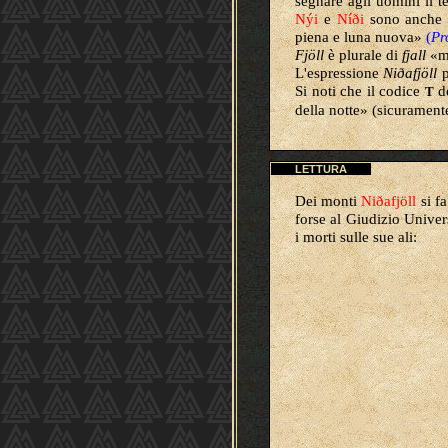
segnare agli uomini il 
Nýi
e
Níði
s
ono anche i
piena e luna nuova»
(
Pr
Fjöll
è plurale di
fjall
«m
L'espressione
Niðafjöll
Si noti che il codice
de
T
della notte» (sicurament
LETTURA
Dei monti
Niðafjöll
si f
forse al Giudizio Univer
i morti sulle sue ali: