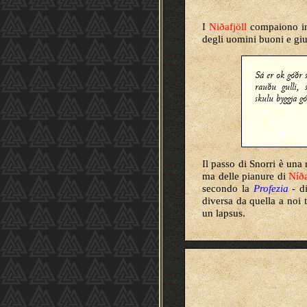
I
Niðafjöll
compaiono ino
degli uomini buoni e giu
Sá er ok góðr 
rauðu gulli, 
skulu byggja g
Il passo di Snorri è una 
ma delle pianure di
Níða
secondo la
Profezia
- d
diversa da quella a noi
un lapsus.