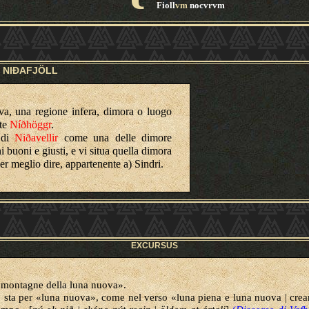
Fioll
vm
nocvrvm
NIÐAFJÖLL
va, una regione infera, dimora o luogo
nte
Níðhöggr
.
 di
Niðavellir
come una delle dimore
 buoni e giusti, e vi situa quella dimora
er meglio dire, appartenente a) Sindri.
EXCURSUS
montagne della luna nuova».
 sta per
«luna nuova»
,
come nel verso
«
luna piena e luna nuova | crear