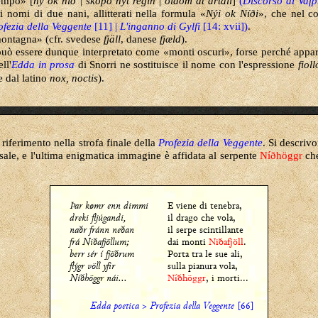
tempo»
[
ný ok nið | skópo nýt regin | öldom at ártali
]
(
Discorso di Vafþ
 nomi di due nani, allitterati
nella formula
«
Nýi
ok
Níði
», che nel c
ofezia della Veggente
[11] |
L'inganno di Gylfi
[14: xvii])
.
ontagna» (cfr. svedese
fjäll
, danese
fjæld
).
può essere dunque interpretato come
«monti oscuri», forse perché appar
ll'
Edda in prosa
di Snorri ne sostituisce il nome con l'espressione
fiol
e dal latino
nox, noctis
).
a riferimento nella strofa finale della
Profezia della Veggente
. Si descrivo
sale, e l'ultima enigmatica immagine è affidata al serpente
Níðhöggr
che
Þar kømr enn dimmi
E viene di tenebra,
dreki fljúgandi,
il drago che vola,
naðr fránn neðan
il serpe scintillante
frá Niðafjöllum;
dai monti
Niðafjöll
.
berr sér í fjöðrum
Porta tra le sue ali,
flýgr völl yfir
sulla pianura vola,
Níðhöggr nái...
Níðhöggr
, i morti...
Edda poetica
>
Profezia della Veggente
[66]