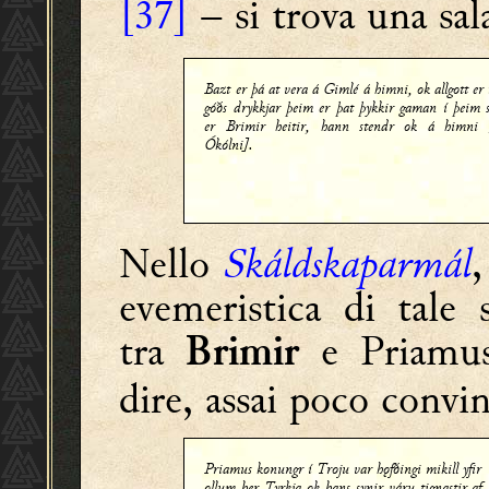
[37]
– si trova una sal
Bazt er þá at vera á Gimlé á himni, ok allgott er 
góðs drykkjar þeim er þat þykkir gaman í þeim s
er Brimir heitir, hann stendr ok á himni 
Ókólni].
Nello
Skáldskaparmál
,
evemeristica di tale 
tra
e Priamus
Brimir
dire, assai poco convin
Priamus konungr í Troju var hǫfðingi mikill yfir
ǫllum her Tyrkja ok hans synir váru tignastir af