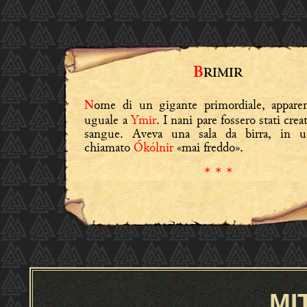
B
RIMIR
ome di un gigante primordiale, appare
N
uguale a
Ymir
. I nani pare fossero stati crea
sangue. Aveva una sala da birra, in 
chiamato
Ókólnir
«mai freddo».
* * *
MI