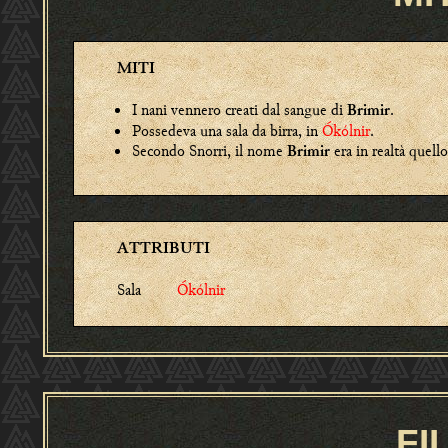
MITI
I nani vennero creati dal sangue di
.
Brimir
Possedeva una sala da birra, in
Ókólnir
.
Secondo Snorri, il nome
era in realtà quello
Brimir
ATTRIBUTI
Sala
Ókólnir
FI