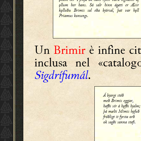
ǫllum her hans. Sá salr hinn ágæti er Æsir
kǫlluðu Brimis sal eða bjórsal, þat var hǫll
Priamus konungs.
Un
Brimir
è infine ci
inclusa nel «catalog
Sigdrífumál
.
Á bjargi stóð
með Brimis eggjar,
hafði sér á hǫfði hjalm;
þá mælti Mímis hǫfuð
fróðligt it fyrsta orð
ok sagði sanna stafi.