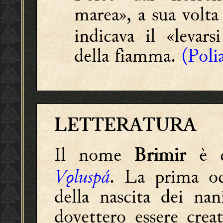
marea», a sua volt
indicava il «levar
della fiamma.
(Poli
LETTERATURA
Il nome
è ci
Brimir
Vǫluspá
. La prima oc
della nascita dei na
dovettero essere crea