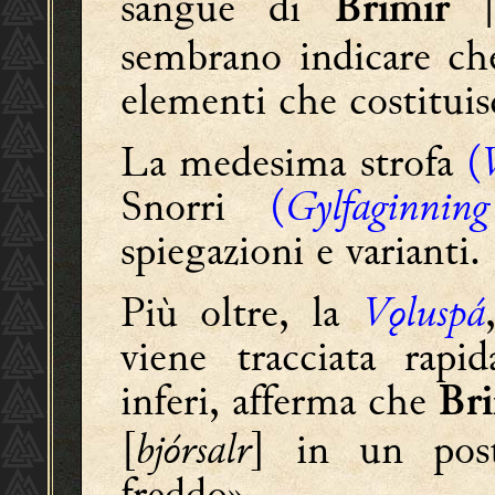
sangue di
|
Brimir
sembrano indicare che
elementi che costituis
La medesima strofa
(
Snorri
(
Gylfaginning
spiegazioni e varianti.
Più oltre, la
Vǫluspá
viene tracciata rapi
inferi, afferma che
Br
[
bjórsalr
] in un po
freddo».