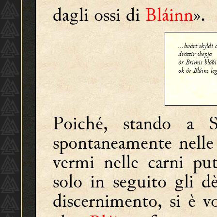
dagli ossi di
Bláinn
».
...hvárt skyldi 
dróttir skepja
ór Brimis blóði
ok ór Bláins le
Poiché, stando a S
spontaneamente nelle 
vermi nelle carni pu
solo in seguito gli d
discernimento, si è v