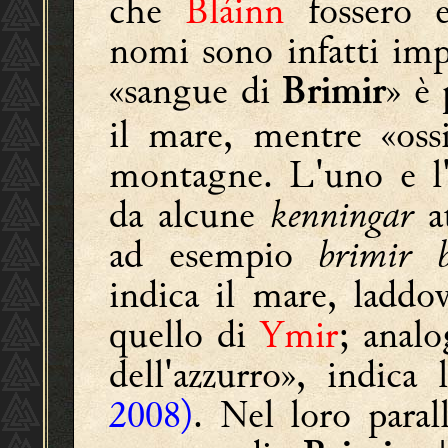
che
Bláinn
fossero e
nomi sono infatti im
«sangue di
» è 
Brimir
il mare, mentre «os
montagne. L'uno e l'
da alcune
kenningar
at
ad esempio
brimir 
indica il mare, laddo
quello di
Ymir
; anal
dell'azzurro», indica
2008)
. Nel loro paral