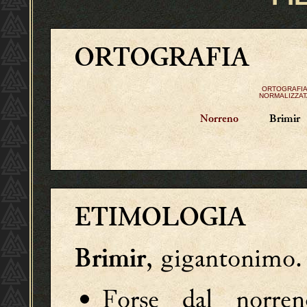
ORTOGRAFIA
ORTOGRAFI
NORMALIZZAT
Brimir
Norreno
ETIMOLOGIA
, gigantonimo.
Brimir
Forse dal norr