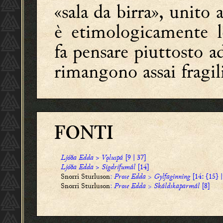
«sala da birra», unito 
è etimologicamente l
fa pensare piuttosto 
rimangono assai fragil
FONTI
Ljóða Edda
>
Vǫluspá
[9 | 37]
Ljóða Edda
>
Sigdrífumál
[14]
Snorri Sturluson
:
Prose Edda
>
Gylfaginning
[14: {15} |
Snorri Sturluson
:
Prose Edda
>
Skáldskaparmál
[8]