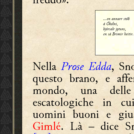
...en annarr stóð
á Ókólni,
bjórsalr jǫtuns,
en sá Brimir heitir.
Nella
Prose Edda
, Sn
questo brano, e aff
mondo, una delle
escatologiche in cu
uomini buoni e giust
Gimlé
. Là – dice Sn