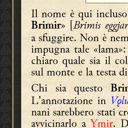
Il nome è qui incluso
» [
Brimis eggja
Brimir
a sfuggire. Non è nem
impugna tale «lama»: 
chiaro quale sia il co
sul monte e la testa d
Chi sia questo
Br
L'annotazione in
Vǫl
nani sarebbero stati c
avvicinarlo a
Ymir
. D