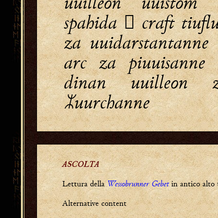
uuilleon uuistom
spahida  craft tiufl
za uuidarstantanne
arc za piuuisanne
dinan uuilleon 
uurchanne
ASCOLTA
Wessobrunner Gebet
Lettura della
in antico alto 
Alternative content