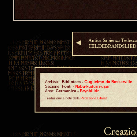
Antica Sapienza Tedesca
◄
HILDEBRANDSLIED
Archivio:
Biblioteca -
Guglielmo da Baskerville
Sezione:
Fonti -
Nabū-kudurri-uṣur
Area:
Germanica -
Brynhilldr
Traduzione e note della
Redazione Bifröst
.
Creazio