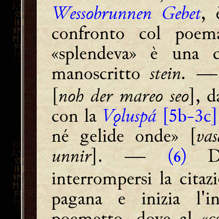
Wessobrunnen Gebet
, 
confronto col poe
«splendeva» è una c
manoscritto
stein
. 
[
noh der mareo seo
], d
con la
Vǫluspá
[5b-3c]
né gelide onde» [
va
unnir
]. ―
(
)
Da
6
interrompersi la cita
pagana e inizia l'in
poemetto, dove al «c