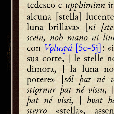
tedesco e
upphiminn
i
alcuna [stella] lucent
luna brillava» [
ni [st
scein, noh mano ni liu
con
Vǫluspá
[5e-5j]
: «
sua corte, | le stelle 
dimora, | la luna no
potere» [
sól þat né v
stiǫrnur þat né vissu,
þat né vissi, | hvat 
sterro
«stella», asse