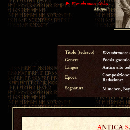
Wessobrunner Gebet
►
Mūspilli
Wessobrunner 
Titolo (tedesco)
Genere
Poesia gnomico
Lingua
Antico alto te
Composizione
Epoca
Redazione:
Segnatura
München, Bayer
A
NTICA
S