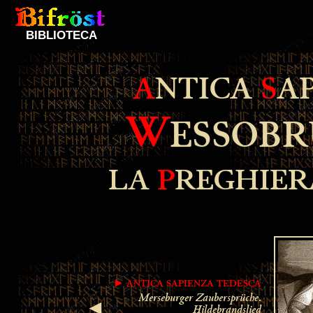
BIBLIOTECA
A
NTICA
S
A
W
ESSOB
LA
P
REGHIER
► ANTICA SAPIENZA TEDESCA
Merseburger Zaubersprüche
.
Hildebrandslied
◄