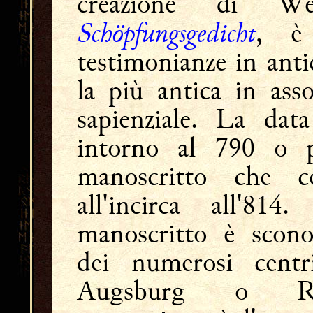
creazione di W
Schöpfungsgedicht
, è
testimonianze in anti
la più antica in ass
sapienziale. La dat
intorno al 790 o p
manoscritto che c
all'incirca all'81
manoscritto è scono
dei numerosi centri
Augsburg o Reg