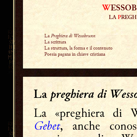
W
ESSO
LA
P
REGH
La
Preghiera di Wessobrunn
La scrittura
La struttura, la forma e il contenuto
Poesia pagana in chiave cristiana
preghiera di Wes
La
La «preghiera di 
Gebet
, anche conos