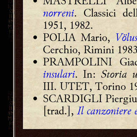
MASTRELLI Alber
norreni
. Classici de
1951, 1982.
POLIA Mario,
Völus
Cerchio, Rimini 1983
PRAMPOLINI Gia
insulari
. In:
Storia u
III. UTET, Torino 1
SCARDIGLI Piergius
[trad.],
Il canzoniere 