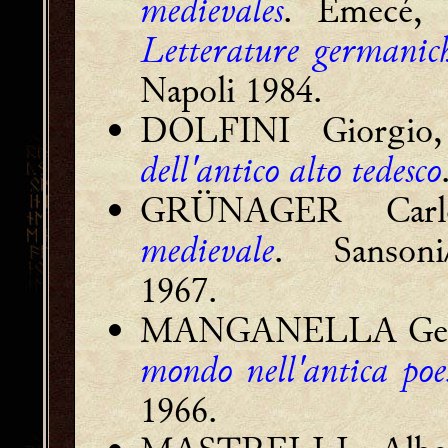
medievales
. Emecé,
Letterature germanic
Napoli 1984.
DOLFINI Giorgi
dell'antico alto tedesco
GRÜNAGER Car
medievale
. Sansoni
1967.
MANGANELLA Ge
mondo nell'antica poe
1966.