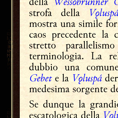
Wessobrunner G
della
Vǫlusp
strofa della
mostra una simile for
caos precedente la 
stretto parallelis
terminologia. La re
dubbio una comune
Gebet
Vǫluspá
e la
der
medesima sorgente de
Se dunque la grandi
Vǫl
escatologica della