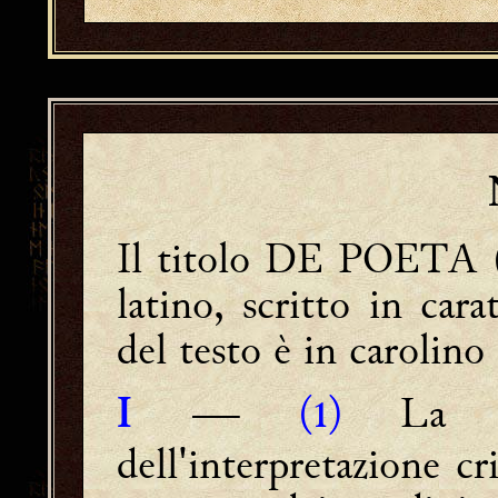
Il titolo DE POETA (i
latino, scritto in cara
del testo è in carolin
―
(
)
La pr
I
1
dell'interpretazione c