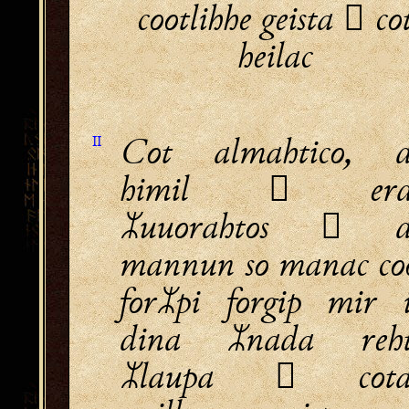
cootlihhe geista  co
heilac
Cot almahtico, 
II
himil  erd
uuorahtos  
mannun so manac co
forpi forgip mir 
dina nada reh
laupa  cota