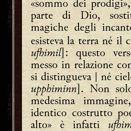
«sommo dei prodigi»,
parte di Dio, sosti
magiche degli inca
esisteva la terra né il 
ufhimil
]: questo ver
messo in relazione c
si distingueva | né ciel
upphiminn
]. Non solo
medesima immagine,
identico costrutto poe
alto» è infatti
ufhim