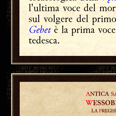
l'ultima voce del mo
sul volgere del prim
Gebet
è la prima voce 
tedesca.
A
NTICA
S
W
ESSO
LA
P
REGH