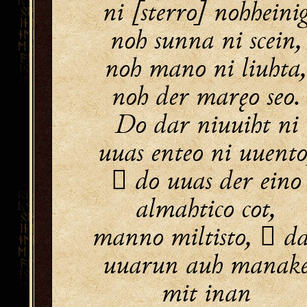
ni [sterro] nohheini
noh sunna ni scein,
noh mano ni liuhta
noh der maręo seo.
Do dar niuuiht ni
uuas enteo ni uuento
 do uuas der eino
almahtico cot,
manno miltisto,  d
uuarun auh manak
mit inan