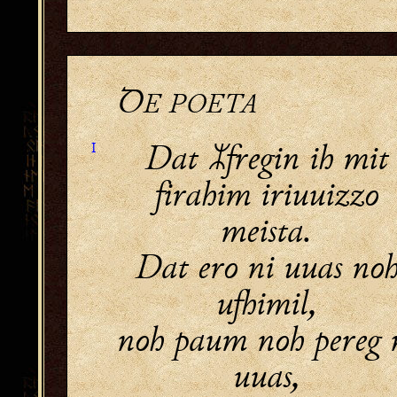
Ꝺ
E POETA
Dat fregin ih mit
I
firahim iriuuizzo
meista.
Dat ero ni uuas no
ufhimil,
noh paum noh pereg 
uuas,