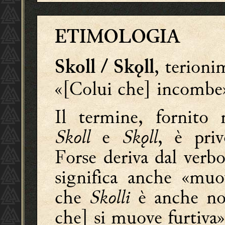
ETIMOLOGIA
, terioni
Skoll / Skǫll
«[Colui che] incombe
Il termine, fornito 
Skoll
e
Skǫll
, è priv
Forse deriva dal verb
significa anche «muo
che
Skolli
è anche no
che] si muove furtiva