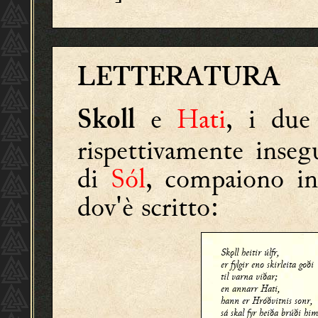
LETTERATURA
e
Hati
, i due
Skoll
rispettivamente inse
di
Sól
, compaiono in
dov'è scritto:
Skǫll heitir úlfr,
er fylgir eno skirleita goði
til varna viðar;
en annarr Hati,
hann er Hróðvitnis sonr,
sá skal fyr heiða brúði him