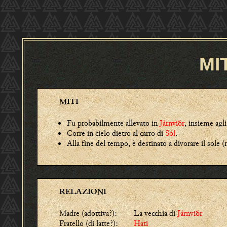
MI
MITI
Fu probabilmente allevato in
Járnviðr
, insieme agli
Corre in cielo d
ietro al carro di
Sól
.
Alla fine del tempo, è destinato a divorare il sole 
RELAZIONI
Madre (adottiva?):
La vecchia di
Járnviðr
Fratello (di latte?):
Hati