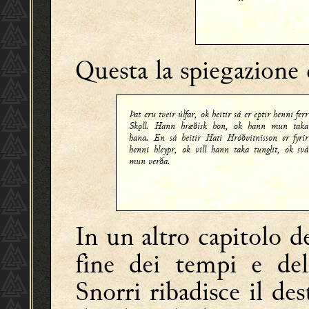
Questa la spiegazione 
Þat eru tveir úlfar, ok heitir sá er eptir henni ferr
Skǫll. Hann hræðisk hon, ok hann mun taka
hana. En sá heitir Hati Hróðvitnisson er fyrir
henni hleypr, ok vill hann taka tunglit, ok svá
mun verða.
In un altro capitolo de
fine dei tempi e de
Snorri ribadisce il de