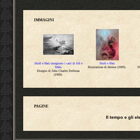
IMMAGINI
Skoll e Hati inseguono i carri di Sól e
Skoll e Hati
Máni
Illustrazione di Akreon (2009).
D
Disegno di John Charles Dollman
(1909).
PAGINE
Il tempo e gli e