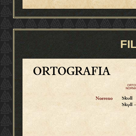
FI
ORTOGRAFIA
ORTO
NORMA
Skoll
Norreno
Skǫll