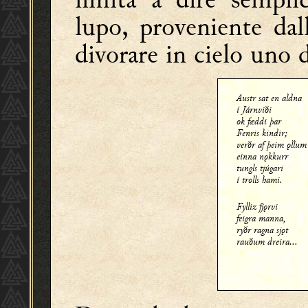
lupo, proveniente dal
divorare in cielo uno d
Austr sat en aldna
í Járnviði
ok fæddi þar
Fenris kindir;
verðr af þeim ǫllum
einna nǫkkurr
tungls tjúgari
í trolls hami.
Fylliz fjǫrvi
feigra manna,
ryðr ragna sjǫt
rauðum dreira...