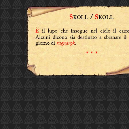
S
/
S
KOLL
KǪLL
il lupo che insegue nel cielo il car
È
Alcuni dicono sia destinato a sbranare il 
ragnarǫk
giorno di
.
* * *