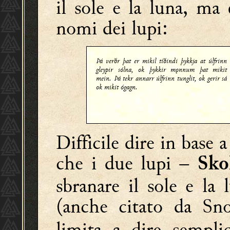
il sole e la luna, ma
nomi dei lupi:
Þá verðr þat er mikil tíðindi þykkja at úlfrinn
gleypir sólna, ok þykkir mǫnnum þat mikit
mein. Þá tekr annarr úlfrinn tunglit, ok gerir sá
ok mikit ógagn.
Difficile dire in base 
che i due lupi –
Sko
sbranare il sole e la
(anche citato da Sn
limita a dire sempl