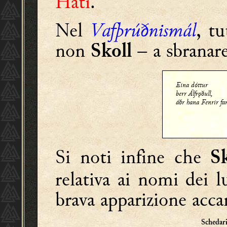
Hati
.
Nel
Vafþrúðnismál
, tu
non
–
a sbranare 
Skoll
Eina dóttur
berr Álfrǫðull,
áðr hana Fenrir far
Si noti infine che
Sk
relativa ai nomi dei 
brava apparizione acc
Schedar