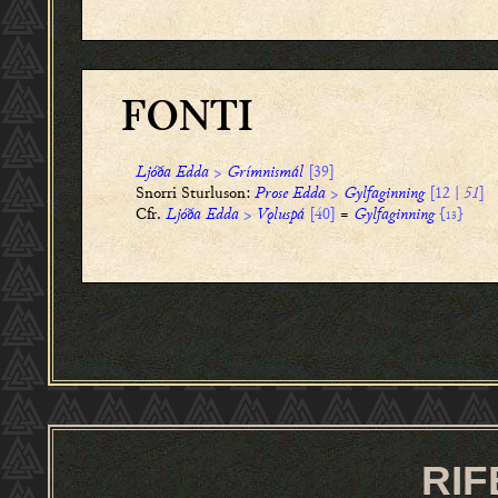
FONTI
Ljóða Edda
>
Grímnismál
[39]
Snorri Sturluson:
Prose Edda
>
Gylfaginning
[12 |
51
]
Cfr.
Ljóða Edda
>
Vǫluspá
[40]
=
Gylfaginning
{
}
13
RIF