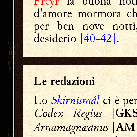
Freyr
la buona noti
d'amore mormora che
per ben nove notti
desiderio
[40-42]
.
Le redazioni
Skírnismál
Lo
ci è pe
Codex Regius
[
GKS
Arnamagnæanus
[
AM 