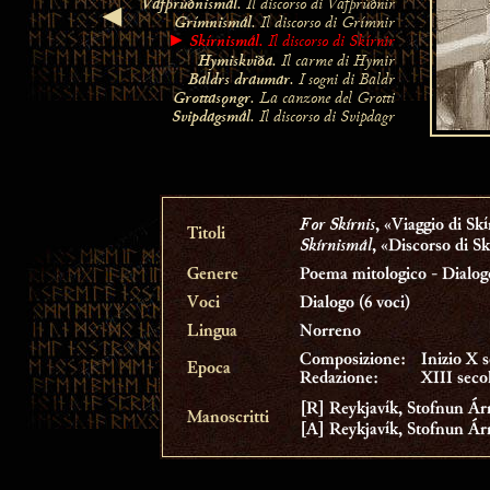
Vafþrúðnismál
. Il discorso di Vafþrúðnir
◄
Grímnismál
. Il discorso di Grímnir
Skírnismál
. Il discorso di Skírnir
►
Hymiskviða
. Il carme di Hymir
Baldrs draumar
. I sogni di Baldr
Grottasǫngr
. La canzone del Grotti
Svipdagsmál
. Il discorso di Svipdagr
For Skírnis
, «Viaggio di Skí
Titoli
Skírnismál
, «Discorso di Sk
Genere
Poema mitologico - Dialog
Voci
Dialogo (6 voci)
Lingua
Norreno
Composizione:
Inizio X s
Epoca
Redazione:
XIII seco
[R] Reykjavík, Stofnun Á
Manoscritti
[A] Reykjavík, Stofnun Á