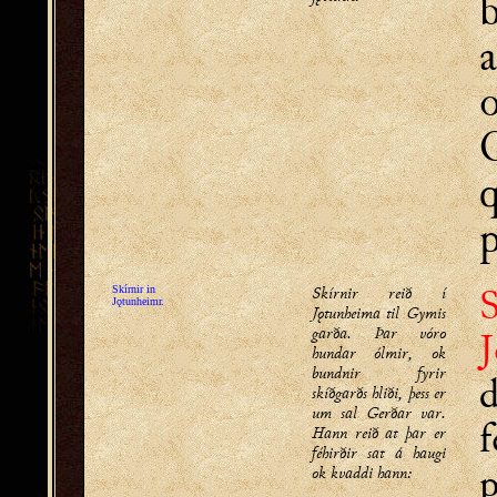
a
p
S
Skírnir reið í
Skírnir in
Jǫtunheimr.
Jǫtunheima til Gymis
garða. Þar vóro
hundar ólmir, ok
bundnir fyrir
skíðgarðs hliði, þess er
um sal Gerðar var.
f
Hann reið at þar er
féhirðir sat á haugi
ok kvaddi hann: