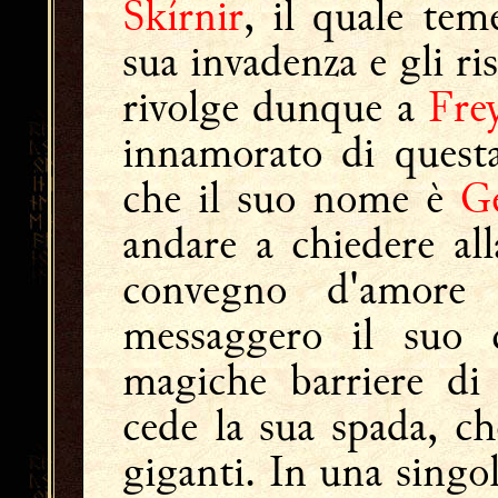
Skírnir
, il quale te
sua invadenza e gli r
rivolge dunque a
Fre
innamorato di quest
che il suo nome è
G
andare a chiedere al
convegno d'amor
messaggero il suo c
magiche barriere di
cede la sua spada, c
giganti. In una singo