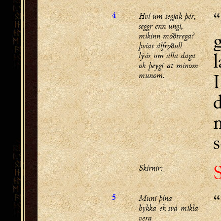
Hví um segjak þér,
4
seggr enn ungi,
mikinn móðtrega?
þvíat álfrǫðull
l
lýsir um alla daga
ok þeygi at mínom
munom.
L
d
s
S
Skírnir:
“
Muni þína
5
hykka ek svá mikla
vera