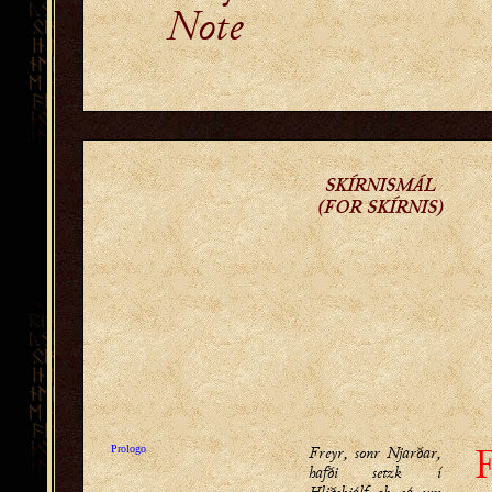
Note
SKÍRNISMÁL
(FOR SKÍRNIS)
F
Freyr, sonr Njarðar,
Prologo
hafði setzk í