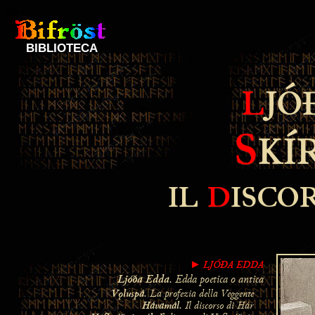
era e
BIBLIOTECA
L
JÓ
S
KÍ
IL
D
ISCO
LJÓĐA EDDA
►
Ljóða Edda
. Edda poetica o antica
Vǫluspá
. La profezia della Veggente
Hávamál
. Il discorso di Hár