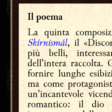
Il poema
La quinta composiz
Skírnismál
, il «Disco
più belli, interess
dell'intera raccolta
fornire lunghe esibiz
ma come protagonisti
un'incantevole vice
romantico: il di