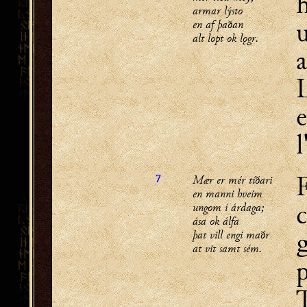
h
armar lýsto
u
en af þaðan
alt lopt ok lǫgr.
L
e
l
F
Mær er mér tíðari
7
en manni hveim
ungom í árdaga;
ása ok álfa
þat vill engi maðr
at vit samt sém.
p