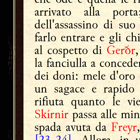
arrivato alla por
dell'assassino di suo
farlo entrare e gli ch
al cospetto di
Gerðr
la fanciulla a concede
dei doni: mele d'oro 
un sagace e rapido
rifiuta quanto le v
Skírnir
passa alle mina
spada avuta da
Freyr
[23-24]
. Allora, in