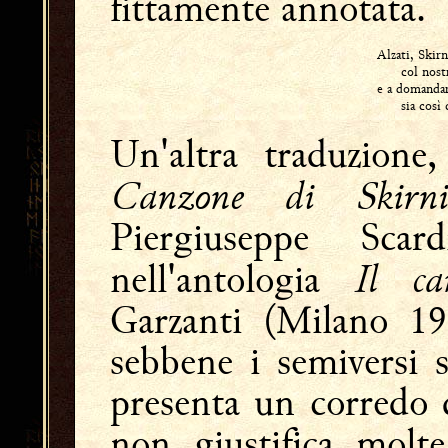
fittamente annotata.
Alzati, Skirn
col nostro
e a domandar
sia così c
Un'altra traduzione,
Canzone di Skirni
Piergiuseppe Sca
Il ca
nell'antologia
Garzanti (Milano 198
sebbene i semiversi s
presenta un corredo 
non giustifica molte