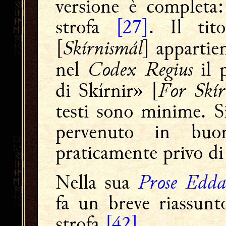
versione è completa:
strofa
[27]
. Il ti
Skírnismál
[
] appartie
Codex Regius
nel
il 
For Skír
di Skírnir
[
»
testi sono minime. Si
pervenuto in buo
praticamente privo di 
Prose Edda
Nella sua
fa un breve riassunt
strofa
[42]
.