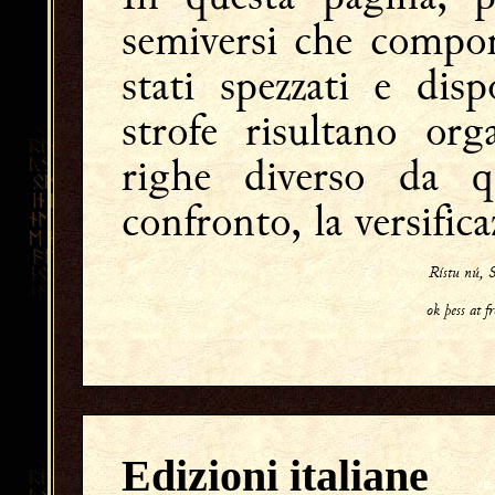
semiversi che compon
stati spezzati e dis
strofe risultano or
righe diverso da qu
confronto, la versific
Rístu nú,
ok þess at
Edizioni italiane