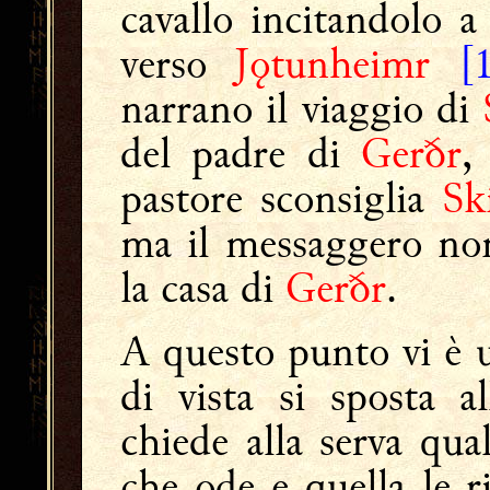
cavallo incitandolo a 
verso
Jǫtunheimr
[
narrano il viaggio di
del padre di
Gerðr
,
pastore sconsiglia
Sk
ma il messaggero non
la casa di
Gerðr
.
A questo punto vi è 
di vista si sposta a
chiede alla serva qua
che ode e quella le 