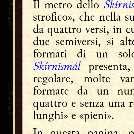
Skírni
Il metro dello
strofico», che nella 
da quattro versi, in c
due semiversi, si al
formati di un solo
Skírnismál
presenta,
regolare, molte var
formate da un num
quattro e senza una r
lunghi» e «pieni».
In questa pagina, p