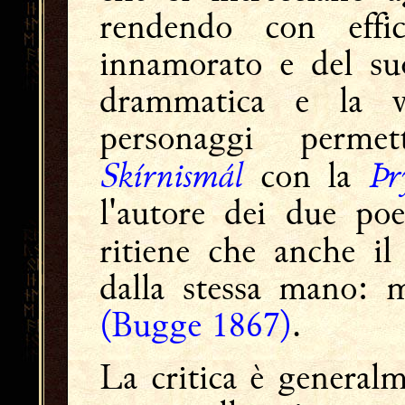
rendendo con effi
innamorato e del suo
drammatica e la viv
personaggi perme
Skírnismál
Þr
con la
l'autore dei due poe
ritiene che anche i
dalla stessa mano: 
(Bugge 1867)
.
La critica è generalm