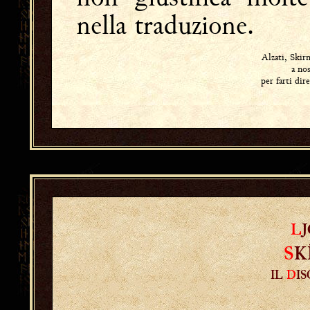
nella traduzione.
Alzati, Ski
a no
per farti dire
L
S
K
IL
D
I