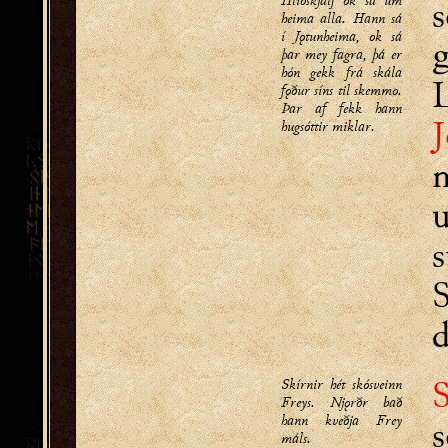
Hliðskjálf ok sá um
heima alla. Hann sá
í Jǫtunheima, ok sá
g
þar mey fagra, þá er
hón gekk frá skála
fǫður síns til skemmo.
Þar af fekk hann
hugsóttir miklar.
m
u
s
S
d
S
Skírnir hét skósveinn
Freys. Njǫrðr bað
hann kveðja Frey
s
máls.