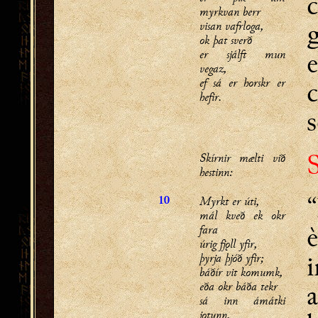
c
myrkvan berr
visan vafrloga,
ok þat sverð
e
er sjálft mun
vegaz,
ef sá er horskr er
hefir.
s
S
Skírnir mælti við
hestinn:
“
Myrkt er úti,
10
mál kveð ek okr
è
fara
úrig fjǫll yfir,
i
þyrja þjóð yfir;
báðír vit komumk,
eða okr báða tekr
sá inn ámátki
jǫtunn.