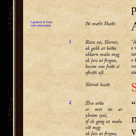
p
Þá mælti Skaði:
I genitori di Freyr
sono preoccupati.
Rístu nú, Skírnir,
“À
1
ok gakk at beiða
e 
okkarn mála mǫg
un
ok þess at fregna,
e 
hveim enn fróði sé
co
ofreiði afi.
si
S
Skírnir kvað:
“
Illra orða
2
er mér ón at
ykrom syni,
ef ek geng at mæla
v
við mǫg
ok þess at fregna,