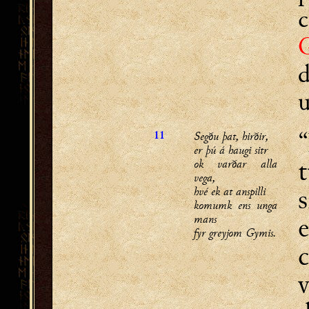
u
“
Segðu þat, hirðir,
11
er þú á haugi sitr
ok varðar alla
vega,
s
hvé ek at anspilli
komumk ens unga
e
mans
fyr greyjom Gymis.