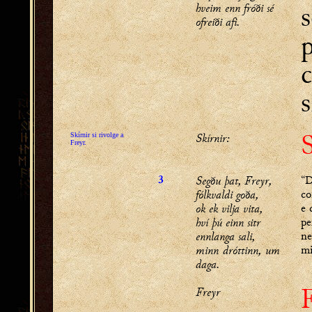
s
hveim enn fróði sé
ofreiði afi.
p
c
s
S
Skírnir:
Skírnir si rivolge a
Freyr.
Segðu þat, Freyr,
“D
3
fólkvaldi goða,
co
ok ek vilja vita,
e 
hví þú einn sitr
pe
ennlanga sali,
ne
minn dróttinn, um
mi
daga.
Freyr