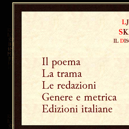
L
S
K
IL
D
I
Il poema
La trama
Le redazioni
Genere e metrica
Edizioni italiane