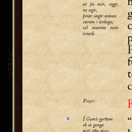
at þú mér, seggr,
ne segir,
þvíat ungir saman
c
várom i árdaga;
vel mættim tveir
trúask.
p
c
Freyr:
“
Í Gymis gǫrðom
6
ek sá ganga
mér tíða mey;