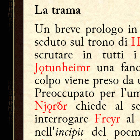
La trama
Un breve prologo in 
seduto sul trono di
H
scrutare in tutti
Jǫtunheimr
una fanci
colpo viene preso da
Preoccupato per l'um
Njǫrðr
chiede al se
interrogare
Freyr
al 
incipit
nell'
del poema