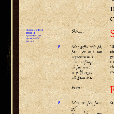
c
S
Skírnir:
Skírnir si offre di
andare in
Jǫtunheimr per
parlare con la
fanciulla.
Mar gefðu mér þá,
“I
8
þann er mik um
ch
myrkvan beri
gu
vísan vafrloga,
e 
ok þat sverð
ch
er sjálft vegiz
co
við jǫtna ætt.
Freyr:
“
Mar ek þér þann
9
gef
er þik um