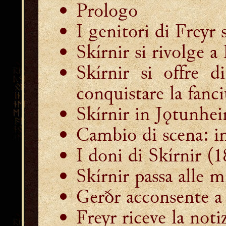
Prologo
I genitori di Freyr
Skírnir si rivolge a
Skírnir si offre 
conquistare la fanci
Skírnir in Jǫtunhe
Cambio di scena: in
I doni di Skírnir
(1
Skírnir passa alle 
Gerðr acconsente a 
Freyr riceve la noti