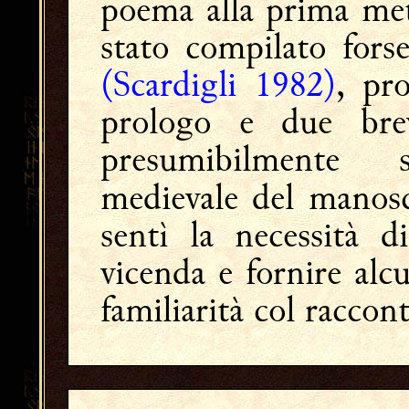
poema alla prima met
stato compilato fors
(Scardigli 1982)
, pr
prologo e due bre
presumibilmente 
medievale del manosc
sentì la necessità d
vicenda e fornire alc
familiarità col raccon