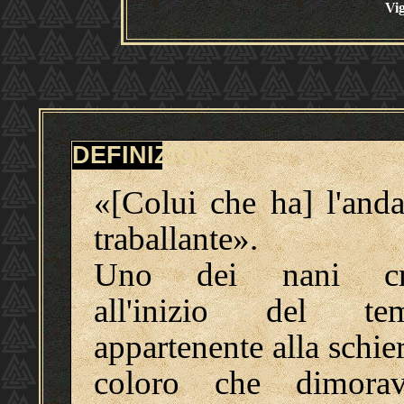
Vi
DEFINIZIONE
«[Colui che ha] l'anda
traballante».
Uno dei nani cre
all'inizio del te
appartenente alla schie
coloro che dimora