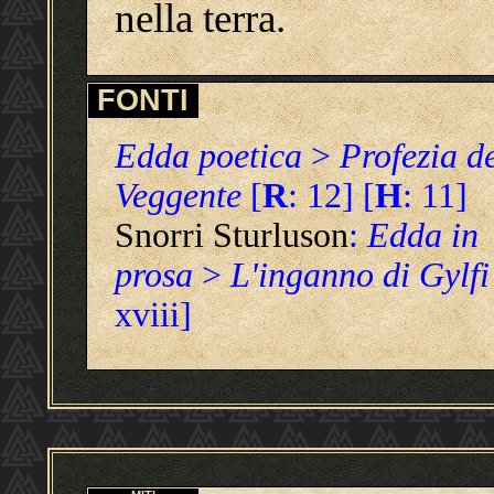
nella terra.
FONTI
Edda poetica
>
Profezia d
Veggente
[
R
: 12] [
H
: 11]
Snorri Sturluson
:
Edda in
prosa
>
L'inganno di Gylfi
xviii]