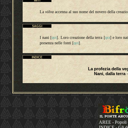
MITI
La
völva
accenna al suo nome del novero della creazio
SAGGI
I nani [
]. Loro creazione della terra [
] e loro na
QUI
QUI
presenza nelle fonti
[
]
.
QUI
INDICE
La profezia della v
Nani, dalla terra
-
AREE - Popoli 
INDICE - Gli dèi