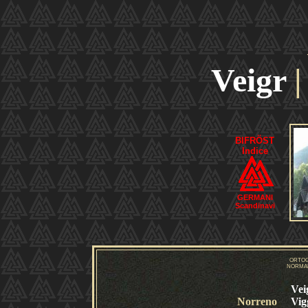
Veigr
BIFRÖST
Indice
GERMANI
Scandinavi
ORTOG
NORMAL
Vei
Norreno
Vig