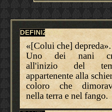
DEFINIZIONE
«[Colui che] depreda».
Uno dei nani cre
all'inizio del te
appartenente alla schie
coloro che dimora
nella terra e nel fango.