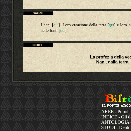
SAGGI
I nani [
]. Loro creazione della terra [
] e loro n
QUI
QUI
nelle fonti
[
]
.
QUI
INDICE
La profezia della v
Nani, dalla terra
-
AREE - Popoli 
INDICE - Gli dèi
ANTOLOGIA - La
STUDI - Dentro 