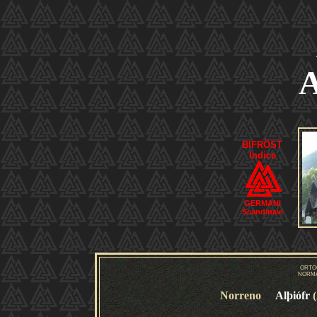
A
BIFRÖST
Indice
GERMANI
Scandinavi
ORTO
NORMA
Norreno
Alþiófr
(