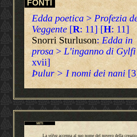
FONTI
Edda poetica
>
Profezia d
Veggente
[
R
: 11] [
H
: 11]
Snorri Sturluson
:
Edda in
prosa
>
L'inganno di Gylfi
xvii]
Þulur > I nomi dei nani
[3
MITI
La
völva
accenna al suo nome del novero della creazio