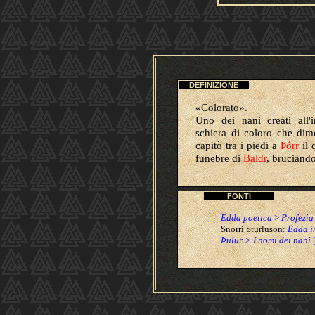
DEFINIZIONE
«Colorato».
Uno dei nani creati all'
schiera di coloro che dim
capitò tra i piedi a
Þórr
il 
funebre di
Baldr
, bruciando
FONTI
Edda poetica
>
Profezia
Snorri Sturluson
:
Edda i
Þulur > I nomi dei nani