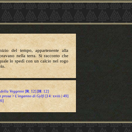
inizio del tempo, appartenente alla
oravano nella terra.
Si racconto che
quale lo spedì con un calcio nel rogo
lo.
 della Veggente
[
R
: 12] [
H
: 12]
n prosa
>
L'inganno di Gylfi
[14: xviii | 49]
[6]