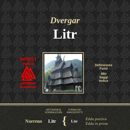
Dvergar
Litr
BIFRÖST
Indice
Definizione
Fonti
Miti
Saggi
Indice
GERMANI
Scandinavi
ORTOGRAFIA
FORMA DEI
NORMALIZZATA
MANOSCRITTI
{
Edda poetica
Norreno
Litr
Litr
Edda in prosa