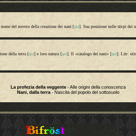
 nome del novero della creazione dei nani [
]. Sua posizione nelle stirpi dei n
QUI
ione della terra [
] e loro natura [
]. Il «catalogo dei nani» [
]. Litr
: et
QUI
QUI
QUI
La profezia della veggente
- Alle origini della conoscenza
Nani, dalla terra
- Nascita del popolo del sottosuolo