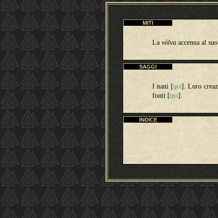
MITI
La
völva
accenna al suo
SAGGI
I nani [
]. Loro creaz
QUI
fonti
[
]
.
QUI
INDICE