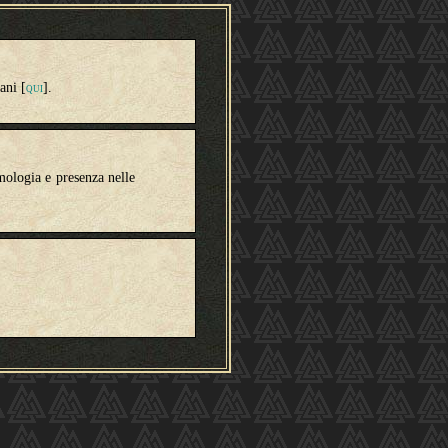
ani [
].
QUI
imologia e presenza nelle