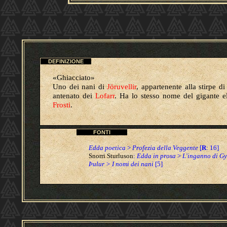
DEFINIZIONE
«Ghiacciato»
Uno dei nani di
Jöruvellir
, appartenente alla stirpe d
antenato dei
Lofarr
. Ha lo stesso nome del gigante e
Frosti
.
FONTI
Edda poetica
>
Profezia della Veggente
[
R
: 16]
Snorri Sturluson
:
Edda in prosa
>
L'inganno di Gy
Þulur > I nomi dei nani
[5]