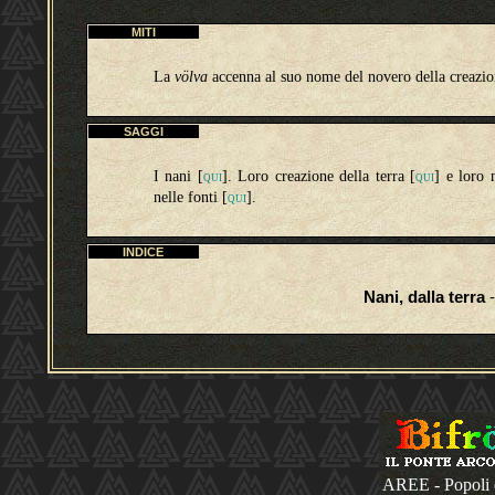
MITI
La
völva
accenna al suo nome del novero della creazio
SAGGI
I nani [
]. Loro creazione della terra [
] e loro 
QUI
QUI
nelle fonti
[
]
.
QUI
INDICE
Nani, dalla terra
-
AREE - Popoli 