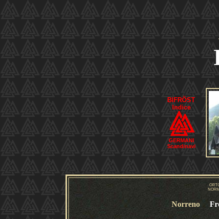
BIFRÖST
Indice
GERMANI
Scandinavi
ORT
NORM
Norreno
Fr