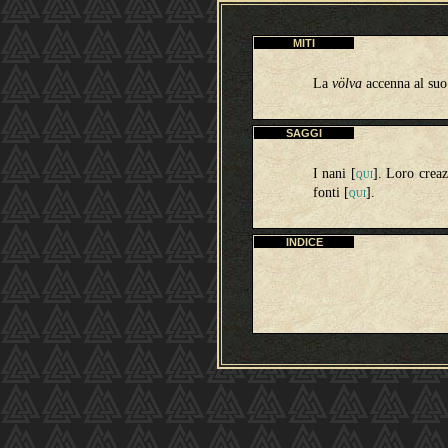
MITI
La
völva
accenna al suo
SAGGI
I nani [
]. Loro creaz
QUI
fonti
[
]
.
QUI
INDICE