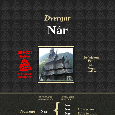
Dvergar
Nár
BIFRÖST
Indice
Definizione
Fonti
Miti
Saggi
Indice
GERMANI
Scandinavi
ORTOGRAFIA
FORMA DEI
{
NORMALIZZATA
MANOSCRITTI
Nar
Nár
Edda poetica
Norreno
Nár
N
ą
r
Edda in prosa