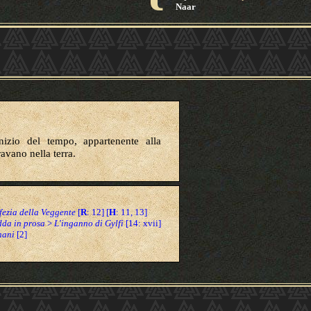
Naar
inizio del tempo, appartenente alla
avano nella terra.
fezia della Veggente
[
R
: 12] [
H
: 11, 13]
da in prosa
>
L'inganno di Gylfi
[14: xvii]
 nani
[2]