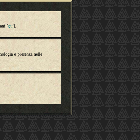
ani [
].
QUI
imologia e presenza nelle