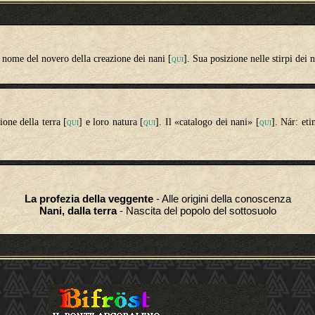
 nome del novero della creazione dei nani [
]. Sua posizione nelle stirpi dei n
QUI
ione della terra [
] e loro natura [
]. Il «catalogo dei nani» [
]. Nár
: et
QUI
QUI
QUI
La profezia della veggente
- Alle origini della conoscenza
Nani, dalla terra
- Nascita del popolo del sottosuolo