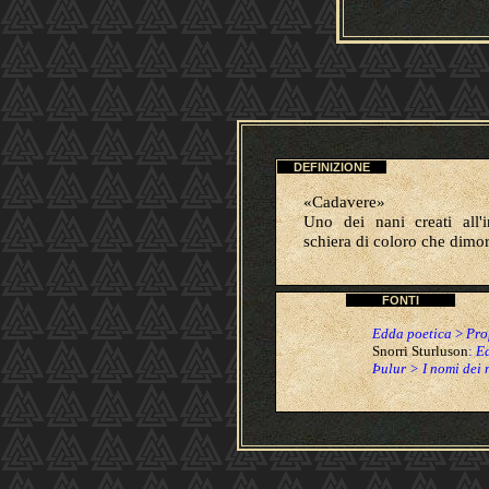
DEFINIZIONE
«Cadavere»
Uno dei nani creati all'
schiera di coloro che dimor
FONTI
Edda poetica
>
Pro
Snorri Sturluson
:
Ed
Þulur > I nomi dei