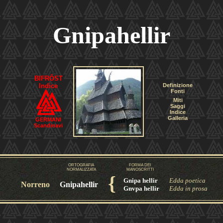
Gnipahellir
BIFRÖST
Indice
Definizione
Fonti
Miti
Saggi
Indice
Galleria
GERMANI
Scandinavi
ORTOGRAFIA
FORMA DEI
NORMALIZZATA
MANOSCRITTI
{
Gnipa hellir
Edda poetica
Norreno
Gnipahellir
Gnvpa hellir
Edda in prosa