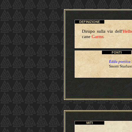
DEFINIZIONE
Dirupo sulla via dell'
Helh
cane
Garmr
.
FONTI
Edda poetica
Snorri Sturlu
MITI