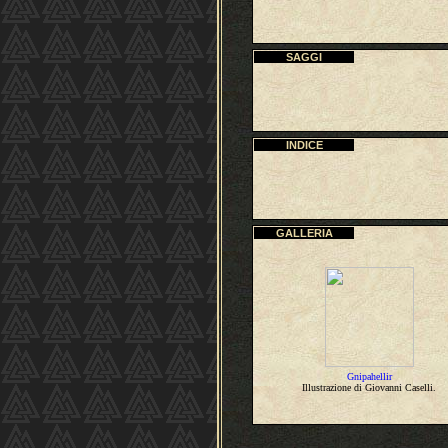
SAGGI
INDICE
GALLERIA
Gnipahellir
Illustrazione di Giovanni Caselli.