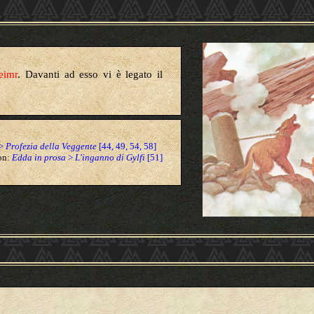
eimr
. Davanti ad esso vi è legato il
>
Profezia della Veggente
[44, 49, 54, 58]
son:
Edda in prosa
>
L'inganno di Gylfi
[51]