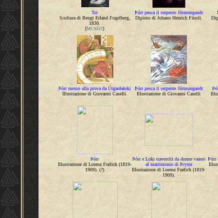
Tor
Þórr pesca il serpente Jörmungandr
Scultura di Bengt Erland Fogelberg,
Dipinto di Johann Henrich Füssli.
Dip
1830.
[
]
MUSEO
Þórr messo alla prova da Útgarðaloki
Þórr pesca il serpente Jörmungandr
Þó
Illustrazione di Giovanni Caselli.
Illustrazione di Giovanni Caselli
Ill
Þórr
Þórr e Loki travestiti da donne vanno
Þórr 
Illustrazione di Lorenz Frølich (1819-
al matrimonio di Þrymr
Illu
1909). (?)
Illustrazione di Lorenz Frølich (1819-
1909).