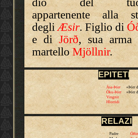
dio del tuo
appartenente alla st
degli
Æsir
. Figlio di
Ó
e di
Jörð
, sua arma 
martello
Mjöllnir
.
EPITETI
Ása-Þórr
«Þórr 
Öku-Þórr
«Þórr d
Vingnir
Hlorridi
RELAZIO
Padre
Óði