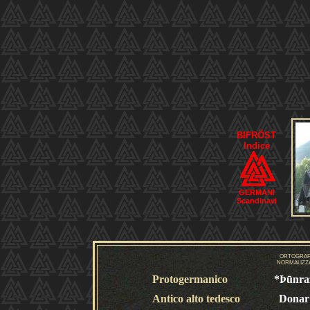
BIFRÖST
Indice
GERMANI
Scandinavi
ORTOGRAF
NORMALIZZ
Protogermanico
*Þūnra
Antico alto tedesco
Donar