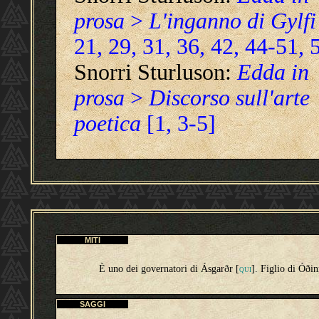
prosa
>
L'inganno di Gylfi
21, 29, 31, 36, 42, 44-51,
Snorri Sturluson:
Edda in
prosa
>
Discorso sull'arte
poetica
[1
,
3-5]
MITI
È uno dei governatori di Ásgarðr [
]. Figlio di Óðin
QUI
SAGGI