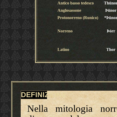
Antico basso tedesco
Thūno
Anglosassone
Þūnor
Protonorreno (Runico)
*Þūno
Norreno
Þórr
Latino
Thor
DEFINIZIONE
Nella mitologia norr