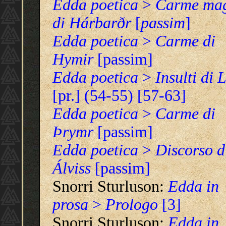
Edda poetica
>
Carme ma
di Hárbarðr
[
passim
]
Edda poetica
>
Carme di
Hymir
[passim]
Edda poetica
>
Insulti di 
[pr.] (54-55) [57-63]
Edda poetica
>
Carme di
Þrymr
[passim]
Edda poetica
>
Discorso d
Álviss
[passim]
Snorri Sturluson:
Edda in
prosa
>
Prologo
[3]
Snorri Sturluson:
Edda in