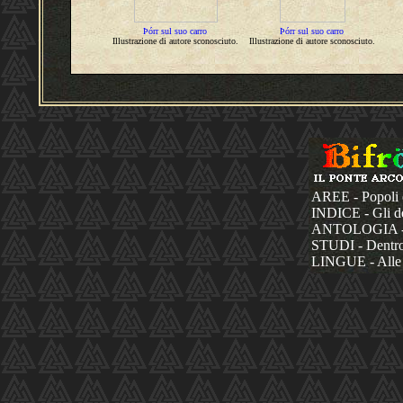
Þórr sul suo carro
Þórr sul suo carro
Illustrazione di autore sconosciuto.
Illustrazione di autore sconosciuto.
AREE - Popoli 
INDICE - Gli dèi
ANTOLOGIA - La
STUDI - Dentro 
LINGUE - Alle 