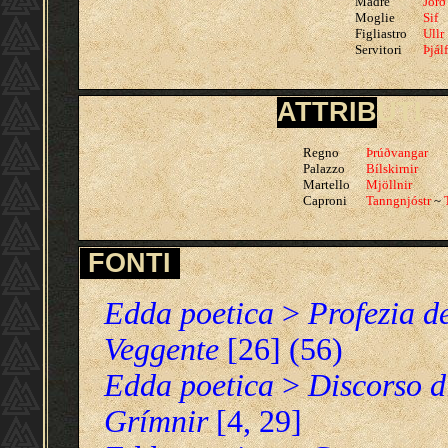
Madre
Jörð
Moglie
Sif
Figliastro
Ullr
Servitori
Þjálf
ATTRIBUTI
Regno
Þrúðvangar
Palazzo
Bílskirnir
Martello
Mjöllnir
Caproni
Tanngnjóstr
~
FONTI
Edda poetica
>
Profezia d
Veggente
[26] (56)
Edda poetica
>
Discorso d
Grímnir
[4,
29]