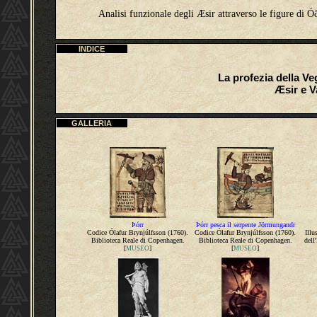
Analisi funzionale degli Æsir attraverso le figure di Ó
INDICE
La profezia della V
Æsir e V
GALLERIA
Þórr
Þórr pesca il serpente Jörmungandr
Codice Ólafur Brynjúlfsson (1760).
Codice Ólafur Brynjúlfsson (1760).
Illu
Biblioteca Reale di Copenhagen.
Biblioteca Reale di Copenhagen.
dell
[
]
[
]
MUSEO
MUSEO