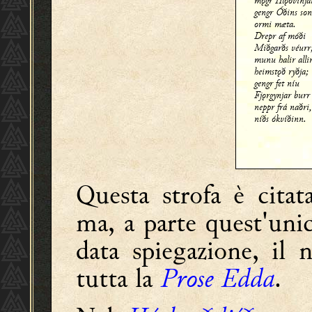
mǫgr Hlǫðvinja
gengr Óðins son
ormi mæta.
Drepr af móði
Miðgarðs véurr
munu halir alli
heimstǫð ryðja;
gengr fet níu
Fjǫrgynjar burr
neppr frá naðri
níðs ókvíðinn.
Questa strofa è cita
ma, a parte quest'unic
data spiegazione, il
tutta la
Prose Edda
.