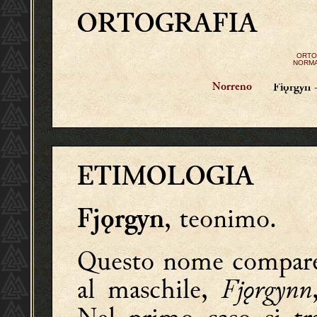
ORTOGRAFIA
ORTO
NORMA
Norreno
Fiǫrgyn
ETIMOLOGIA
, teonimo.
Fjǫrgyn
Questo nome compare n
al maschile,
Fjǫrgynn