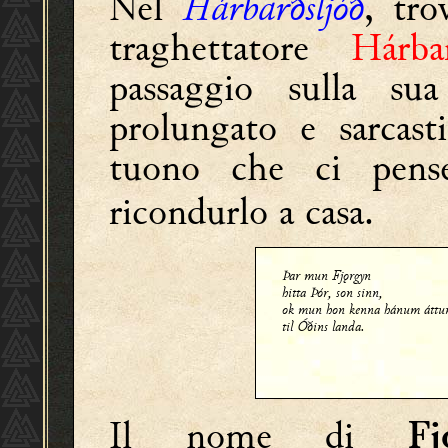
Nel
Hárbarðsljóð
, tr
traghettatore
Hárba
passaggio sulla su
prolungato e sarcast
tuono che ci pen
ricondurlo a casa.
Þar mun Fjǫrgyn
hitta Þór, son sinn,
ok mun hon kenna hánum áttun
til Óðins landa.
Il nome di
F