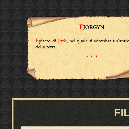
F
JǪRGYN
piteto di
Jǫrð
, nel quale si adombra un'antic
E
della terra.
* * *
FI