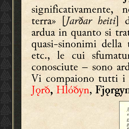
significativamente, 
terra» [
Jarðar heiti
] 
ardua in quanto si tra
quasi-sinonimi della 
etc., le cui sfumatu
conosciute – sono ard
Vi compaiono tutti i 
Jǫrð
Hlóðyn
,
,
Fjǫrgy
J
e
g
g
f