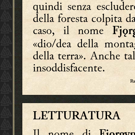
quindi senza escluder
della foresta colpita 
caso, il nome
Fjǫr
«dio/dea della monta
della terra».
Anche tal
insoddisfacente.
Ra
LETTURATURA
Il nome di
Fjǫrg