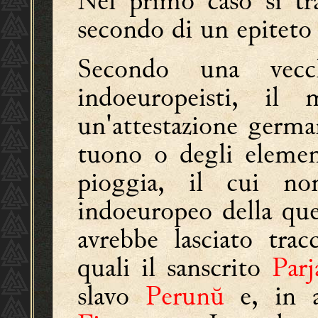
Nel primo caso si tr
secondo di un epiteto 
Secondo una vecc
indoeuropeisti, il
un'attestazione german
tuono o degli element
pioggia, il cui no
indoeuropeo della qu
avrebbe lasciato tra
quali il sanscrito
Parj
slavo
Perunŭ
e, in 