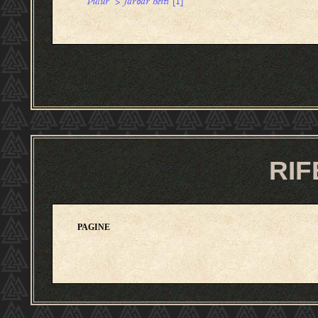
Þulur
>
Jarðar heiti
[1]
RIF
PAGINE