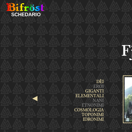
SCHEDARIO
F
◄