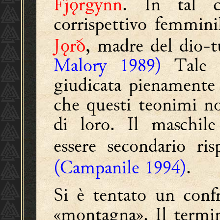
Fjǫrgynn
. In tal c
corrispettivo femmin
Jǫrð
, madre del dio
Malory 1989)
Tale i
giudicata pienamente
che questi teonimi 
di loro. Il maschil
essere secondario ri
(Campanile 1994)
.
Si è tentato un conf
«montagna». Il termin