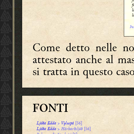
f
l
l
Þu
Come detto nelle no
attestato anche al ma
si tratta in questo cas
FONTI
Ljóða Edda
>
Vǫluspá
[56]
Ljóða Edda
>
Hárbarðsljóð
[56]