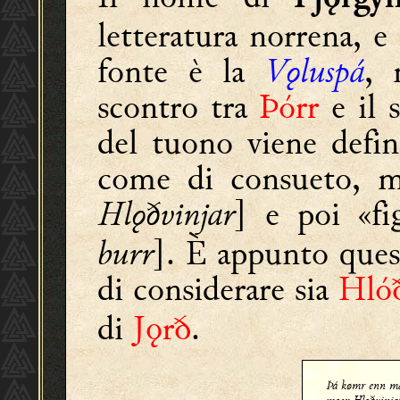
letteratura norrena, 
fonte è la
Vǫluspá
, 
scontro tra
Þórr
e il 
del tuono viene defin
come di consueto, m
Hlǫðvinjar
] e poi «f
burr
]. È appunto ques
di considerare sia
Hló
di
Jǫrð
.
Þá kømr enn m