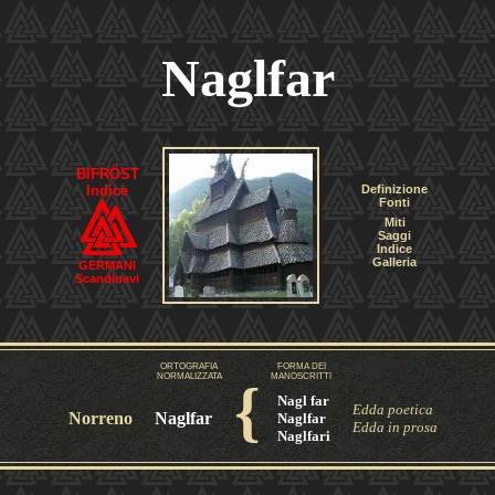
Naglfar
BIFRÖST
Indice
Definizione
Fonti
Miti
Saggi
Indice
Galleria
GERMANI
Scandinavi
ORTOGRAFIA
FORMA DEI
NORMALIZZATA
MANOSCRITTI
{
Nagl far
Edda poetica
Norreno
Naglfar
Naglfar
Edda in prosa
Naglfari