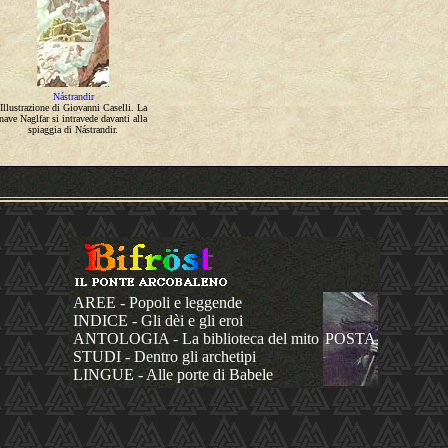
Nástrandir
Illustrazione di Giovanni Caselli. La
nave Naglfar si intravede davanti alla
spiaggia di Nástrandir.
AREE - Popoli e leggende
INDICE - Gli dèi e gli eroi
ANTOLOGIA - La biblioteca del mito
POSTA
STUDI - Dentro gli archetipi
LINGUE - Alle porte di Babele