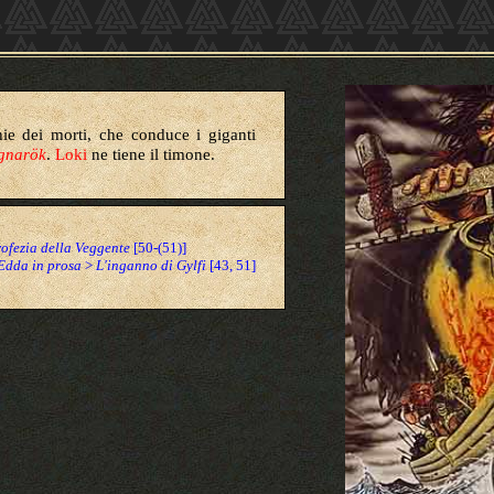
ie dei morti, che conduce i giganti
gnarök
.
Loki
ne tiene il timone.
ofezia della Veggente
[50-(51)]
Edda in prosa
>
L'inganno di Gylfi
[43, 51]