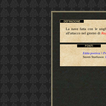
DEFINIZIONE
La nave fatta con le ungh
all'attacco nel giorno di
Ra
FONTI
Edda poetica
>
Pr
Snorri Sturluson: