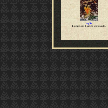
Naglfar
Illustrazione di artista sconosciuto.