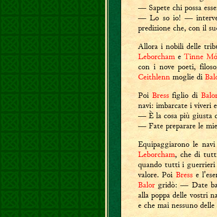
— Sapete chi possa ess
— Lo so io! — interv
predizione che, con il s
Allora i nobili delle tri
Leborcham
e
Tinne Mór
con i nove poeti, filos
Ceithlenn
moglie di
Bal
Poi
Bress
figlio di
Balo
navi: imbarcate i viveri 
— È la cosa più giusta d
— Fate preparare le mi
Equipaggiarono le navi 
Leborcham
, che di tutt
quando tutti i guerrieri
valore. Poi
Bress
e l'ese
Balor
gridò: — Date ba
alla poppa delle vostri 
e che mai nessuno delle