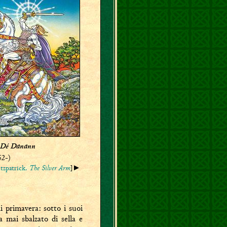
 Dé Danann
52-)
tzpatrick.
The Silver Arm
]►
i primavera: sotto i suoi
 mai sbalzato di sella e