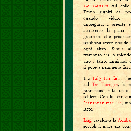
Dé Danann
sul coll
Erano riuniti da p
quando videro un
dispiegarsi a oriente 
attraverso la piana. 
guerriero che procedev
sembrava avere grande a
ogni altro. Simile a
tramonto era lo splendo
viso e tanto luminoso 
si poteva nemmeno fissa
Era
Lúg Lámfada
, ch
dal
Tír Tairngiri
, la «
promessa», alla testa
schiere. Con lui venivano
Manannán mac Lir
, suo
latte.
Lúg
cavalcava la
Aonba
zoccoli il mare era com