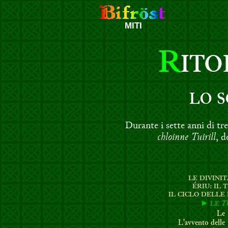
MITI
R
ITO
LO 
Durante i sette anni di tre
chloinne Tuirill
, d
LE DIVINI
ÉRIU: IL 
I
L CICLO DELLE 
T
► LE
Le
L'avvento delle