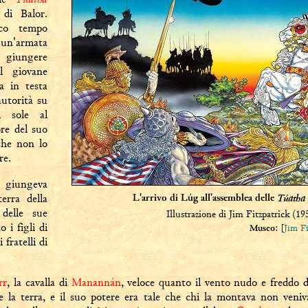
e di
Balor
.
oco tempo
'armata
e giungere
Il giovane
a in testa
utorità su
l sole al
re del suo
che non lo
re.
e giungeva
terra della
Túatha
L'arrivo di Lúg all'assemblea delle
 delle sue
Illustrazione di Jim Fitzpatrick (19
 i figli di
: [
Jim Fi
Museo
i fratelli di
rr
, la cavalla di
Manannán
, veloce quanto il vento nudo e freddo d
e la terra, e il suo potere era tale che chi la montava non veniva