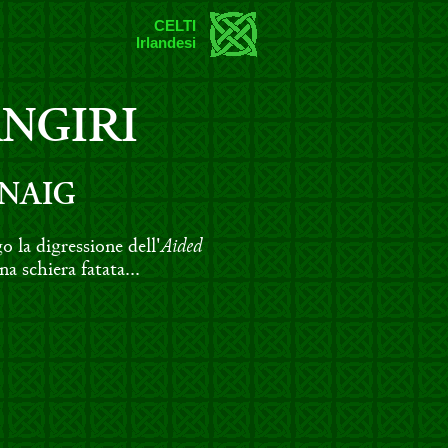
CELTI
Irlandesi
RNGIRI
NAIG
Aided
o la digressione dell'
a schiera fatata...