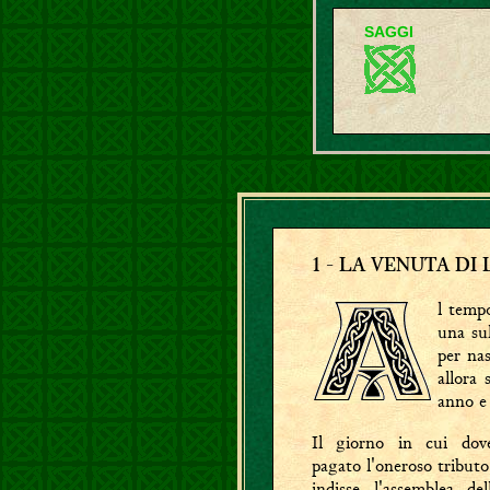
SAGGI
1
- LA VENUTA DI 
l temp
una sul
per nas
allora 
anno e
Il giorno in cui dove
pagato l'oneroso tributo
indisse l'assemblea de