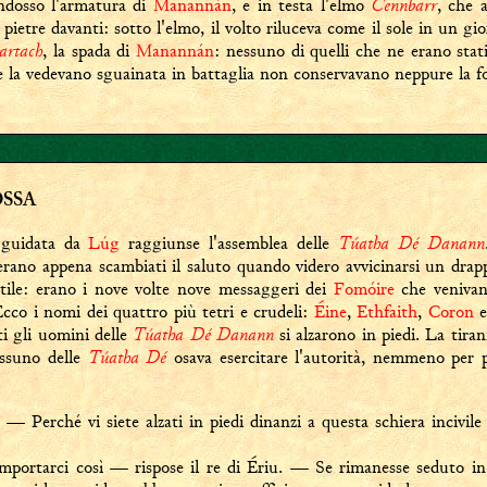
Cennbarr
ndosso l'armatura di
Manannán
, e in testa l'elmo
, che 
pietre davanti: sotto l'elmo, il volto riluceva come il sole in un g
artach
, la spada di
Manannán
: nessuno di quelli che ne erano stati
e la vedevano sguainata in battaglia non conservavano neppure la fo
OSSA
Túatha Dé Danann
 guidata da
Lúg
raggiunse l'assemblea delle
erano appena scambiati il saluto quando videro avvicinarsi un drap
stile: erano i nove volte nove messaggeri dei
Fomóire
che venivano
cco i nomi dei quattro più tetri e crudeli:
Éine
,
Ethfaith
,
Coron
Túatha Dé Danann
tti gli uomini delle
si alzarono in piedi. La tiran
Túatha Dé
essuno delle
osava esercitare l'autorità, nemmeno per pun
: — Perché vi siete alzati in piedi dinanzi a questa schiera incivile
mportarci così — rispose il re di Ériu. — Se rimanesse seduto in