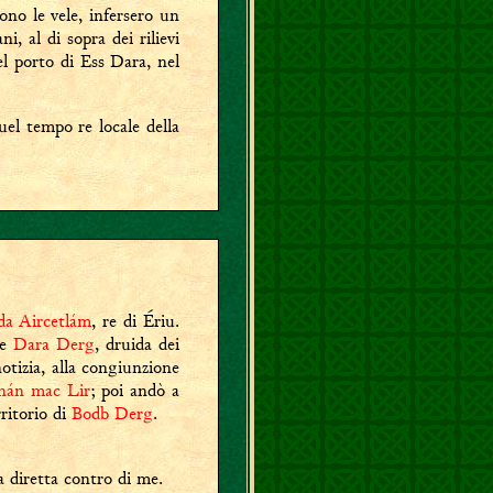
rono le vele, infersero un
i, al di sopra dei rilievi
l porto di Ess Dara, nel
uel tempo re locale della
a Aircetlám
, re di Ériu.
ve
Dara Derg
, druida dei
otizia, alla congiunzione
án mac Lir
; poi andò a
rritorio di
Bodb Derg
.
 diretta contro di me.