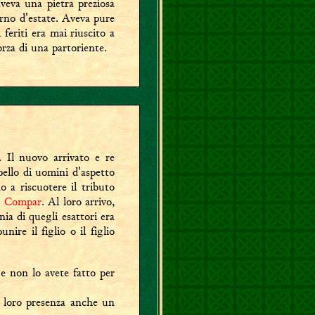
aveva una pietra preziosa
iorno d'estate. Aveva pure
 feriti era mai riuscito a
rza di una partoriente.
. Il nuovo arrivato e re
pello di uomini d'aspetto
 a riscuotere il tributo
e
Compar
. Al loro arrivo,
nia di quegli esattori era
ire il figlio o il figlio
 e non lo avete fatto per
 loro presenza anche un