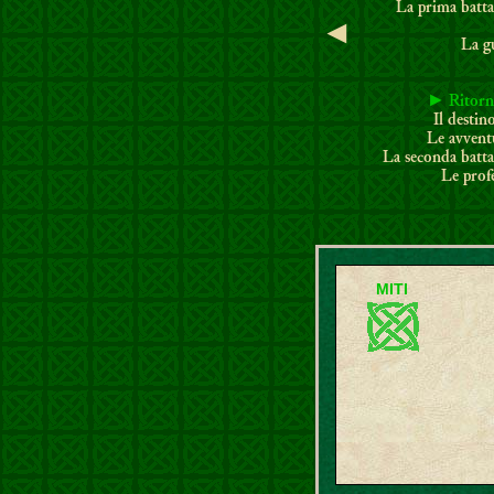
La prima batta
◄
La g
►
Ritorn
Il destino
Le avvent
La seconda batta
Le prof
MITI