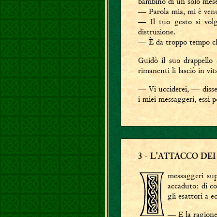
bambino di un solo mese,
— Parola mia, mi è venu
— Il tuo gesto si vol
distruzione.
— È da troppo tempo che
Guidò il suo drappello 
rimanenti li lasciò in vit
— Vi ucciderei, — diss
i miei messaggeri, essi 
3
- L'ATTACCO DE
messaggeri sup
accaduto: di c
gli esattori a e
— E la ragione 