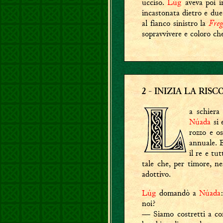
ucciso.
Lúg
aveva poi i
incastonata dietro e due 
Freg
al fianco sinistro la
sopravvivere e coloro ch
2
-
INIZIA LA RISC
a schiera
Núada
si 
rozzo e o
annuale. E
il re e tu
tale che, per timore, n
adottivo.
Lúg
domandò a
Núada
noi?
— Siamo costretti a co