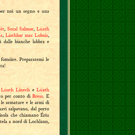
è per noi un segno e una
ét
,
Sotal Salmor
,
Lúath
as
,
Líathbar mac Lobais
,
li dalle bianche labbra e
 fomóire. Preparatemi le
ta!
.
Lúath Linech
e
Lúath
to per conto di
Bress
. E
 le armature e le armi di
navi salpavano, dal porto
l'isola che chiamano Ériu
atela a nord di Lochlann,