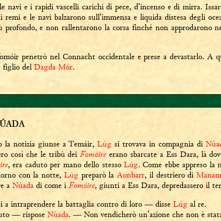
e navi e i rapidi vascelli carichi di pece, d'incenso e di mirra. Issa
 remi e le navi balzarono sull'immensa e liquida distesa degli ocean
iù profondo, e non rallentarono la corsa finché non approdarono ne
fomóir penetrò nel Connacht occidentale e prese a devastarlo. A q
g
figlio del
Dagda Mór
.
 NÚADA
 la notizia giunse a Temáir,
Lúg
si trovava in compagnia di
Núad
Fomóire
ro così che le tribù dei
erano sbarcate a Ess Dara, là do
ire
, era caduto per mano dello stesso
Lúg
. Come ebbe appreso la n
iorno con la notte,
Lúg
preparò la
Aonbarr
, il destriero di
Manann
Fomóire
ire a
Núada
di come i
, giunti a Ess Dara, depredassero il te
 a intraprendere la battaglia contro di loro — disse
Lúg
al re.
iuto — rispose
Núada
. — Non vendicherò un'azione che non è stata