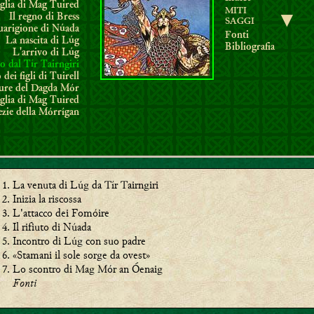
glia di Mag Tuired
MITI
Il regno di Bress
▼
SAGGI
uarigione di Núada
Fonti
La nascita di Lúg
Bibliografia
L'arrivo di Lúg
o dal
Tír Tairngiri
 dei figli di Tuirell
ure del Dagda Mór
glia di Mag Tuired
ezie della Mórrígan
La venuta di Lúg da Tír Tairngiri
Inizia la riscossa
L'attacco dei Fomóire
Il rifiuto di Núada
Incontro di Lúg con suo padre
«Stamani il sole sorge da ovest»
Lo scontro di Mag Mór an Óenaig
Fonti