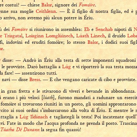
Fomóire
ere costui? — chiese
Balor
, signore dei
.
enne sua moglie
Ceithlenn
. — È il figlio di nostra figlia, ed 
uo arrivo, non avremo più alcun potere in Ériu.
Fomóire
bù dei
si riunirono in assemblea:
Eb
e
Senchab
nipoti di
N
 Trísgatal
,
Loisginn Lomglúinech
,
Lúath Linech
, il druido
Lob
ofi, indovini ed eruditi fomóire; lo stesso
Balor
, i dodici suoi fig
or
.
r
disse: — Andrò in Ériu alla testa di sette imponenti squadroni
e le provviste. Darò battaglia a
Lúg
e vi riporterò la sua testa mozza
a fare! — assentirono tutti.
e navi — disse
Bress
. — E che vengano caricate di cibo e provviste.
in gran fretta e le stivarono di viveri e bevande in abbondanza
lúath
i erano i più veloci [
], furono mandati a radunare un eserci
 fomóire si trovarono riuniti in un posto, gli uomini approntarono
rcito ai suoi ordini s'imbarcarono alla volta di Ériu. E mentre le 
ttaglia a
Lúg Ildánach
e tagliategli la testa! Poi incatenate quel
navi. Fate in modo che l'acqua profonda ne prenda il posto. Trascin
Túatha Dé Danann
la segua fin quassù!