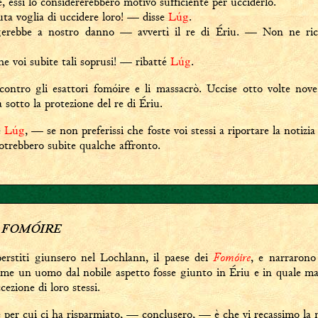
 essi lo considererebbero motivo sufficiente per ucciderlo.
ta voglia di uccidere loro! — disse
Lúg
.
gerebbe a nostro danno — avvertì il re di Ériu. — Non ne r
 voi subite tali soprusi! — ribatté
Lúg
.
contro gli esattori fomóire e li massacrò. Uccise otto volte no
a sotto la protezione del re di Ériu.
e
Lúg
, — se non preferissi che foste voi stessi a riportare la notizia 
potrebbero subite qualche affronto.
FOMÓIRE
I
Fomóire
erstiti giunsero nel Lochlann, il paese dei
, e narrarono
ome un uomo dal nobile aspetto fosse giunto in Ériu e in quale man
ccezione di loro stessi.
per cui ci ha risparmiato, — conclusero, — è che vi recassimo la n