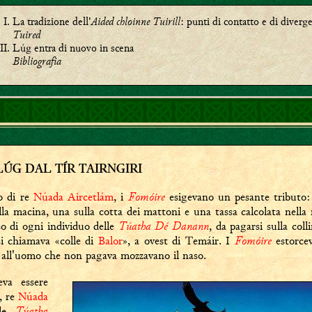
La tradizione dell'
Aided chloinne Tuirill
: punti di contatto e di diverg
Tuired
Lúg entra di nuovo in scena
Bibliografia
LÚG DAL TÍR TAIRNGIRI
Fomóire
o di re
Núada Aircetlám
, i
esigevano un pesante tributo:
la macina, una sulla cotta dei mattoni e una tassa calcolata nella
Túatha Dé Danann
o di ogni individuo delle
, da pagarsi sulla col
Fomóire
si chiamava «colle di
Balor
», a ovest di Temáir. I
estorcev
 all'uomo che non pagava mozzavano il naso.
va essere
, re
Núada
Túatha
lle