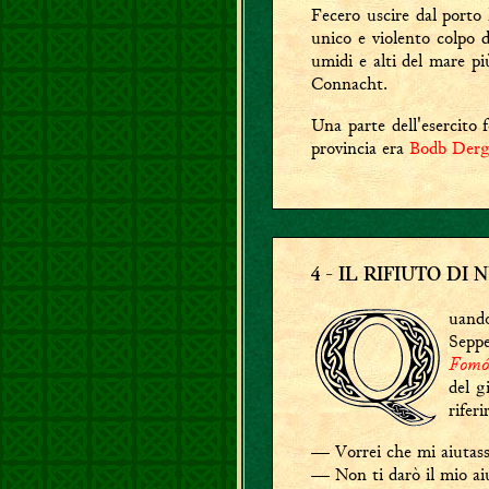
Fecero uscire dal porto l
unico e violento colpo di
umidi e alti del mare p
Connacht.
Una parte dell'esercito 
provincia era
Bodb Der
4
- IL RIFIUTO DI
uando
Seppe
Fomó
del g
rifer
— Vorrei che mi aiutassi
— Non ti darò il mio a