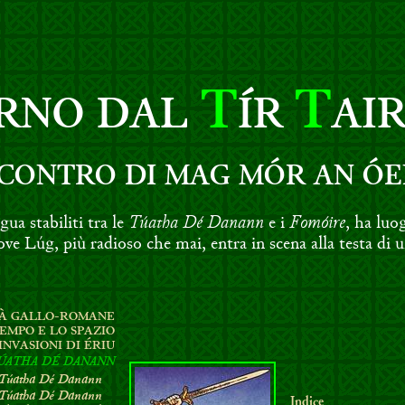
T
T
RNO DAL
ÍR
AI
SCONTRO DI MAG MÓR AN ÓE
Túatha Dé Danann
Fomóire
gua stabiliti tra le
e i
, ha luog
ove Lúg, più radioso che mai, entra in scena alla testa di un
TÀ GALLO-ROMANE
TEMPO E LO SPAZIO
INVASIONI DI ÉRIU
ÚATHA DÉ DANANN
Túatha Dé Danann
Túatha Dé Danann
Indice