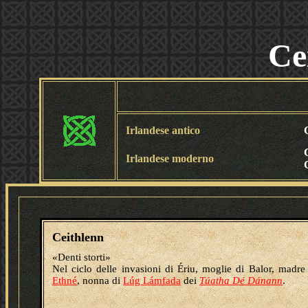
Ce
Irlandese antico
Irlandese moderno
Ceithlenn
«Denti storti»
Nel ciclo delle invasioni di Ériu, moglie di Balor, madre
Ethné
, nonna di
Lúg Lámfada
dei
Túatha Dé Dánann
.