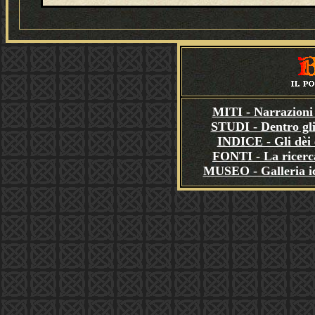
MITI - Narrazioni 
STUDI - Dentro gli
INDICE - Gli dèi e
FONTI - La ricerca
MUSEO - Galleria i