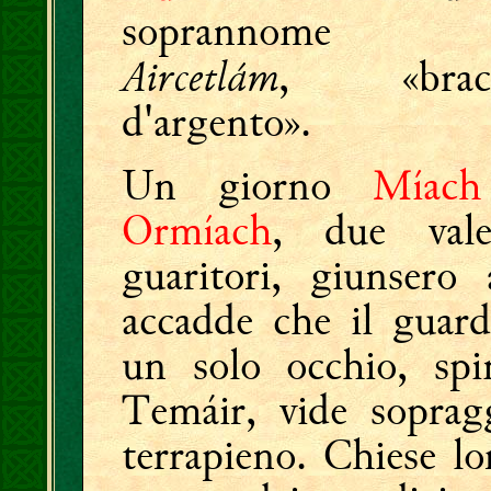
soprannome 
Aircetlám
, «bracc
d'argento».
Un giorno
Míach
Ormíach
, due vale
guaritori, giunsero
accadde che il guard
un solo occhio, spi
Temáir, vide soprag
terrapieno. Chiese lo