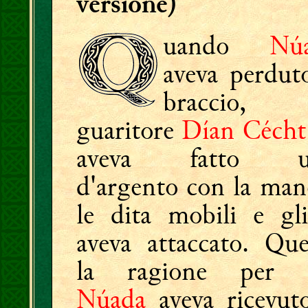
versione)
uando
Nú
aveva perduto
braccio, 
guaritore
Dían Cécht
aveva fatto u
d'argento con la man
le dita mobili e gli
aveva attaccato. Que
la ragione per 
Núada
aveva ricevuto