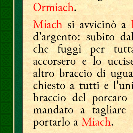
Ormíach
.
Míach
si avvicinò a
d'argento: subito da
che fuggì per tutt
accorsero e lo uccis
altro braccio di ugu
chiesto a tutti e l'un
braccio del porcar
mandato a tagliare 
portarlo a
Míach
.