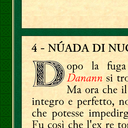
4
- NÚADA DI NU
opo la fug
Danann
si tr
Ma ora che i
integro e perfetto, n
che potesse impedirgl
Fu così che l'ex re to