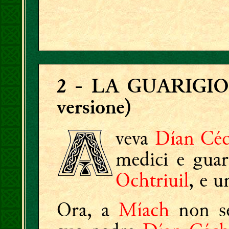
2
-
LA GUARIGIO
versione)
veva
Dían Céc
medici e guar
Ochtriuil
, e 
Ora, a
Míach
non se