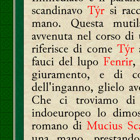
scandinavo
Týr
si rac
mano. Questa mutila
avvenuta nel corso di 
riferisce di come
Týr
a
fauci del lupo
Fenrir
,
giuramento, e di c
dell'inganno, glielo a
Che ci troviamo di
indoeuropeo lo dimos
romano di
Mucius Sc
una mano, prestando