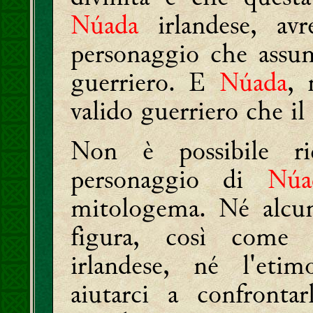
Núada
irlandese, a
personaggio che assum
guerriero. E
Núada
, 
valido guerriero che il
Non è possibile ri
personaggio di
Núa
mitologema. Né alcun
figura, così come v
irlandese, né l'eti
aiutarci a confronta