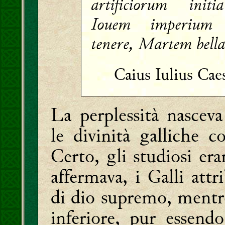
artificiorum initi
Iouem imperium c
tenere, Martem bella
Caius Iulius Cae
La perplessità nasceva
le divinità galliche co
Certo, gli studiosi er
affermava, i Galli att
di dio supremo, ment
inferiore, pur essendo