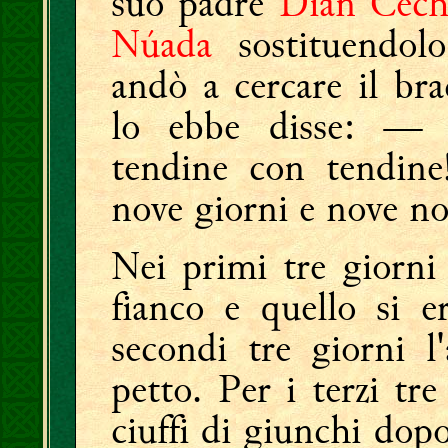
suo padre
Dían Céch
Núada
sostituendolo
andò a cercare il br
lo ebbe disse: — 
tendine con tendine
nove giorni e nove no
Nei primi tre giorni
fianco e quello si e
secondi tre giorni l
petto. Per i terzi tre
ciuffi di giunchi dopo