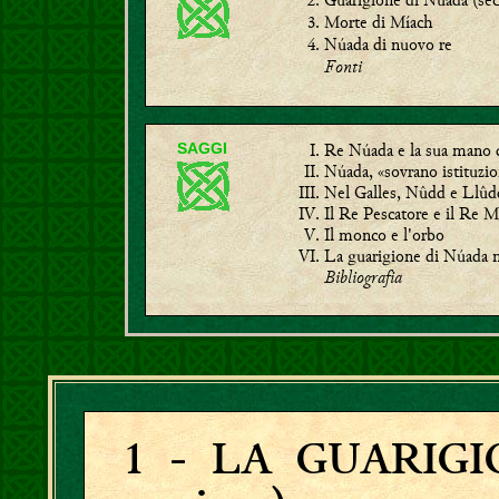
Morte di Míach
Núada di nuovo re
Fonti
Re Núada e la sua mano 
SAGGI
Núada, «sovrano istituzio
Nel Galles, Nûdd e Llûd
Il Re Pescatore e il Re 
Il monco e l'orbo
La guarigione di Núada n
Bibliografia
1
- LA GUARIGIO