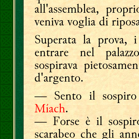
all'assemblea, propri
veniva voglia di ripos
Superata la prova, i
entrare nel palaz
sospirava pietosamen
d'argento.
— Sento il sospiro
Míach
.
— Forse è il sospi
scarabeo che gli ann