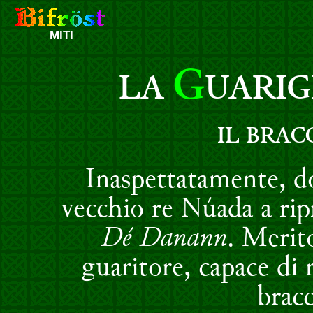
MITI
G
LA
UARIG
IL BRAC
Inaspettatamente, dop
vecchio re Núada a rip
Dé Danann
. Merit
guaritore, capace di 
brac