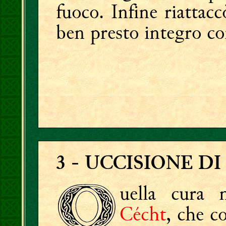
fuoco. Infine riattacc
ben presto integro c
3
- UCCISIONE DI
uella cura
Cécht
, che c