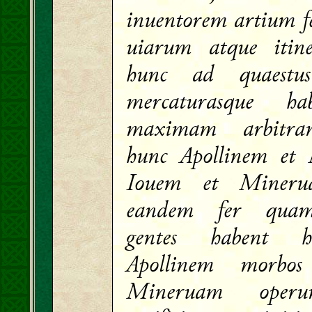
inuentorem artium f
uiarum atque itin
hunc ad quaestus
mercaturasque h
maximam arbitran
hunc Apollinem et
Iouem et Mineru
eandem fer quam
gentes habent ho
Apollinem morbos 
Mineruam oper