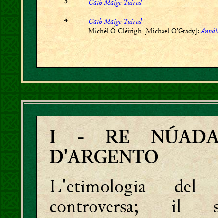
Cath Maige Tuired
3
Cath Maige Tuired
4
Míchél Ó Cléirigh [Michael O'Grady]:
Annál
I
- RE NÚADA
D'ARGENTO
L'etimologia d
controversa; il s