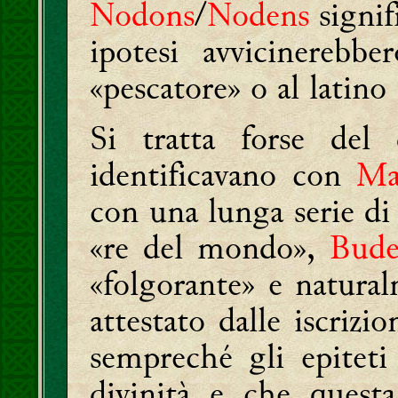
Nodons
/
Nodens
signif
ipotesi avvicinereb
«pescatore» o al latino
Si tratta forse del
identificavano con
Ma
con una lunga serie d
«re del mondo»,
Bude
«folgorante» e natur
attestato dalle iscrizi
sempreché gli epiteti
divinità e che quest