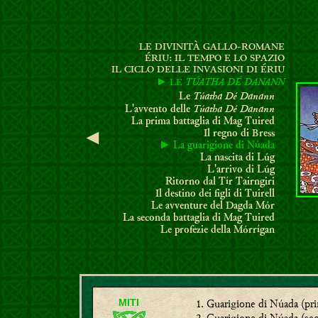
LE DIVINITÀ GALLO-ROMANE
ÉRIU: IL TEMPO E LO SPAZIO
I
L CICLO DELLE INVASIONI DI ÉRIU
TÚATHA DÉ DANANN
► LE
Túatha Dé Danann
Le
Túatha Dé Danann
L'avvento delle
La prima battaglia di Mag Tuired
Il regno di Bress
◄
►
La guarigione di Núada
La nascita di Lúg
L'arrivo di Lúg
Ritorno dal Tír Tairngiri
Il destino dei figli di Tuirell
Le avventure del Dagda Mór
La seconda battaglia di Mag Tuired
Le profezie della Mórrígan
Guarigione di Núada
(pri
MITI
Guarigione di Núada
(sec