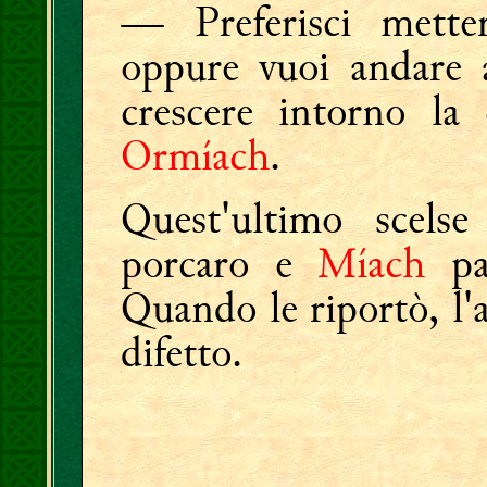
— Preferisci metter
oppure vuoi andare a
crescere intorno l
Ormíach
.
Quest'ultimo scelse
porcaro e
Míach
par
Quando le riportò, l'
difetto.