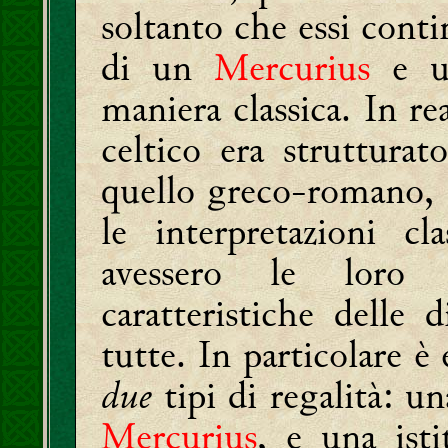
soltanto che essi cont
di un
Mercurius
e 
maniera classica. In re
celtico era strutturat
quello greco-romano, 
le interpretazioni cl
avessero le loro 
caratteristiche delle 
tutte. In particolare è
due
tipi di regalità: un
Mercurius
, e una isti