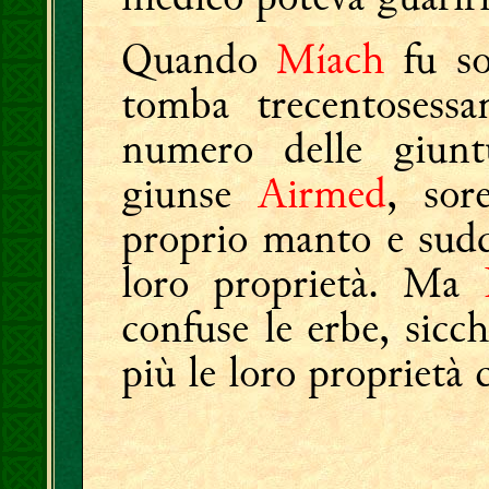
Quando
Míach
fu so
tomba trecentosessa
numero delle giunt
giunse
Airmed
, sor
proprio manto e sudd
loro proprietà. Ma
confuse le erbe, sicc
più le loro proprietà 