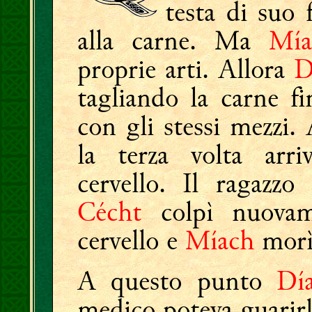
testa di suo f
alla carne. Ma
Mía
proprie arti. Allora
D
tagliando la carne fi
con gli stessi mezzi.
la terza volta arr
cervello. Il ragazz
Cécht
colpì nuovam
cervello e
Míach
morì
A questo punto
Dí
medico poteva guarirl