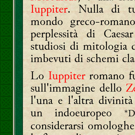
Iuppiter
. Nulla di t
mondo greco-romano
perplessità di Caes
studiosi di mitologia d
imbevuti di schemi clas
Lo
Iuppiter
romano fu 
sull'immagine dello
Z
l'una e l'altra divini
un indoeuropeo
*
considerarsi omologhe: