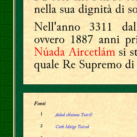
nella sua dignità di s
Nell'anno 3311 da
ovvero 1887 anni pri
Núada Aircetlám
si s
quale Re Supremo di 
Fonti
Aided chloinne Tuirill
1
Cath Maige Tuired
2