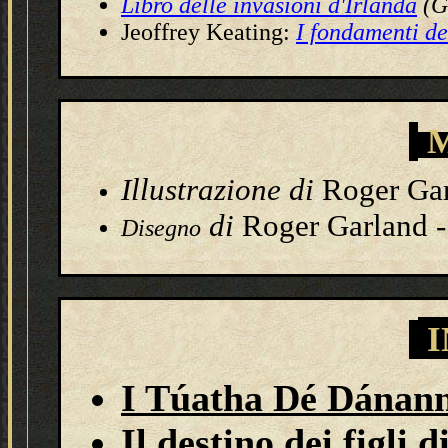
Libro delle invasioni d'Irlanda
(G
Jeoffrey Keating:
I fondamenti de
M
Illustrazione
di
Roger Ga
di
Roger Garland 
Disegno
I
I Túatha Dé Dánan
Il destino dei figli d