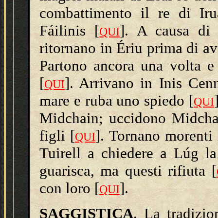
combattimento il re di Iru
Fáilinis [
]. A causa di
QUI
ritornano in Ériu prima di av
Partono ancora una volta e 
[
]. Arrivano in Inis Cen
QUI
mare e ruba uno spiedo [
QUI
Midchain; uccidono Midchai
figli [
]. Tornano morenti 
QUI
Tuirell a chiedere a Lúg la
guarisca, ma questi rifiuta [
con loro [
].
QUI
SAGGISTICA
. La tradizi