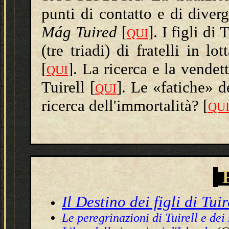
punti di contatto e di dive
Mág Tuired
[
]. I figli di 
QUI
(tre triadi) di fratelli in lot
[
]. La ricerca e la vendett
QUI
Tuirell [
]. Le «fatiche» de
QUI
ricerca dell'immortalità? [
QU
Il Destino dei figli di Tuir
Le peregrinazioni di Tuirell e dei 