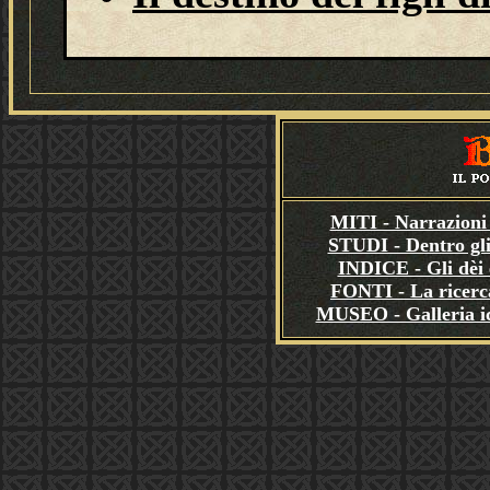
MITI - Narrazioni 
STUDI - Dentro gli
INDICE - Gli dèi e
FONTI - La ricerca
MUSEO - Galleria i