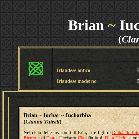
Brian
~
Iu
(
Clan
Irlandese antico
Irlandese moderno
Brian
~
Iuchar
~
Iucharbha
(
Clanna Tuirell
)
Nel ciclo delle invasioni di Ériu, i tre figli di
Delbáeth Tuir
Bícreo
e di
Danu
. Uccisero
Cían
figlio di
Dían Cécht
, e c