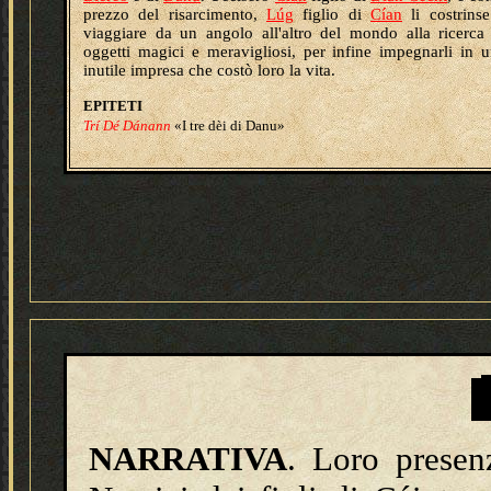
prezzo del risarcimento,
Lúg
figlio di
Cían
li costrins
viaggiare da un angolo all'altro del mondo alla ricerca
oggetti magici e meravigliosi, per infine impegnarli in 
inutile impresa che costò loro la vita.
EPITETI
Trí Dé Dánann
«I tre dèi di Danu»
NARRATIVA
. Loro presen