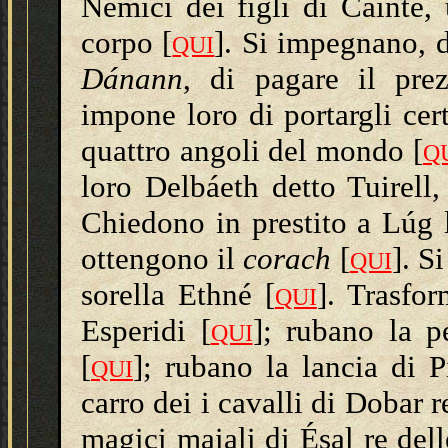
Nemici dei figli di Cáinte
corpo [
]. Si impegnano, 
QUI
Dánann
, di pagare il pre
impone loro di portargli cer
quattro angoli del mondo [
Q
loro
Delbáeth detto Tuirell
,
Chiedono in prestito a
Lúg 
ottengono il
corach
[
]. S
QUI
sorella Ethné [
]. Trasfor
QUI
Esperidi [
]; rubano la p
QUI
[
]; rubano la lancia di P
QUI
carro dei i cavalli di Dobar re
magici maiali di Ésal re del